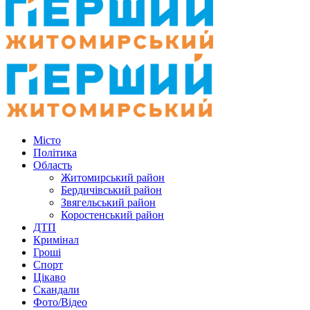
Місто
Політика
Область
Житомирський район
Бердичівський район
Звягельський район
Коростенський район
ДТП
Кримінал
Гроші
Спорт
Цікаво
Скандали
Фото/Відео