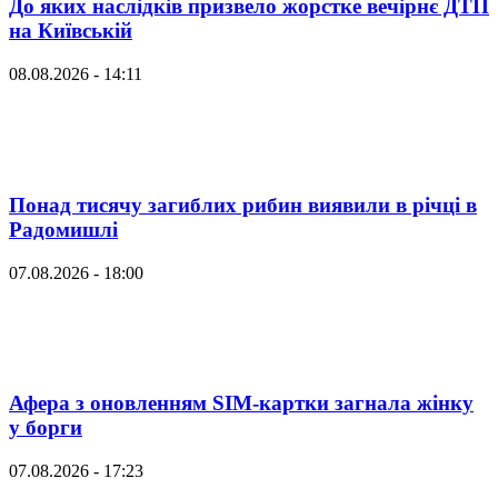
До яких наслідків призвело жорстке вечірнє ДТП
на Київській
08.08.2026 - 14:11
Понад тисячу загиблих рибин виявили в річці в
Радомишлі
07.08.2026 - 18:00
Афера з оновленням SIM-картки загнала жінку
у борги
07.08.2026 - 17:23