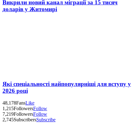
Викрили новий канал міграції за 15 тисяч
доларів у Житомирі
Які спеціальності найпопулярніші для вступу у
2026 році
48,178
Fans
Like
1,215
Followers
Follow
7,219
Followers
Follow
2,745
Subscribers
Subscribe