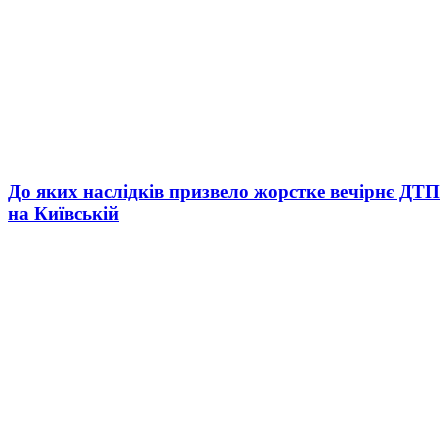
До яких наслідків призвело жорстке вечірнє ДТП
на Київській