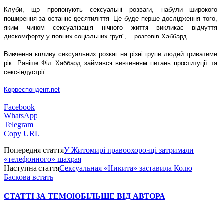
Клуби, що пропонують сексуальні розваги, набули широкого
поширення за останнє десятиліття. Це буде перше дослідження того,
яким чином сексуалізація нічного життя викликає відчуття
дискомфорту у певних соціальних груп", – розповів Хаббард.
Вивчення впливу сексуальних розваг на різні групи людей триватиме
рік. Раніше Філ Хаббард займався вивченням питань проституції та
секс-індустрії.
Корреспондент.net
Facebook
WhatsApp
Telegram
Copy URL
Попередня стаття
У Житомирі правоохоронці затримали
«телефонного» шахрая
Наступна стаття
Сексуальная «Никита» заставила Колю
Баскова встать
СТАТТІ ЗА ТЕМОЮ
БІЛЬШЕ ВІД АВТОРА