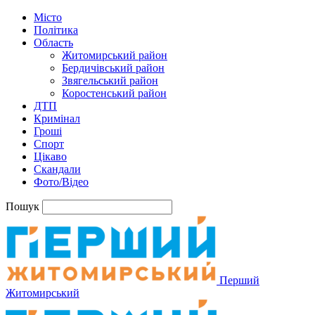
Місто
Політика
Область
Житомирський район
Бердичівський район
Звягельський район
Коростенський район
ДТП
Кримінал
Гроші
Спорт
Цікаво
Скандали
Фото/Відео
Пошук
Перший
Житомирський