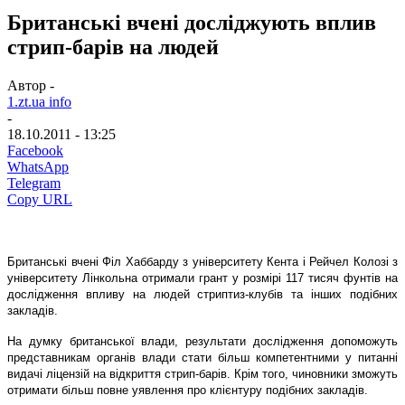
Британські вчені досліджують вплив
стрип-барів на людей
Автор -
1.zt.ua info
-
18.10.2011 - 13:25
Facebook
WhatsApp
Telegram
Copy URL
Британські вчені Філ Хаббарду з університету Кента і Рейчел Колозі з
університету Лінкольна отримали грант у розмірі 117 тисяч фунтів на
дослідження впливу на людей стриптиз-клубів та інших подібних
закладів.
На думку британської влади, результати дослідження допоможуть
представникам органів влади стати більш компетентними у питанні
видачі ліцензій на відкриття стрип-барів. Крім того, чиновники зможуть
отримати більш повне уявлення про клієнтуру подібних закладів.