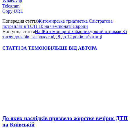
WhatsApp
Telegram
Copy URL
Попередня стаття
Житомирська триатлетка Єлістратова
потрапляє в ТОП-10 на чемпіонаті Європи
Наступна стаття
На Житомирщині хабарнику, який отримав 35
тисяч доларів, загрожує від 8 до 12 років в\’язниці
СТАТТІ ЗА ТЕМОЮ
БІЛЬШЕ ВІД АВТОРА
До яких наслідків призвело жорстке вечірнє ДТП
на Київській