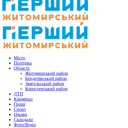
Місто
Політика
Область
Житомирський район
Бердичівський район
Звягельський район
Коростенський район
ДТП
Кримінал
Гроші
Спорт
Цікаво
Скандали
Фото/Відео