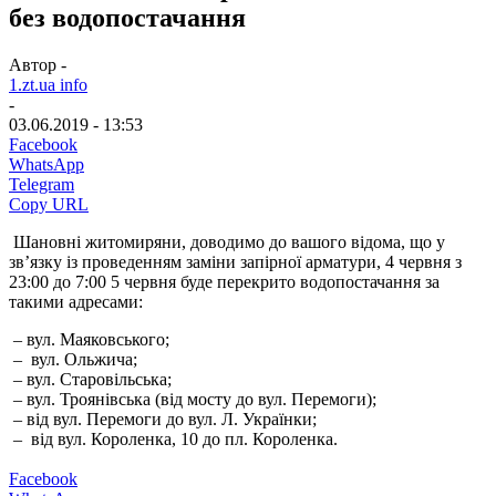
без водопостачання
Автор -
1.zt.ua info
-
03.06.2019 - 13:53
Facebook
WhatsApp
Telegram
Copy URL
Шановні житомиряни, доводимо до вашого відома, що у
зв’язку із проведенням заміни запірної арматури, 4 червня з
23:00 до 7:00 5 червня буде перекрито водопостачання за
такими адресами:
– вул. Маяковського;
– вул. Ольжича;
– вул. Старовільська;
– вул. Троянівська (від мосту до вул. Перемоги);
– від вул. Перемоги до вул. Л. Українки;
– від вул. Короленка, 10 до пл. Короленка.
Facebook