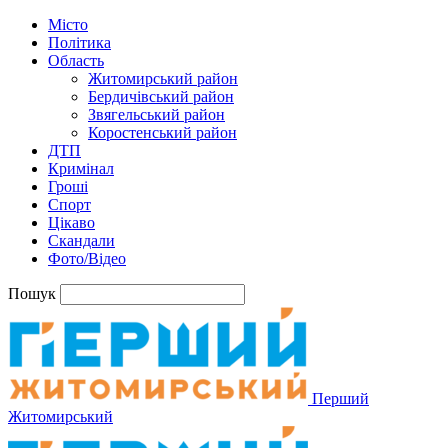
Місто
Політика
Область
Житомирський район
Бердичівський район
Звягельський район
Коростенський район
ДТП
Кримінал
Гроші
Спорт
Цікаво
Скандали
Фото/Відео
Пошук
Перший
Житомирський