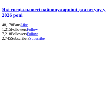
Які спеціальності найпопулярніші для вступу у
2026 році
48,178
Fans
Like
1,215
Followers
Follow
7,218
Followers
Follow
2,745
Subscribers
Subscribe