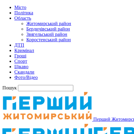
Місто
Політика
Область
Житомирський район
Бердичівський район
Звягельський район
Коростенський район
ДТП
Кримінал
Гроші
Спорт
Цікаво
Скандали
Фото/Відео
Пошук
Перший Житомирс