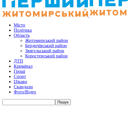
Місто
Політика
Область
Житомирський район
Бердичівський район
Звягельський район
Коростенський район
ДТП
Кримінал
Гроші
Спорт
Цікаво
Скандали
Фото/Відео