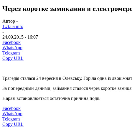
Через коротке замикання в електромере
Автор -
1.zt.ua info
-
24.09.2015 - 16:07
Facebook
WhatsApp
Telegram
Copy URL
Трагедія сталася 24 вересня в Олевську. Горіла одна із двокім
За попередніми даними, займання сталося через коротке замика
Наразі встановлюється остаточна причина події.
Facebook
WhatsApp
Telegram
Copy URL