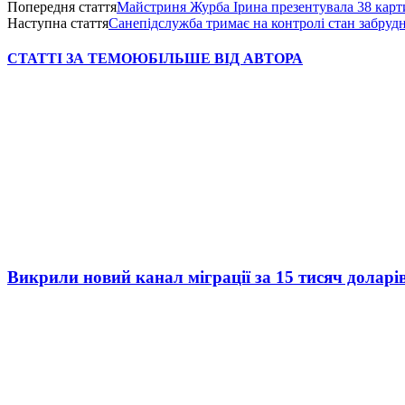
Попередня стаття
Майстриня Журба Ірина презентувала 38 кар
Наступна стаття
Санепідслужба тримає на контролі стан забруд
СТАТТІ ЗА ТЕМОЮ
БІЛЬШЕ ВІД АВТОРА
Викрили новий канал міграції за 15 тисяч доларі