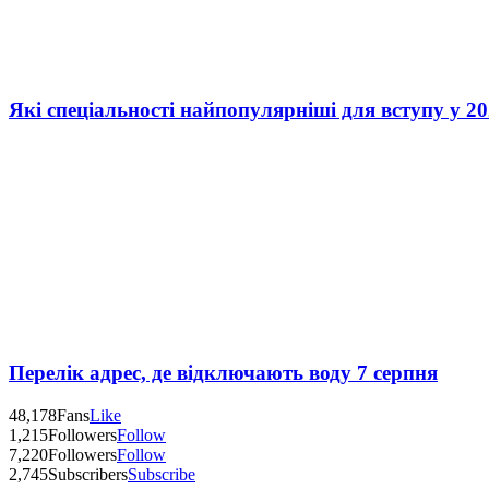
Які спеціальності найпопулярніші для вступу у 20
Перелік адрес, де відключають воду 7 серпня
48,178
Fans
Like
1,215
Followers
Follow
7,220
Followers
Follow
2,745
Subscribers
Subscribe