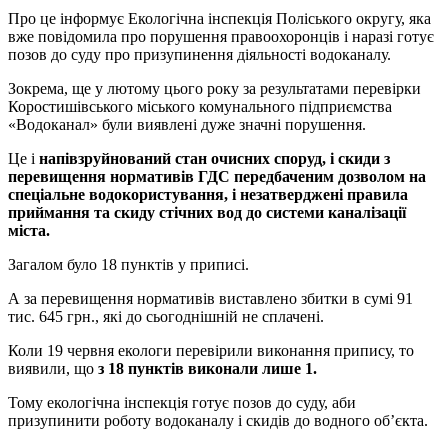
Про це інформує Екологічна інспекція Поліського округу, яка
вже повідомила про порушення правоохоронців і наразі готує
позов до суду про призупинення діяльності водоканалу.
Зокрема, ще у лютому цього року за результатами перевірки
Коростишівського міського комунального підприємства
«Водоканал» були виявлені дуже значні порушення.
Це і
напівзруйнований стан очисних споруд, і скиди з
перевищення нормативів ГДС передбаченим дозволом на
спеціальне водокористування, і незатверджені правила
приймання та скиду стічних вод до системи каналізації
міста.
Загалом було 18 пунктів у приписі.
А за перевищення нормативів виставлено збитки в сумі 91
тис. 645 грн., які до сьогоднішній не сплачені.
Коли 19 червня екологи перевірили виконання припису, то
виявили, що
з 18 пунктів виконали лише 1.
Тому екологічна інспекція готує позов до суду, аби
призупинити роботу водоканалу і скидів до водного об’єкта.