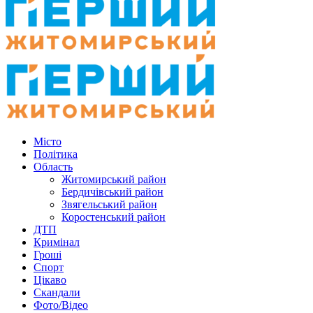
Місто
Політика
Область
Житомирський район
Бердичівський район
Звягельський район
Коростенський район
ДТП
Кримінал
Гроші
Спорт
Цікаво
Скандали
Фото/Відео