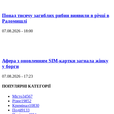
Понад тисячу загиблих рибин виявили в річці в
Радомишлі
07.08.2026 - 18:00
Афера з оновленням SIM-картки загнала жінку
у борги
07.08.2026 - 17:23
ПОПУЛЯРНІ КАТЕГОРІЇ
Місто
34567
Різне
19852
Кримінал
10830
Події
9133