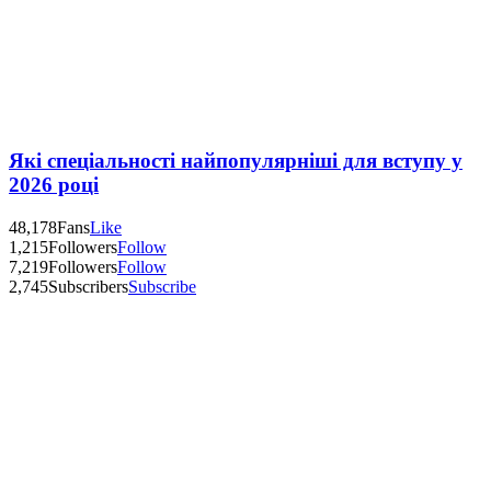
Які спеціальності найпопулярніші для вступу у
2026 році
48,178
Fans
Like
1,215
Followers
Follow
7,219
Followers
Follow
2,745
Subscribers
Subscribe