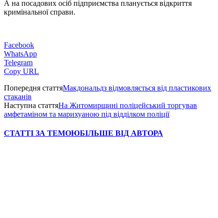
А на посадових осіб підприємства планується відкриття
кримінальної справи.
Facebook
WhatsApp
Telegram
Copy URL
Попередня стаття
Макдональдз відмовляється від пластикових
стаканів
Наступна стаття
На Житомирщині поліцейський торгував
амфетаміном та марихуаною під відділком поліції
СТАТТІ ЗА ТЕМОЮ
БІЛЬШЕ ВІД АВТОРА