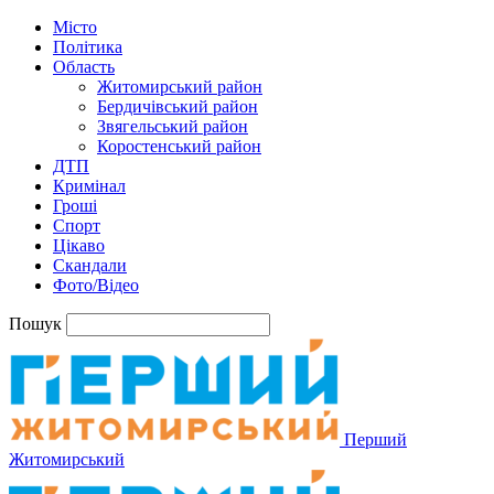
Місто
Політика
Область
Житомирський район
Бердичівський район
Звягельський район
Коростенський район
ДТП
Кримінал
Гроші
Спорт
Цікаво
Скандали
Фото/Відео
Пошук
Перший
Житомирський