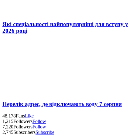
Які спеціальності найпопулярніші для вступу у
2026 році
Перелік адрес, де відключають воду 7 серпня
48,178
Fans
Like
1,215
Followers
Follow
7,220
Followers
Follow
2,745
Subscribers
Subscribe