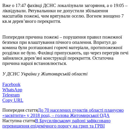
Вже о 17:47 фахівці ДСНС локалізували загоряння, а о 19:05 –
ліквідували. Рятувальники не допустили збільшення
масштабів пожежі, чим врятували оселю. Вогнем знищено 7
кв.м дерев’яного перекриття.
Попередня причина пожежі – порушення правил пожежної
безпеки при влаштування пічного опалення. Впритул до
комина були розташовані горючі матеріали, протипожежної
розділки не було. Фахівці припускають, що через перегрів печі
зайнялися дерев’яні конструкції перекриття. Остаточна
причина наразі встановлюється.
У ДСНС України у Житомирській області
Facebook
WhatsApp
Telegram
Copy URL
Попередня стаття
До 70 населених пунктів області плануємо
«засвітити» у 2018 році, – голова Житомирської ОДА
Наступна стаття
В Брусилівському районі зафіксовано
перевищення епідемічного порогу на грип та ГРВІ