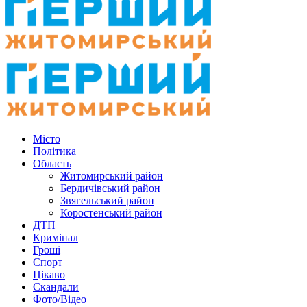
Місто
Політика
Область
Житомирський район
Бердичівський район
Звягельський район
Коростенський район
ДТП
Кримінал
Гроші
Спорт
Цікаво
Скандали
Фото/Відео