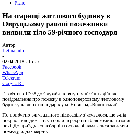
Різне
На згарищі житлового будинку в
Овруцькому районі пожежники
виявили тіло 59-річного господаря
Автор -
1.zt.ua info
-
02.04.2018 - 15:25
Facebook
WhatsApp
Telegram
Copy URL
1 квітня о 17:38 до Служби порятунку «101» надійшло
повідомлення про пожежу в одноповерховому житловому
будинку на двох господарів у м. Новоград-Волинський.
По прибуттю рятувального підрозділу з’ясувалося, що з-під
покрівлі йде дим – там горіло перекриття біля комина газової
печі. До приїзду вогнеборців господарі намагалися загасити
пожежу, однак марно.