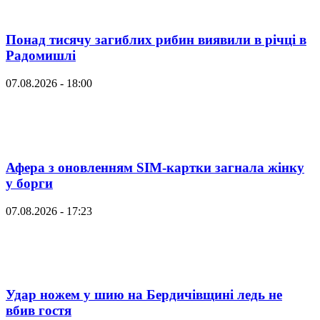
Понад тисячу загиблих рибин виявили в річці в
Радомишлі
07.08.2026 - 18:00
Афера з оновленням SIM-картки загнала жінку
у борги
07.08.2026 - 17:23
Удар ножем у шию на Бердичівщині ледь не
вбив гостя