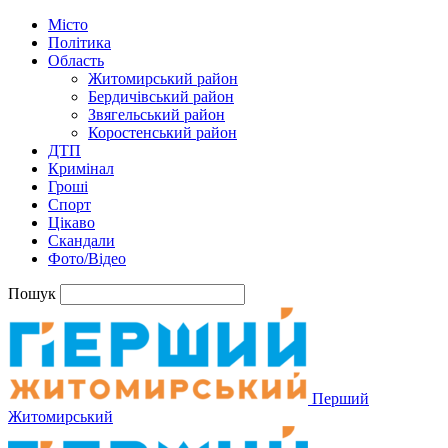
Місто
Політика
Область
Житомирський район
Бердичівський район
Звягельський район
Коростенський район
ДТП
Кримінал
Гроші
Спорт
Цікаво
Скандали
Фото/Відео
Пошук
Перший
Житомирський