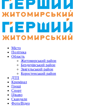
Місто
Політика
Область
Житомирський район
Бердичівський район
Звягельський район
Коростенський район
ДТП
Кримінал
Гроші
Спорт
Цікаво
Скандали
Фото/Відео