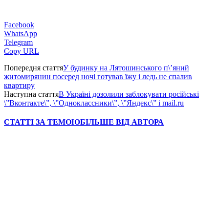
Facebook
WhatsApp
Telegram
Copy URL
Попередня стаття
У будинку на Лятошинського п\’яний
житомирянин посеред ночі готував їжу і ледь не спалив
квартиру
Наступна стаття
В Україні дозолили заблокувати російські
\”Вконтакте\”, \”Одноклассники\”, \”Яндекс\” і mail.ru
СТАТТІ ЗА ТЕМОЮ
БІЛЬШЕ ВІД АВТОРА