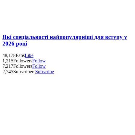
Які спеціальності найпопулярніші для вступу у
2026 році
48,178
Fans
Like
1,215
Followers
Follow
7,217
Followers
Follow
2,745
Subscribers
Subscribe