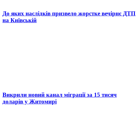
До яких наслідків призвело жорстке вечірнє ДТП
на Київській
Викрили новий канал міграції за 15 тисяч
доларів у Житомирі