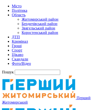
Місто
Політика
Область
Житомирський район
Бердичівський район
Звягельський район
Коростенський район
ДТП
Кримінал
Гроші
Спорт
Цікаво
Скандали
Фото/Відео
Пошук
Перший
Житомирський