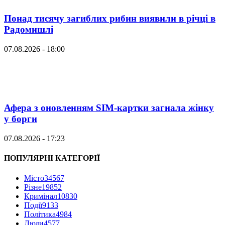
Понад тисячу загиблих рибин виявили в річці в
Радомишлі
07.08.2026 - 18:00
Афера з оновленням SIM-картки загнала жінку
у борги
07.08.2026 - 17:23
ПОПУЛЯРНІ КАТЕГОРІЇ
Місто
34567
Різне
19852
Кримінал
10830
Події
9133
Політика
4984
Люди
4577