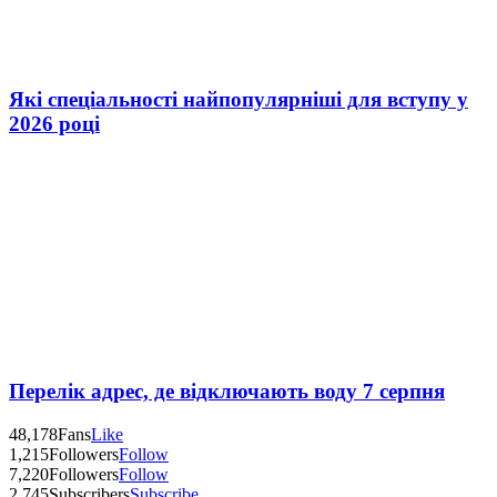
Які спеціальності найпопулярніші для вступу у
2026 році
Перелік адрес, де відключають воду 7 серпня
48,178
Fans
Like
1,215
Followers
Follow
7,220
Followers
Follow
2,745
Subscribers
Subscribe