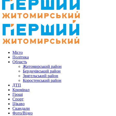
Місто
Політика
Область
Житомирський район
Бердичівський район
Звягельський район
Коростенський район
ДТП
Кримінал
Гроші
Спорт
Цікаво
Скандали
Фото/Відео