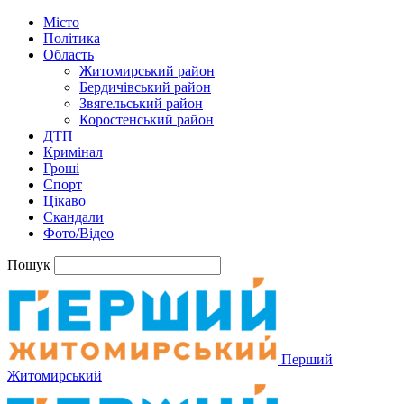
Місто
Політика
Область
Житомирський район
Бердичівський район
Звягельський район
Коростенський район
ДТП
Кримінал
Гроші
Спорт
Цікаво
Скандали
Фото/Відео
Пошук
Перший
Житомирський