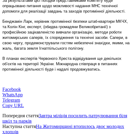
За результатами цієї поїздки представниками Комітету буде
опрацьовано питання щодо можливості надання МНС технічної
допомоги для реалізації завдань та заходів протимінної діяльності.
Бенджамін Ларк, керівник протимінної безпеки штаб-квартири МКЧХ,
та Колін Кінг, експерт, (обидва громадяни Великобританії) з
професійною зацікавленістю вивчали організацію, методи роботи
житомирських саперів, їх спорядження та технічні засоби. Сапери, в
свою чергу, продемонстрували гостям небезпечні знахідки, якими, на
жаль, багата земля Ігнатпільського полігону.
В планах експертів Червоного Хреста відвідування ще декількох
об’єктів на території України. Міжнародна співпраця в питаннях
протимінної діяльності буде і надалі продовжуватись.
Facebook
WhatsApp
Telegram
Copy URL
Попередня стаття
Завтра міліція посилить патрулювання біля
шкіл та парків
Наступна стаття
На Житомирщині втопилось двоє молодих
хлопців