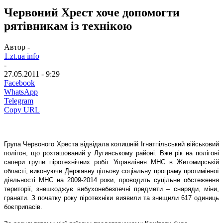
Червоний Хрест хоче допомогти
рятівникам із технікою
Автор -
1.zt.ua info
-
27.05.2011 - 9:29
Facebook
WhatsApp
Telegram
Copy URL
Група Червоного Хреста відвідала колишній Ігнатпільський військовий
полігон, що розташований у Лугинському районі. Вже рік на полігоні
сапери групи піротехнічних робіт Управління МНС в Житомирській
області, виконуючи Державну цільову соціальну програму протимінної
діяльності МНС на 2009-2014 роки, проводить суцільне обстеження
території, знешкоджує вибухонебезпечні предмети – снаряди, міни,
гранати. З початку року піротехніки виявили та знищили 617 одиниць
боєприпасів.