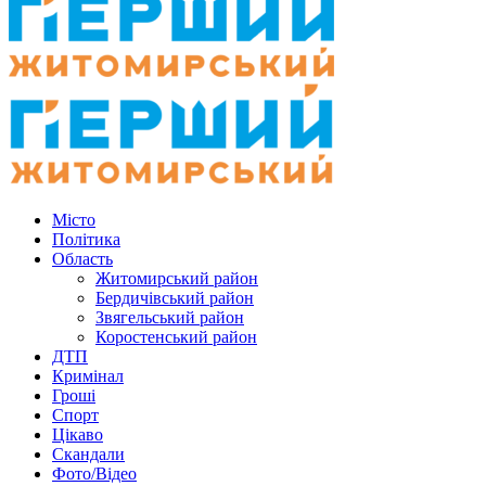
Місто
Політика
Область
Житомирський район
Бердичівський район
Звягельський район
Коростенський район
ДТП
Кримінал
Гроші
Спорт
Цікаво
Скандали
Фото/Відео