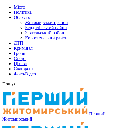
Місто
Політика
Область
Житомирський район
Бердичівський район
Звягельський район
Коростенський район
ДТП
Кримінал
Гроші
Спорт
Цікаво
Скандали
Фото/Відео
Пошук
Перший
Житомирський