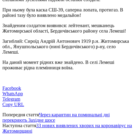
При ньому була каска СШ-39, саперна лопата, протигаз. В
районі тазу було виявлено медальйон!
Знайденим солдатом виявився: лейтенант, мешканець
Житомирської області, Бердичівського району села Лемеші!
Загиблий: Сироїд Андрій Антонович 1919 р.н. Житомирська
обл., Янушпольського (нині Бердичівського) р-ну, село
Лемеші.
На даний момент рідних вже знайдено. В селі Лемеші
проживає рідна племінниця воїна.
Facebook
WhatsApp
Telegram
Copy URL
Попередня стаття
Через карантин на поминальні дні
перекриють Західне шосе
Наступна стаття
33 нових виявлених хворих на коронавірус на
Житомирщині