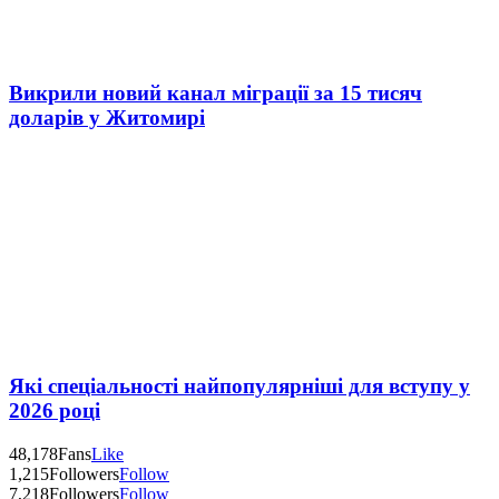
Викрили новий канал міграції за 15 тисяч
доларів у Житомирі
Які спеціальності найпопулярніші для вступу у
2026 році
48,178
Fans
Like
1,215
Followers
Follow
7,218
Followers
Follow