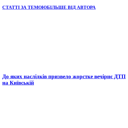
СТАТТІ ЗА ТЕМОЮ
БІЛЬШЕ ВІД АВТОРА
До яких наслідків призвело жорстке вечірнє ДТП
на Київській