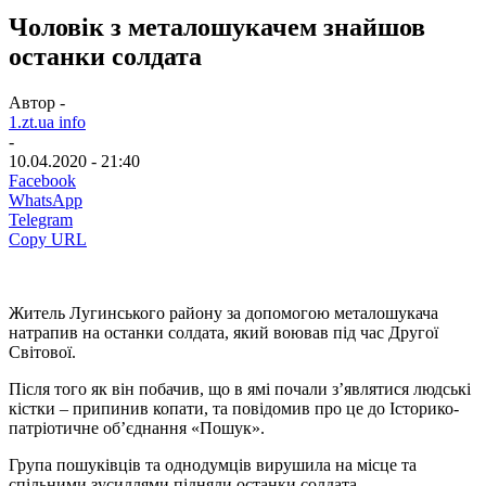
Чоловік з металошукачем знайшов
останки солдата
Автор -
1.zt.ua info
-
10.04.2020 - 21:40
Facebook
WhatsApp
Telegram
Copy URL
Житель Лугинського району за допомогою металошукача
натрапив на останки солдата, який воював під час Другої
Світової.
Після того як він побачив, що в ямі почали з’являтися людські
кістки – припинив копати, та повідомив про це до Історико-
патріотичне об’єднання «Пошук».
Група пошуківців та однодумців вирушила на місце та
спільними зусиллями підняли останки солдата.