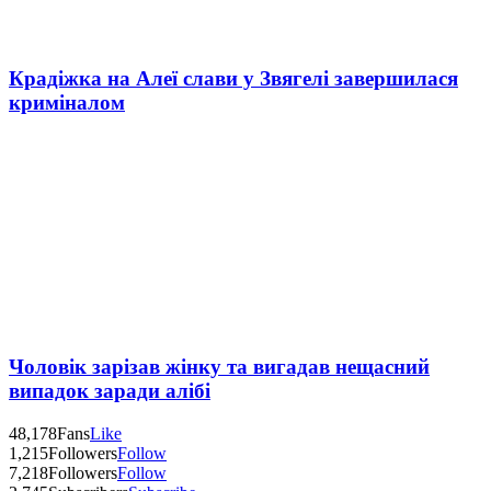
Крадіжка на Алеї слави у Звягелі завершилася
криміналом
Чоловік зарізав жінку та вигадав нещасний
випадок заради алібі
48,178
Fans
Like
1,215
Followers
Follow
7,218
Followers
Follow