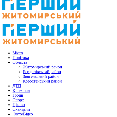
Місто
Політика
Область
Житомирський район
Бердичівський район
Звягельський район
Коростенський район
ДТП
Кримінал
Гроші
Спорт
Цікаво
Скандали
Фото/Відео