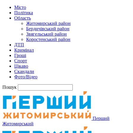
Місто
Політика
Область
Житомирський район
Бердичівський район
Звягельський район
Коростенський район
ДТП
Кримінал
Гроші
Спорт
Цікаво
Скандали
Фото/Відео
Пошук
Перший
Житомирський