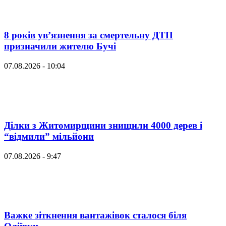
8 років ув’язнення за смертельну ДТП
призначили жителю Бучі
07.08.2026 - 10:04
Ділки з Житомирщини знищили 4000 дерев і
“відмили” мільйони
07.08.2026 - 9:47
Важке зіткнення вантажівок сталося біля