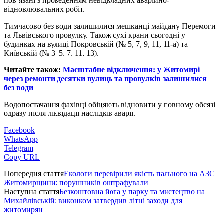
пов’язані з проведенням невідкладних аварійно-
відновлювальних робіт.
Тимчасово без води залишилися мешканці майдану Перемоги
та Львівського провулку. Також сухі крани сьогодні у
будинках на вулиці Покровській (№ 5, 7, 9, 11, 11-а) та
Київській (№ 3, 5, 7, 11, 13).
Читайте також:
Масштабне відключення: у Житомирі
через ремонти десятки вулиць та провулків залишилися
без води
Водопостачання фахівці обіцяють відновити у повному обсязі
одразу після ліквідації наслідків аварії.
Facebook
WhatsApp
Telegram
Copy URL
Попередня стаття
Екологи перевірили якість пального на АЗС
Житомирщини: порушників оштрафували
Наступна стаття
Безкоштовна йога у парку та мистецтво на
Михайлівській: виконком затвердив літні заходи для
житомирян