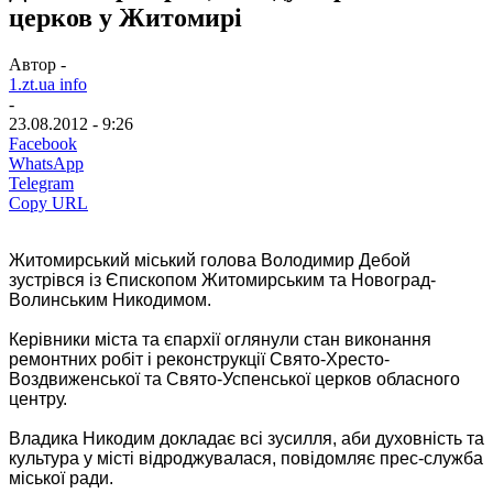
церков у Житомирі
Автор -
1.zt.ua info
-
23.08.2012 - 9:26
Facebook
WhatsApp
Telegram
Copy URL
Житомирський міський голова Володимир Дебой
зустрівся із Єпископом Житомирським та Новоград-
Волинським Никодимом.
Керівники міста та єпархії оглянули стан виконання
ремонтних робіт і реконструкції Свято-Хресто-
Воздвиженської та Свято-Успенської церков обласного
центру.
Владика Никодим докладає всі зусилля, аби духовність та
культура у місті відроджувалася, повідомляє прес-служба
міської ради.