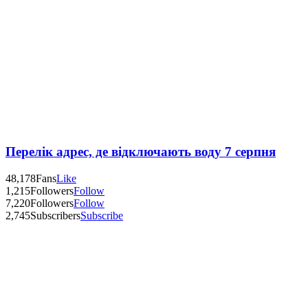
Перелік адрес, де відключають воду 7 серпня
48,178
Fans
Like
1,215
Followers
Follow
7,220
Followers
Follow
2,745
Subscribers
Subscribe