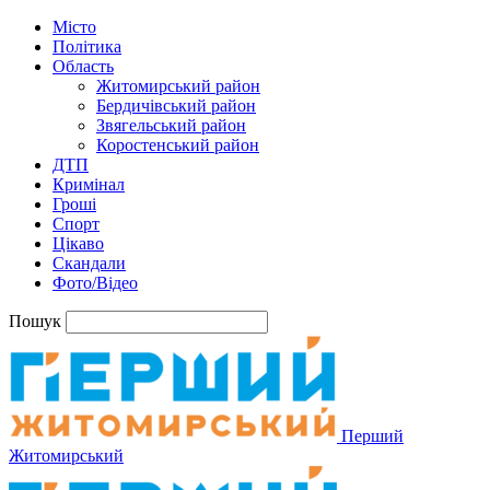
Місто
Політика
Область
Житомирський район
Бердичівський район
Звягельський район
Коростенський район
ДТП
Кримінал
Гроші
Спорт
Цікаво
Скандали
Фото/Відео
Пошук
Перший
Житомирський