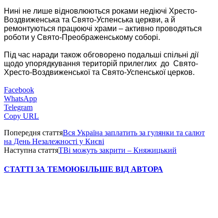
Нині не лише відновлюються роками недіючі Хресто-
Воздвиженська та Свято-Успенська церкви, а й
ремонтуються працюючі храми – активно проводяться
роботи у Свято-Преображенському соборі.
Під час наради також обговорено подальші спільні дії
щодо упорядкування територій прилеглих до Свято-
Хресто-Воздвиженської та Свято-Успенської церков.
Facebook
WhatsApp
Telegram
Copy URL
Попередня стаття
Вся Україна заплатить за гулянки та салют
на День Незалежності у Києві
Наступна стаття
ТВі можуть закрити – Княжицький
СТАТТІ ЗА ТЕМОЮ
БІЛЬШЕ ВІД АВТОРА