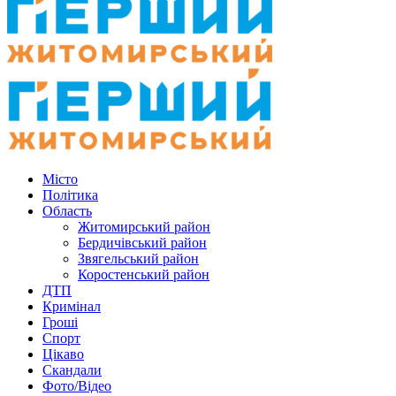
Місто
Політика
Область
Житомирський район
Бердичівський район
Звягельський район
Коростенський район
ДТП
Кримінал
Гроші
Спорт
Цікаво
Скандали
Фото/Відео