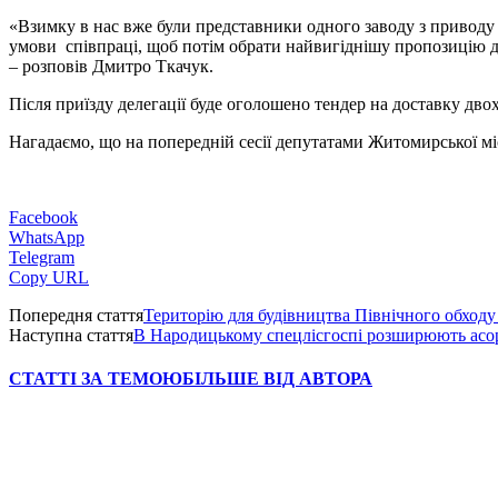
«Взимку в нас вже були представники одного заводу з приводу
умови співпраці, щоб потім обрати найвигіднішу пропозицію дл
– розповів Дмитро Ткачук.
Після приїзду делегації буде оголошено тендер на доставку дв
Нагадаємо, що на попередній сесії депутатами Житомирської мі
Facebook
WhatsApp
Telegram
Copy URL
Попередня стаття
Територію для будівництва Північного обходу
Наступна стаття
В Народицькому спецлісгоспі розширюють асор
СТАТТІ ЗА ТЕМОЮ
БІЛЬШЕ ВІД АВТОРА