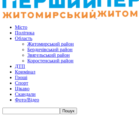
Місто
Політика
Область
Житомирський район
Бердичівський район
Звягельський район
Коростенський район
ДТП
Кримінал
Гроші
Спорт
Цікаво
Скандали
Фото/Відео