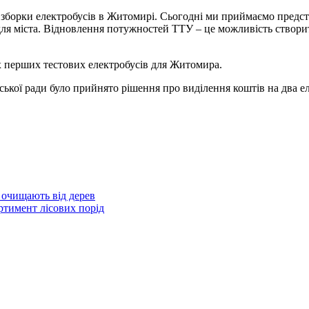
 зборки електробусів в Житомирі. Сьогодні ми приймаємо предст
я міста. Відновлення потужностей ТТУ – це можливість створити н
ох перших тестових електробусів для Житомира.
ської ради було прийнято рішення про виділення коштів на два е
 очищають від дерев
тимент лісових порід