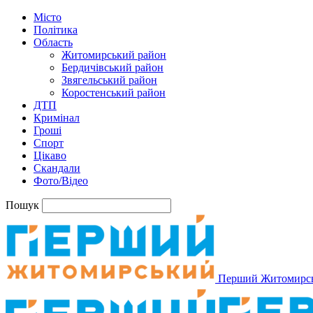
Місто
Політика
Область
Житомирський район
Бердичівський район
Звягельський район
Коростенський район
ДТП
Кримінал
Гроші
Спорт
Цікаво
Скандали
Фото/Відео
Пошук
Перший Житомирс