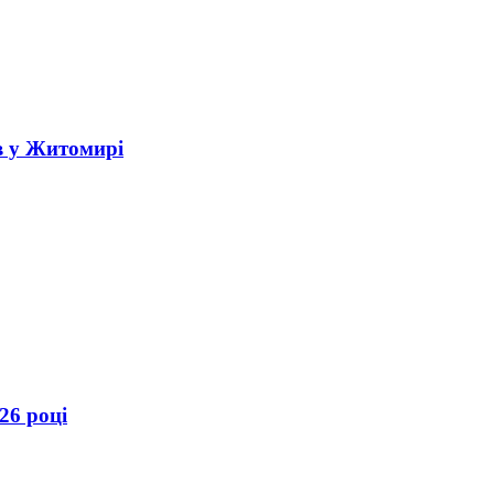
в у Житомирі
26 році