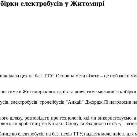
збірки електробусів у Житомирі
відвідала цех на базі ТТУ. Основна мета візиту – це побачити у
юватиме в Житомирі кілька днів та вивчатиме можливість збірки 
сів, електробусів, тролейбусів "Анкай" Джордж Лі наголосив на 
о шляху, розповідати про технології, які ми використовуємо, а т
ого співробітництва Китаю і Сходу та Західного світу», – зазна
ицтво електробусів на базі цехів ТТУ, надасть можливість для м