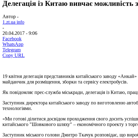
Делегація із Китаю вивчає можливість 
Автор -
1.zt.ua info
-
20.04.2017 - 9:06
Facebook
WhatsApp
Telegram
Copy URL
19 квітня делегація представників китайського заводу «Анкай» 
майданчик для розміщення, зборки та сервісу електробусів.
Як повідомляє прес-служба міськради, делегація із Китаю, прац
Заступник директора китайського заводу по виготовленю автобу
технологіями.
«Ми готові ділитися досвідом проходження свого досить успішног
китайського "Шовкового шляху" – економічного проекту з торгов
Заступник міського голови Дмитро Ткачук розповідає, що виробн