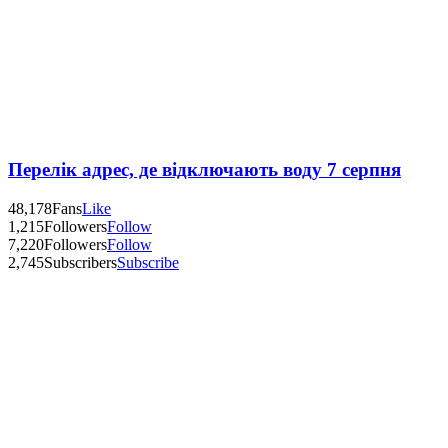
Перелік адрес, де відключають воду 7 серпня
48,178
Fans
Like
1,215
Followers
Follow
7,220
Followers
Follow
2,745
Subscribers
Subscribe