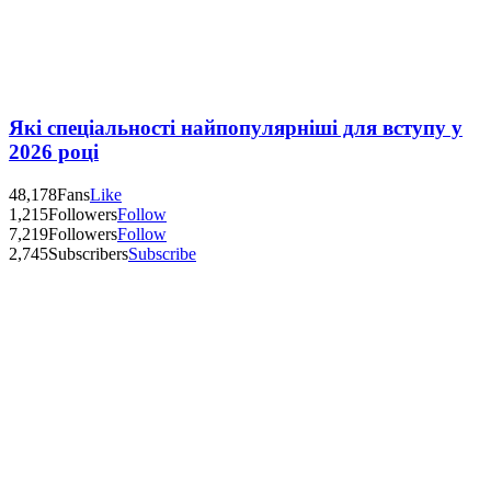
Які спеціальності найпопулярніші для вступу у
2026 році
48,178
Fans
Like
1,215
Followers
Follow
7,219
Followers
Follow
2,745
Subscribers
Subscribe