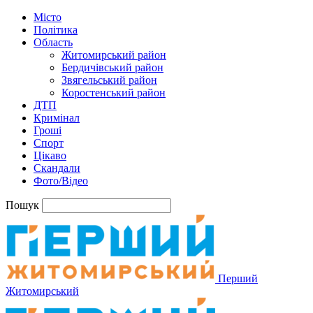
Місто
Політика
Область
Житомирський район
Бердичівський район
Звягельський район
Коростенський район
ДТП
Кримінал
Гроші
Спорт
Цікаво
Скандали
Фото/Відео
Пошук
Перший
Житомирський