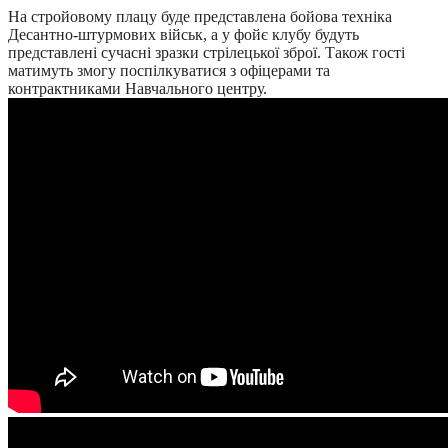
На стройовому плацу буде представлена бойова техніка
Десантно-штурмових військ, а у фойє клубу будуть
представлені сучасні зразки стрілецької зброї. Також гості
матимуть змогу поспілкуватися з офіцерами та
контрактниками Навчального центру.