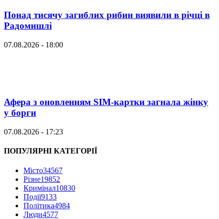
Понад тисячу загиблих рибин виявили в річці в
Радомишлі
07.08.2026 - 18:00
Афера з оновленням SIM-картки загнала жінку
у борги
07.08.2026 - 17:23
ПОПУЛЯРНІ КАТЕГОРІЇ
Місто
34567
Різне
19852
Кримінал
10830
Події
9133
Політика
4984
Люди
4577