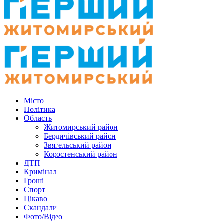
Місто
Політика
Область
Житомирський район
Бердичівський район
Звягельський район
Коростенський район
ДТП
Кримінал
Гроші
Спорт
Цікаво
Скандали
Фото/Відео