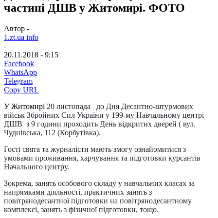
частині ДШВ у Житомирі. ФОТО
Автор -
1.zt.ua info
-
20.11.2018 - 9:15
Facebook
WhatsApp
Telegram
Copy URL
У Житомирі
20 листопада до Дня Десантно-штурмових
військ Збройних Сил України у 199-му Навчальному центрі
ДШВ з 9 години проходить День відкритих дверей (
вул.
Чуднівська, 112 (Корбутівка).
Гості свята та журналісти мають змогу ознайомитися з
умовами проживання, харчування та підготовки курсантів
Начального центру.
Зокрема, занять особового складу у навчальних класах за
напрямками діяльності, практичних занять з
повітрянодесантної підготовки на повітрянодесантному
комплексі, занять з фізичної підготовки, тощо.