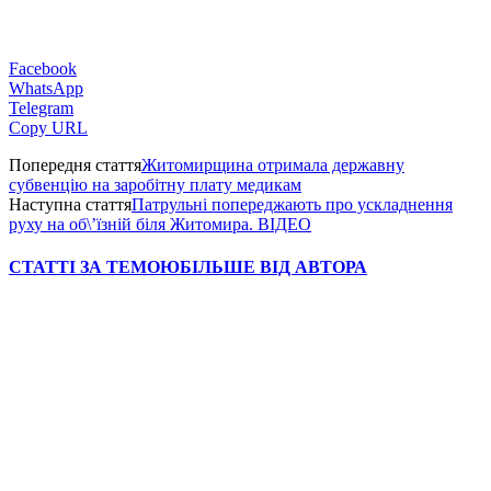
Facebook
WhatsApp
Telegram
Copy URL
Попередня стаття
Житомирщина отримала державну
субвенцію на заробітну плату медикам
Наступна стаття
Патрульні попереджають про ускладнення
руху на об\’їзній біля Житомира. ВІДЕО
СТАТТІ ЗА ТЕМОЮ
БІЛЬШЕ ВІД АВТОРА