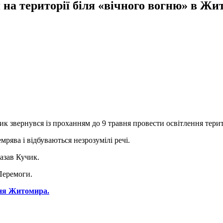
 на території біля «вічного вогню» в Жи
чик звернувся із проханням до 9 травня провести освітлення тери
мрява і відбуваються незрозумілі речі.
казав Кучик.
Перемоги.
ння Житомира.