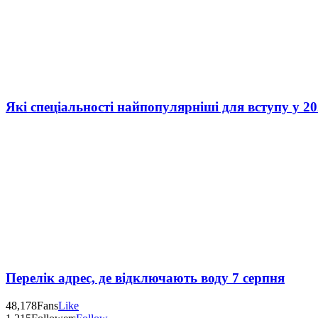
Які спеціальності найпопулярніші для вступу у 20
Перелік адрес, де відключають воду 7 серпня
48,178
Fans
Like