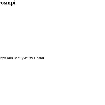
томирі
торії біля Монументу Слави.