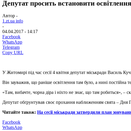
Депутат просить встановити освітлення
Автор -
1.zt.ua info
-
04.04.2017 - 14:17
Facebook
WhatsApp
Telegram
Copy URL
У Житомирі під час сесії 4 квітня депутат міськради Василь Ку
Він зауважив, що раніше освітлення там було, а нині постійна те
«Там, вибачте, чорна діра і ніхто не знає, що там робиться», – с
Депутат обґрунтував своє прохання наближенням свята – Дня 
Читайте також:
На сесії міськради затвердили план зонува
Facebook
WhatsApp