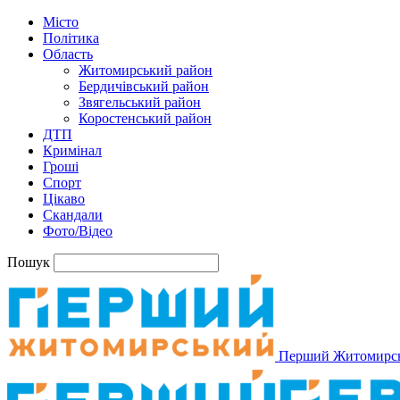
Місто
Політика
Область
Житомирський район
Бердичівський район
Звягельський район
Коростенський район
ДТП
Кримінал
Гроші
Спорт
Цікаво
Скандали
Фото/Відео
Пошук
Перший Житомирс