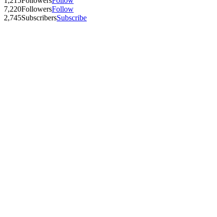
1,215
Followers
Follow
7,220
Followers
Follow
2,745
Subscribers
Subscribe