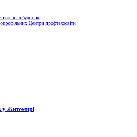
 утеплював будинок
топрофільних Центри профтехосвіти
в у Житомирі