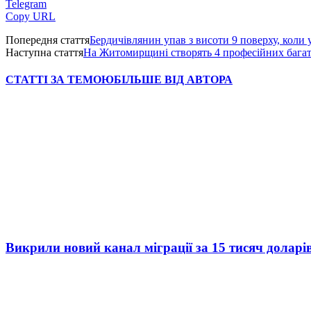
Telegram
Copy URL
Попередня стаття
Бердичівлянин упав з висоти 9 поверху, коли
Наступна стаття
На Житомирщині створять 4 професійних бага
СТАТТІ ЗА ТЕМОЮ
БІЛЬШЕ ВІД АВТОРА
Викрили новий канал міграції за 15 тисяч доларі