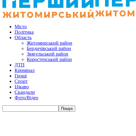
Місто
Політика
Область
Житомирський район
Бердичівський район
Звягельський район
Коростенський район
ДТП
Кримінал
Гроші
Спорт
Цікаво
Скандали
Фото/Відео