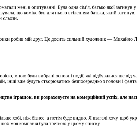
магали мені в опитуванні. Була одна сім’я, батько якої загинув у
увала, що комікс був для нього втіленням батька, який загинув, 
и сльози.
юнки робив мій друг. Це досить сильний художник — Михайло Л
рією, мною були вибрані основні події, які відбувалися ще від ча
, інші вже будуть створюватись безпосередньо з голови і фантазі
цтво іграшок, ви розраховуєте на комерційний успіх, але наск
ільше хобі, ніж бізнес, а потім буде видно. Я взагалі хочу, щоб 
, щоб моя компанія була третьою у цьому списку.