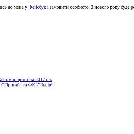
сь до мене у
Фейсбук
і замовити особисто. З нового року буде 
Житомирщини на 2017 рік
\”Гірник\” та ФК \”Львів\”