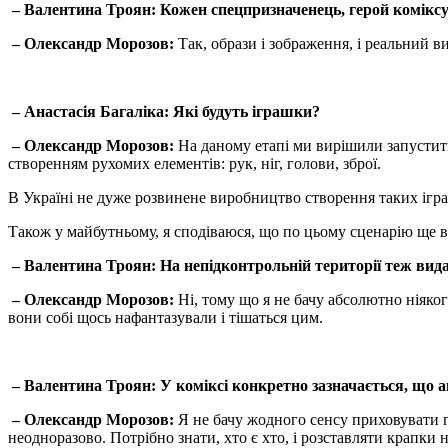
– Валентина Троян: Кожен спецпризначенець, герой комікс
– Олександр Морозов:
Так, образи і зображення, і реальний 
– Анастасія Багаліка: Які будуть іграшки?
– Олександр Морозов:
На даному етапі ми вирішили запустити
створенням рухомих елементів: рук, ніг, голови, зброї.
В Україні не дуже розвинене виробництво створення таких іг
Також у майбутньому, я сподіваюся, що по цьому сценарію ще в
– Валентина Троян: На непідконтрольній території теж видає
– Олександр Морозов:
Ні, тому що я не бачу абсолютно ніяког
вони собі щось нафантазували і тішаться цим.
– Валентина Троян: У коміксі конкретно зазначається, що аг
– Олександр Морозов:
Я не бачу жодного сенсу приховувати п
неодноразово. Потрібно знати, хто є хто, і розставляти крапки 