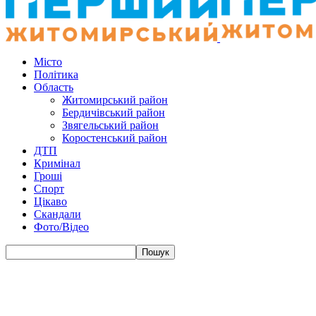
Місто
Політика
Область
Житомирський район
Бердичівський район
Звягельський район
Коростенський район
ДТП
Кримінал
Гроші
Спорт
Цікаво
Скандали
Фото/Відео