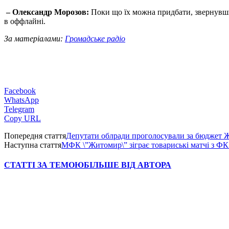
– Олександр Морозов:
Поки що їх можна придбати, звернувши
в оффлайні.
За матеріалами:
Громадське радіо
Facebook
WhatsApp
Telegram
Copy URL
Попередня стаття
Депутати облради проголосували за бюджет 
Наступна стаття
МФК \”Житомир\” зіграє товариські матчі з ФК 
СТАТТІ ЗА ТЕМОЮ
БІЛЬШЕ ВІД АВТОРА