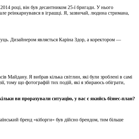
 2014 році, він був десантником 25-ї бригади. У нього
але реінкарнувався в іграшці. Я, зазвичай, людина стримана,
уць. Дизайнером являється Каріна Здор, а коректором —
сів Майдану. Я вибрав кілька світлин, які були зроблені в самі
ї, тому що фотографій тих подій, які я збираюсь обіграти,
ільки ви прорахували ситуацію, у вас є якийсь бізнес-план?
український бренд «кіборги» був дійсно брендом, тим більше