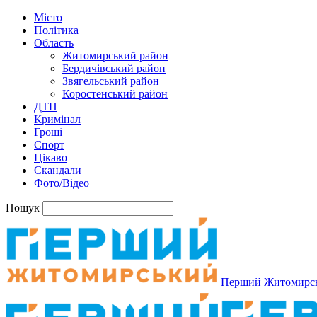
Місто
Політика
Область
Житомирський район
Бердичівський район
Звягельський район
Коростенський район
ДТП
Кримінал
Гроші
Спорт
Цікаво
Скандали
Фото/Відео
Пошук
Перший Житомирс