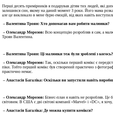
Перші десять примірників я подарував дітям тих людей, які допо
залишився син, якому на даний момент 3 роки. Його мама розказ
але це викликало в мене бурю емоцій, від яких навіть виступил
– Валентина Троян: Хто допомагав вам робити малюнки?
– Олександр Морозов:
Всю концепцію розробляв я сам, а мал
Троян Валентина.
– Валентина Троян: Ці малюнки теж були зроблені з когось?
– Олександр Морозов:
Так, оскільки перший комікс є передісто
піки. Тобто перший комікс був створений практично з фотографій
практично немає.
– Анастасія Багаліка: Оскільки ви запустили навіть виробни
– Олександр Морозов:
Бізнес-план я навіть не розробляв. Це б
світовим. В США є дві світові компанії «Marvel» і «DC», я хочу
– Анастасія Багаліка: Де можна купити комікси?