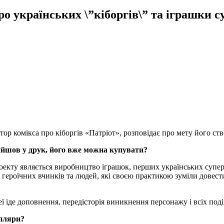
ро українських \”кіборгів\” та іграшки 
комікса про кіборгів «Патріот», розповідає про мету його створ
вийшов у друк, його вже можна купувати?
екту являється виробництво іграшок, перших українських суперге
у героїчних вчинків та людей, які своєю практикою зуміли довест
еї іде доповнення, передісторія виникнення персонажу і всіх под
мпляри?