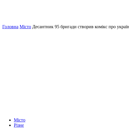
Головна
Місто
Десантник 95 бригади створив комікс про україн
Місто
Різне