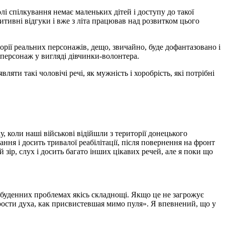
і спілкування немає маленьких дітей і доступу до такої
зитивні відгуки і вже з літа працював над розвитком цього
орії реальних персонажів, дещо, звичайно, буде дофантазовано і
е персонаж у вигляді дівчинки-волонтера.
ляти такі чоловічі речі, як мужність і хоробрість, які потрібні
ку, коли наші військові відійшли з території донецького
ання і досить тривалої реабілітації, після повернення на фронт
 зір, слух і досить багато інших цікавих речей, але я поки що
 буденних проблемах якісь складнощі. Якщо це не загрожує
рости духа, как присвистевшая мимо пуля». Я впевнений, що у