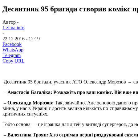
Десантник 95 бригади створив комікс п
Автор -
1.zt.ua info
-
22.12.2016 - 12:19
Facebook
WhatsApp
Telegram
Copy URL
Десантник 95 бригади, учасник АТО Олександр Морозов – автор 
– Анастасія Багаліка: Розкажіть про ваш комікс. Він вже 
– Олександр Морозов:
Так, звичайно. Але основою даного про
війна, у нас в Україні є досить велика кількість по-справжньом
критичних ситуаціях.
Тобто основа — це іграшка для дітей у вигляді супергероя, до н
– Валентина Троян: Хто отр
имав перші роздруковані екзе