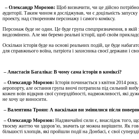
–
Олександр Морозов
:
Щоб визначити, чи це дійсно потрібно,
аудиторії. Таким чином я досліджував, чи є доцільність запуску 
проекту, над створенням персонажу і самого коміксу.
Персонаж буде не один. Це буде група спецпризначення, в якій з
видозмінено. Але ми беремо реальні історії, щоб своїм прикла
Оскільки історія буде на основі реальних подій, це буде набагат
для справжнього воїна, патріота і захисника своєї держави і сво
– Анастасія Багаліка: В чому сама історія в коміксі?
– Олександр Морозов:
Історія починається з квітня 2014 року,
аеропорту, але остання група вночі потрапила під сильний вибух
кожен воїн відкрив свої суперздібності, надможливості, які дуж
не хочу це виносити.
– Валентина Троян: А наскільки ви змінилися після поверн
– Олександр Морозов:
Надзвичайні сили є, внаслідок того, щ
твоєму життю чи здоров’ю, значить це можна вирішити. Як гов
більшості хлопців, які пройшли події на Донбасі, є свої суперзд