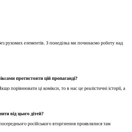
без рухомих елементів. З понеділка ми починаємо роботу над
міксами протистояти цій пропаганді?
кщо порівнювати ці комікси, то в нас це реалістичні історії, а
ити від цього дітей?
зпосереднього російського вторгнення проявлялися там