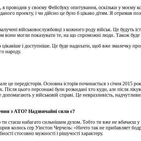
 я проводив у своєму Фейсбуку опитування, оскільки у моєму кол
даного проекту, і чи дійсно це було б цікаво дітям. Я отримав по
алучені військовослужбовці з кожного роду військ. Це будуть іст
дом вони могли показувати те, на що спроможні люди. Також буд
о цікавіше і доступніше. Це буде надихати, щоб вже змалечку прояв
го народу.
 але це передісторія. Основна історія починається з січня 2015 ро
. Після цього персонажі були розкидані хто куди, але після лікув
е допомагають у військовій справі. Це невразливість, надчутливий
ення з АТО? Надзвичайні сили є?
о ти стаєш набагато сильнішим духом. Тобто ти вже не вбачаєш у
орив колись сер Уінстон Черчель: «Ничто так не прибавляет бод
ібності стосовно мужності і рішучості характеру.