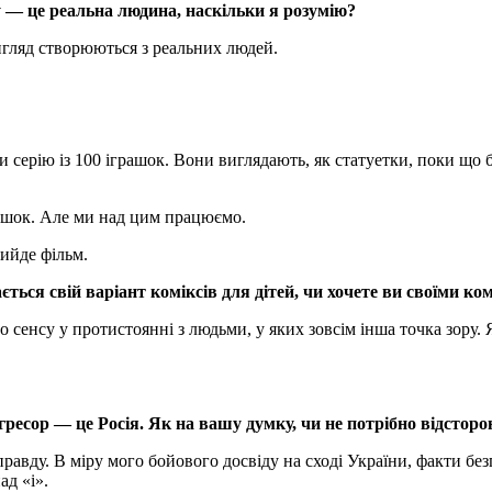
у — це реальна людина, наскільки я розумію?
вигляд створюються з реальних людей.
 серію із 100 іграшок. Вони виглядають, як статуетки, поки що 
рашок. Але ми над цим працюємо.
ийде фільм.
ться свій варіант коміксів для дітей, чи хочете ви своїми ко
о сенсу у протистоянні з людьми, у яких зовсім інша точка зору. Я
ресор — це Росія. Як на вашу думку, чи не потрібно відсторон
равду. В міру мого бойового досвіду на сході України, факти бе
над «і».