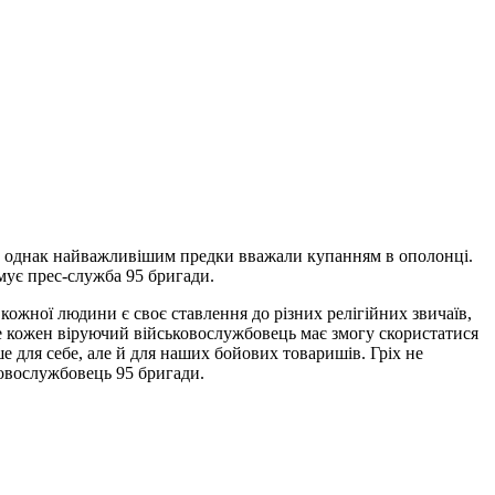
ття, однак найважливішим предки вважали купанням в ополонці.
мує прес-служба 95 бригади.
 кожної людини є своє ставлення до різних релігійних звичаїв,
не кожен віруючий військовослужбовець має змогу скористатися
 для себе, але й для наших бойових товаришів. Гріх не
ковослужбовець 95 бригади.