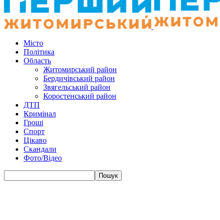
Місто
Політика
Область
Житомирський район
Бердичівський район
Звягельський район
Коростенський район
ДТП
Кримінал
Гроші
Спорт
Цікаво
Скандали
Фото/Відео