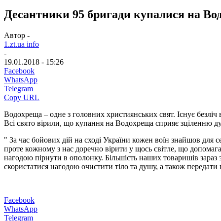
Десантники 95 бригади купалися на В
Автор -
1.zt.ua info
-
19.01.2018 - 15:26
Facebook
WhatsApp
Telegram
Copy URL
Водохреща – одне з головних християнських свят. Існує безліч
Всі свято вірили, що купання на Водохреща сприяє зціленню ду
" За час бойових дій на сході України кожен воїн знайшов для с
проте кожному з нас доречно вірити у щось світле, що допомаг
нагодою пірнути в ополонку. Більшість наших товаришів зараз 
скористатися нагодою очистити тіло та душу, а також передати
Facebook
WhatsApp
Telegram