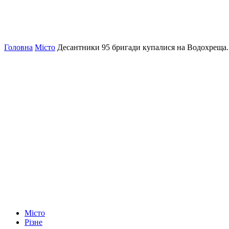
Головна
Місто
Десантники 95 бригади купалися на Водохрещ
Місто
Різне