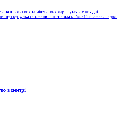
 на приміських та міжміських маршрутах й у вихідні
инну групу, яка незаконно виготовила майже 15 т алкоголю для
лю в центрі