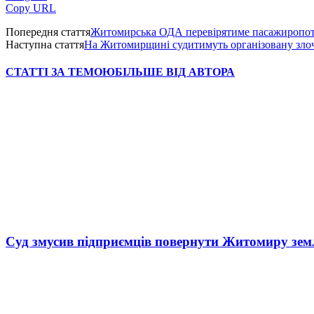
Copy URL
Попередня стаття
Житомирська ОДА перевірятиме пасажиропотік
Наступна стаття
На Житомирщині судитимуть організовану злоч
СТАТТІ ЗА ТЕМОЮ
БІЛЬШЕ ВІД АВТОРА
Суд змусив підприємців повернути Житомиру зем