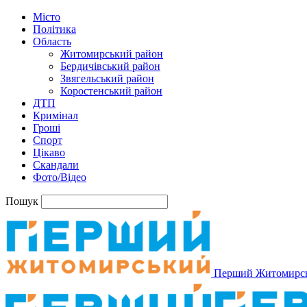
Місто
Політика
Область
Житомирський район
Бердичівський район
Звягельський район
Коростенський район
ДТП
Кримінал
Гроші
Спорт
Цікаво
Скандали
Фото/Відео
Пошук
Перший Житомирс