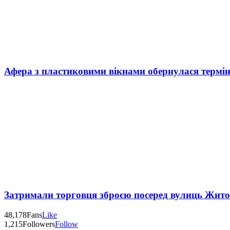
Афера з пластиковими вікнами обернулася термі
Затримали торговця зброєю посеред вулиць Жит
48,178
Fans
Like
1,215
Followers
Follow