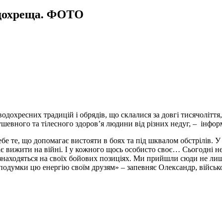
одохреща. ФОТО
 водохресних традицій і обрядів, що склалися за довгі тисячолі
шевного та тілесного здоров’я людини від різних недуг, – інфор
ебе те, що допомагає вистояти в боях та під шквалом обстрілів. У
ає вижити на війні. І у кожного щось особисто своє… Сьогодні 
знаходяться на своїх бойових позиціях. Ми прийшли сюди не лише
 подумки цю енергію своїм друзям» – запевняє Олександр, війсь