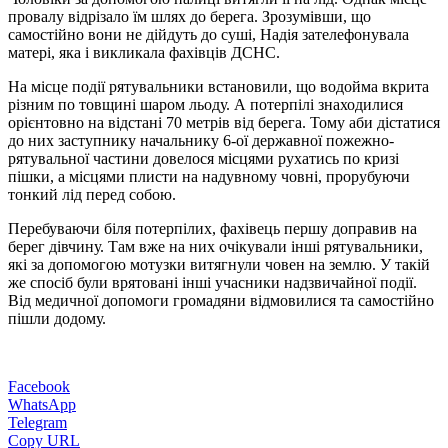
провалу відрізало їм шлях до берега. Зрозумівши, що
самостійно вони не дійдуть до суші, Надія зателефонувала
матері, яка і викликала фахівців ДСНС.
На місце події рятувальники встановили, що водойма вкрита
різним по товщині шаром льоду. А потерпілі знаходилися
орієнтовно на відстані 70 метрів від берега. Тому аби дістатися
до них заступнику начальнику 6-ої державної пожежно-
рятувальної частини довелося місцями рухатись по кризі
пішки, а місцями плисти на надувному човні, прорубуючи
тонкий лід перед собою.
Перебуваючи біля потерпілих, фахівець першу доправив на
берег дівчину. Там вже на них очікували інші рятувальники,
які за допомогою мотузки витягнули човен на землю. У такій
же спосіб були врятовані інші учасники надзвичайної події.
Від медичної допомоги громадяни відмовилися та самостійно
пішли додому.
Facebook
WhatsApp
Telegram
Copy URL