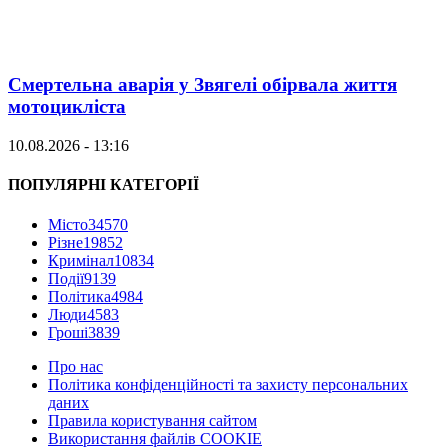
Смертельна аварія у Звягелі обірвала життя
мотоцикліста
10.08.2026 - 13:16
ПОПУЛЯРНІ КАТЕГОРІЇ
Місто
34570
Різне
19852
Кримінал
10834
Події
9139
Політика
4984
Люди
4583
Гроші
3839
Про нас
Політика конфіденційності та захисту персональних
даних
Правила користування сайтом
Використання файлів COOKIE