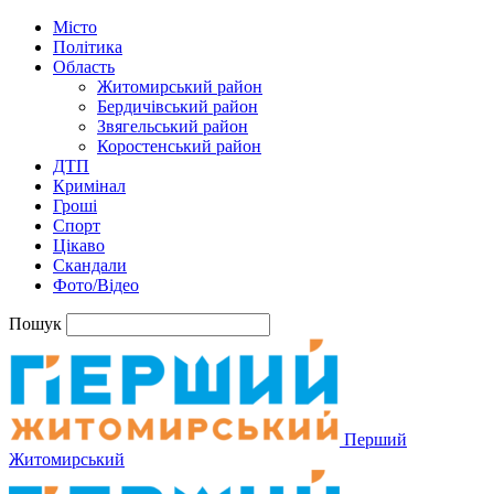
Місто
Політика
Область
Житомирський район
Бердичівський район
Звягельський район
Коростенський район
ДТП
Кримінал
Гроші
Спорт
Цікаво
Скандали
Фото/Відео
Пошук
Перший
Житомирський