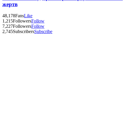
жертв
48,178
Fans
Like
1,215
Followers
Follow
7,227
Followers
Follow
2,745
Subscribers
Subscribe