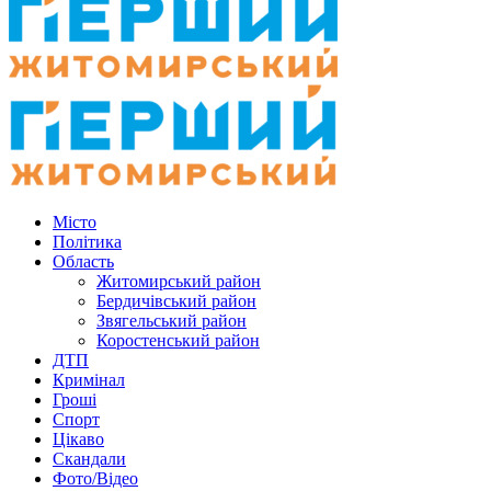
Місто
Політика
Область
Житомирський район
Бердичівський район
Звягельський район
Коростенський район
ДТП
Кримінал
Гроші
Спорт
Цікаво
Скандали
Фото/Відео