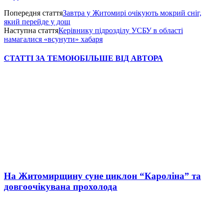
Попередня стаття
Завтра у Житомирі очікують мокрий сніг,
який перейде у дощ
Наступна стаття
Керівнику підрозділу УСБУ в області
намагалися «всунути» хабаря
СТАТТІ ЗА ТЕМОЮ
БІЛЬШЕ ВІД АВТОРА
На Житомирщину суне циклон “Кароліна” та
довгоочікувана прохолода