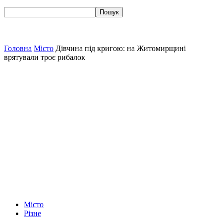
Головна
Місто
Дівчина під кригою: на Житомирщині
врятували троє рибалок
Місто
Різне