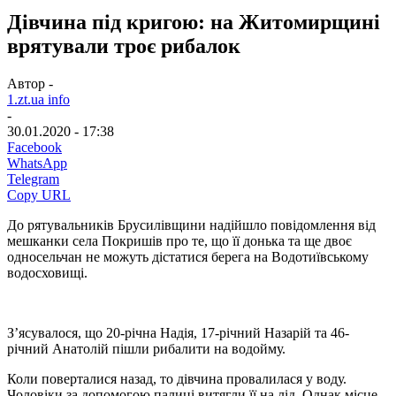
Дівчина під кригою: на Житомирщині
врятували троє рибалок
Автор -
1.zt.ua info
-
30.01.2020 - 17:38
Facebook
WhatsApp
Telegram
Copy URL
До рятувальників Брусилівщини надійшло повідомлення від
мешканки села Покришів про те, що її донька та ще двоє
односельчан не можуть дістатися берега на Водотиївському
водосховищі.
З’ясувалося, що 20-річна Надія, 17-річний Назарій та 46-
річний Анатолій пішли рибалити на водойму.
Коли поверталися назад, то дівчина провалилася у воду.
Чоловіки за допомогою палиці витягли її на лід. Однак місце