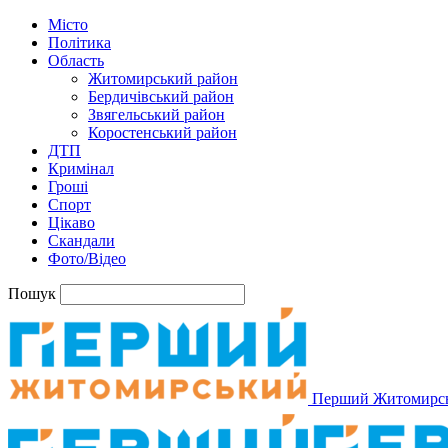
Місто
Політика
Область
Житомирський район
Бердичівський район
Звягельський район
Коростенський район
ДТП
Кримінал
Гроші
Спорт
Цікаво
Скандали
Фото/Відео
Пошук
Перший Житомирс