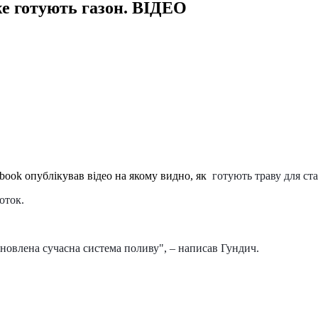
же готують газон. ВІДЕО
book опублікував відео на якому видно, як
готують траву для ста
оток.
овлена сучасна система поливу", – написав Гундич.