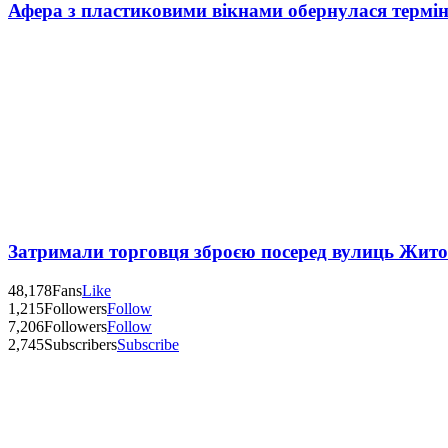
Афера з пластиковими вікнами обернулася термі
Затримали торговця зброєю посеред вулиць Жит
48,178
Fans
Like
1,215
Followers
Follow
7,206
Followers
Follow
2,745
Subscribers
Subscribe