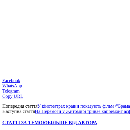
Facebook
WhatsApp
Telegram
Copy URL
Попередня стаття
У кінотеатрах країни показують фільм \”Брам
Наступна стаття
На Перемоги у Житомирі триває капремонт асф
СТАТТІ ЗА ТЕМОЮ
БІЛЬШЕ ВІД АВТОРА