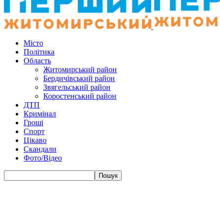
Місто
Політика
Область
Житомирський район
Бердичівський район
Звягельський район
Коростенський район
ДТП
Кримінал
Гроші
Спорт
Цікаво
Скандали
Фото/Відео