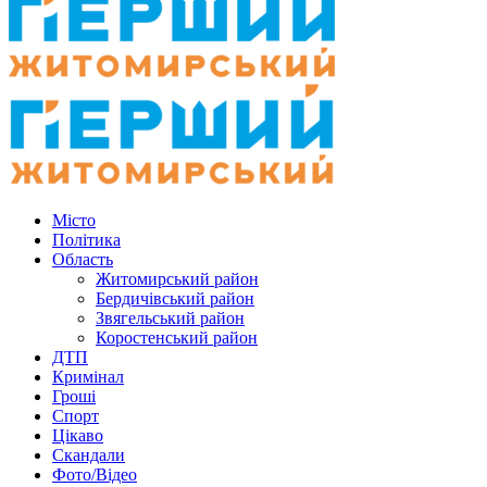
Місто
Політика
Область
Житомирський район
Бердичівський район
Звягельський район
Коростенський район
ДТП
Кримінал
Гроші
Спорт
Цікаво
Скандали
Фото/Відео