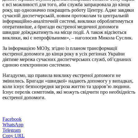
є всі можливості для того, аби служба запрацювала до кінця
року, що однозначно покращить роботу Центру. Адже завдяки
сучасній диспетчерській, новим протоколам та центральній
інформаційно-аналітичній системі, виклики оброблятимуться
оперативніше, а бригади екстреної медичної допомоги
швидше доїжджатимуть на місце події. А також відсіються
виклики, які є непрофільними», – наголосив Микола Суслик.
За інформацією МОЗу, згідно із планом трансформації
екстреної допомоги до кінця року в усіх регіонах України
діятиме мережа сучасних диспетчерських служб, об’єднаних
єдиною електронною системою.
Нагадуємо, що правила виклику екстреної допомоги не
змінились. Бригади «швидкої» надають допомогу у випадках,
коли існує безпосередня загроза життю та здоров’ю людини.
Існує перелік симптомів, які можуть свідчити про необхідність
екстреної допомоги.
Facebook
WhatsApp
Telegram
Copy URL