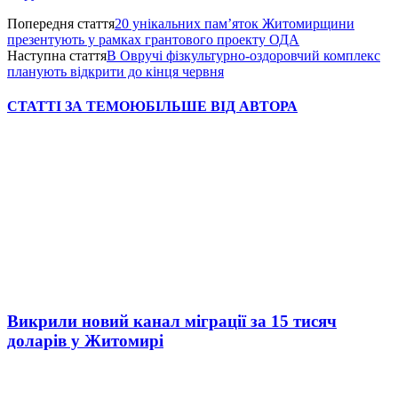
Попередня стаття
20 унікальних пам’яток Житомирщини
презентують у рамках грантового проекту ОДА
Наступна стаття
В Овручі фізкультурно-оздоровчий комплекс
планують відкрити до кінця червня
СТАТТІ ЗА ТЕМОЮ
БІЛЬШЕ ВІД АВТОРА
Викрили новий канал міграції за 15 тисяч
доларів у Житомирі