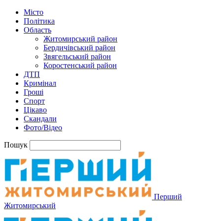
Місто
Політика
Область
Житомирський район
Бердичівський район
Звягельський район
Коростенський район
ДТП
Кримінал
Гроші
Спорт
Цікаво
Скандали
Фото/Відео
Пошук
Перший
Житомирський