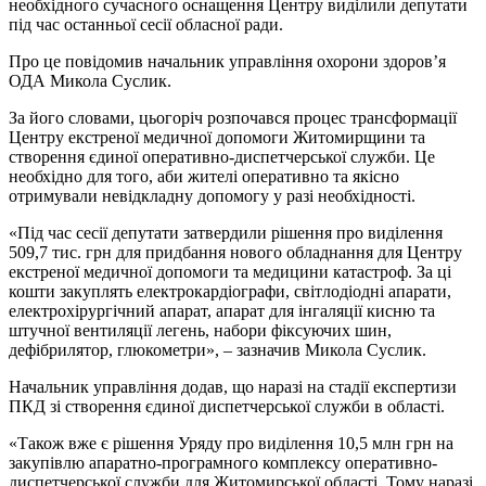
необхідного сучасного оснащення Центру виділили депутати
під час останньої сесії обласної ради.
Про це повідомив начальник управління охорони здоров’я
ОДА Микола Суслик.
За його словами, цьогоріч розпочався процес трансформації
Центру екстреної медичної допомоги Житомирщини та
створення єдиної оперативно-диспетчерської служби. Це
необхідно для того, аби жителі оперативно та якісно
отримували невідкладну допомогу у разі необхідності.
«Під час сесії депутати затвердили рішення про виділення
509,7 тис. грн для придбання нового обладнання для Центру
екстреної медичної допомоги та медицини катастроф. За ці
кошти закуплять електрокардіографи, світлодіодні апарати,
електрохірургічний апарат, апарат для інгаляції кисню та
штучної вентиляції легень, набори фіксуючих шин,
дефібрилятор, глюкометри», – зазначив Микола Суслик.
Начальник управління додав, що наразі на стадії експертизи
ПКД зі створення єдиної диспетчерської служби в області.
«Також вже є рішення Уряду про виділення 10,5 млн грн на
закупівлю апаратно-програмного комплексу оперативно-
диспетчерської служби для Житомирської області. Тому наразі