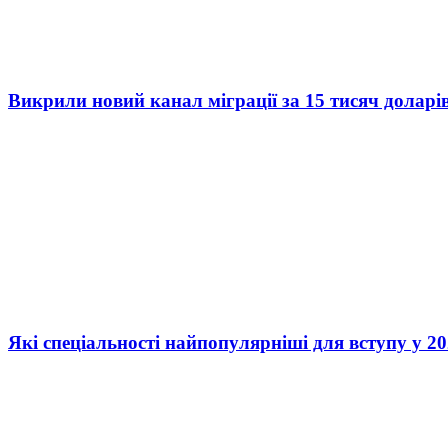
Викрили новий канал міграції за 15 тисяч доларі
Які спеціальності найпопулярніші для вступу у 20