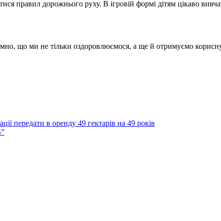
ися правил дорожнього руху. В ігровій формі дітям цікаво вивча
мно, що ми не тільки оздоровлюємося, а ще й отримуємо корисну 
ції передати в оренду 49 гектарів на 49 років
\”