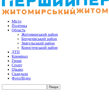
Місто
Політика
Область
Житомирський район
Бердичівський район
Звягельський район
Коростенський район
ДТП
Кримінал
Гроші
Спорт
Цікаво
Скандали
Фото/Відео