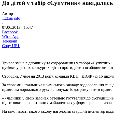
До дітей у табір «Супутник» навідались
Автор -
1.zt.ua info
-
07.06.2013 - 15:47
Facebook
WhatsApp
Telegram
Copy URL
Триває зміна відпочинку та оздоровлення у таборі «Супутник», 
путівки у різних конкурсах, діти-сироти, діти з особливими пот
Сьогодні, 7 червня 2013 року, команда КВН «ДЮІР» із 16 школи
За словами начальника приміського закладу оздоровлення та ві
правилам дорожнього руху і спонукає їх дотримуватися правил 
«Учасники у своїх загонах ретельно готувалися до сьогоднішн
підготовки на спортивних майданчиках у формі гри», — зазна
На важливості такого заходу наголосив старший інспектор від