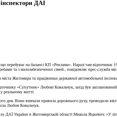
 інспектори ДАІ
що перебуває на балансі КП «Реклама». Наразі там відпочиває 190
ребами та з малозабезпечених сімей., повідомляє прес-служба міс
 міста Житомира та працівники державної автомобільної інспекц
дпочинку «Супутник» Любові Ковальчук, захід був запланований 
у реальному житті.
ього дня. Вони вивчали правила дорожнього руху, проводили вік
чила Любов Ковальчук.
ділу ДАЇ України в Житомирській області Микола Яцкевич: «У лі