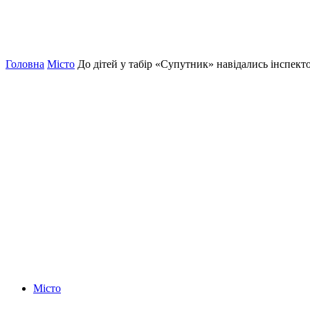
Головна
Місто
До дітей у табір «Супутник» навідались інспект
Місто