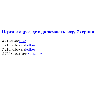
Перелік адрес, де відключають воду 7 серпня
48,178
Fans
Like
1,215
Followers
Follow
7,218
Followers
Follow
2,745
Subscribers
Subscribe