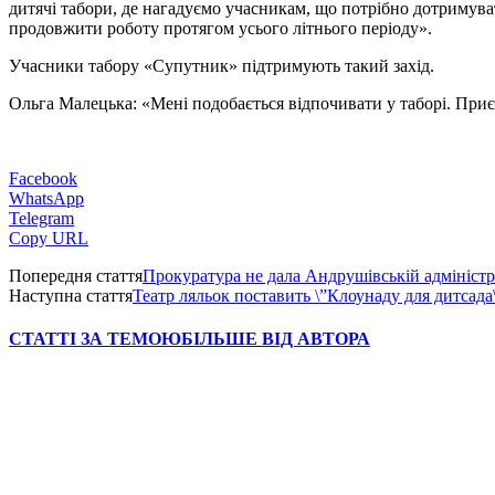
дитячі табори, де нагадуємо учасникам, що потрібно дотримуват
продовжити роботу протягом усього літнього періоду».
Учасники табору «Супутник» підтримують такий захід.
Ольга Малецька: «Мені подобається відпочивати у таборі. Приє
Facebook
WhatsApp
Telegram
Copy URL
Попередня стаття
Прокуратура не дала Андрушівській адміністра
Наступна стаття
Театр ляльок поставить \”Клоунаду для дитсада
СТАТТІ ЗА ТЕМОЮ
БІЛЬШЕ ВІД АВТОРА