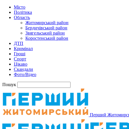
Місто
Політика
Область
Житомирський район
Бердичівський район
Звягельський район
Коростенський район
ДТП
Кримінал
Гроші
Спорт
Цікаво
Скандали
Фото/Відео
Пошук
Перший Житомирс