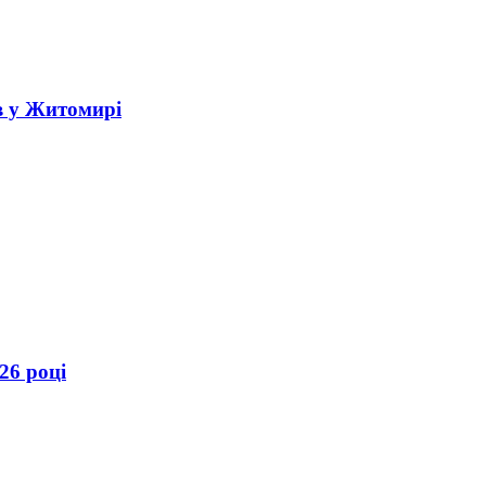
в у Житомирі
26 році