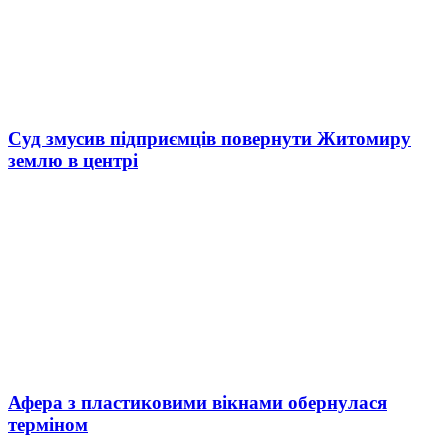
Суд змусив підприємців повернути Житомиру
землю в центрі
Афера з пластиковими вікнами обернулася
терміном