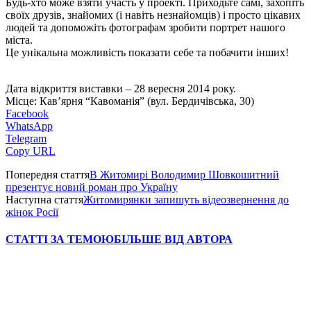
Будь-хто може взяти участь у проекті. Приходьте самі, захопіть
своїх друзів, знайомих (і навіть незнайомців) і просто цікавих
людей та допоможіть фотографам зробити портрет нашого
міста.
Це унікальна можливість показати себе та побачити інших!
Дата відкриття виставки – 28 вересня 2014 року.
Місце: Кав’ярня “Кавоманія” (вул. Бердичівська, 30)
Facebook
WhatsApp
Telegram
Copy URL
Попередня стаття
В Житомирі Володимир Шовкошитний
презентує новий роман про Україну
Наступна стаття
Житомирянки запишуть відеозвернення до
жінок Росії
СТАТТІ ЗА ТЕМОЮ
БІЛЬШЕ ВІД АВТОРА