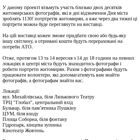
У даному проекті візьмуть участь близько двох десятків
житомирських фотографів, які в дні відзначення Дня міста
зроблять 1130! потртретів житомирян, а вже через два тижні ці
портрети можна буде переглянути на виставці.
На цій виставці кожен зможе придбати свою або будь-яку
іншу світлину, а отримані кошти будуть перераховані на
потреби АТО.
Отже, протягом 13 та 14 вересня з 14 до 18 години на певних
локаціях в центрі міста будуть знаходитись фотографи і
робити портрети житомирян. Разом з фотографами будуть
працювати волонтери, які допомагатимуть вам знайти
фотографів, а фотографам знайти вас.
Локації:
вул. Михайлівська, біля Лялькового Театру
ТРЦ "Глобал", центральний вхід
Бульвар, біля пам’ятника Пушкіну
ЦУМ, біля входу
Площа Соборна, біля фонтану
Гідропарк, кінцева зупинка
Кінотеатр Жовтень.