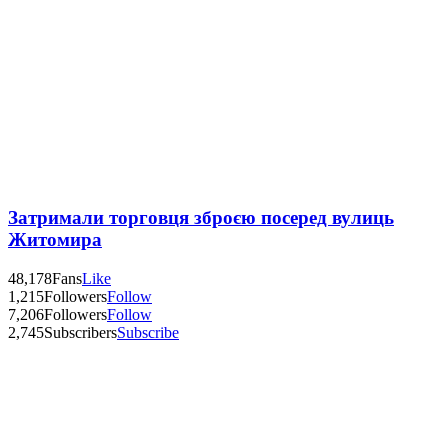
Затримали торговця зброєю посеред вулиць
Житомира
48,178
Fans
Like
1,215
Followers
Follow
7,206
Followers
Follow
2,745
Subscribers
Subscribe