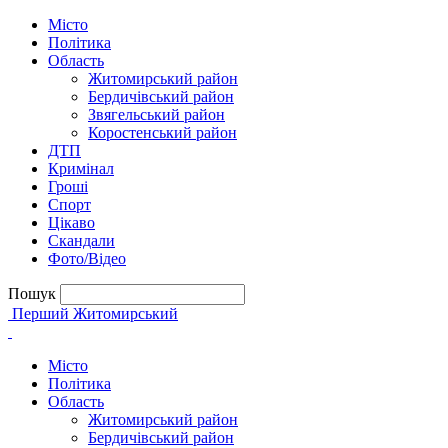
Місто
Політика
Область
Житомирський район
Бердичівський район
Звягельський район
Коростенський район
ДТП
Кримінал
Гроші
Спорт
Цікаво
Скандали
Фото/Відео
Пошук
Перший Житомирський
Місто
Політика
Область
Житомирський район
Бердичівський район