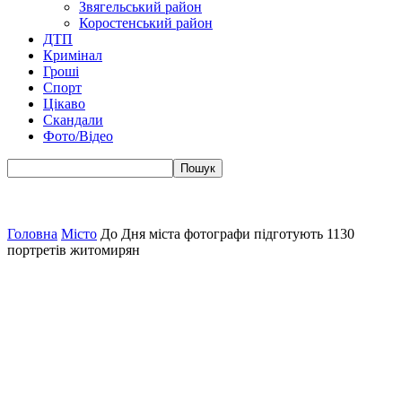
Звягельський район
Коростенський район
ДТП
Кримінал
Гроші
Спорт
Цікаво
Скандали
Фото/Відео
Головна
Місто
До Дня міста фотографи підготують 1130
портретів житомирян