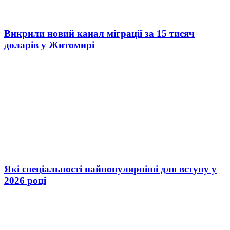
Викрили новий канал міграції за 15 тисяч
доларів у Житомирі
Які спеціальності найпопулярніші для вступу у
2026 році