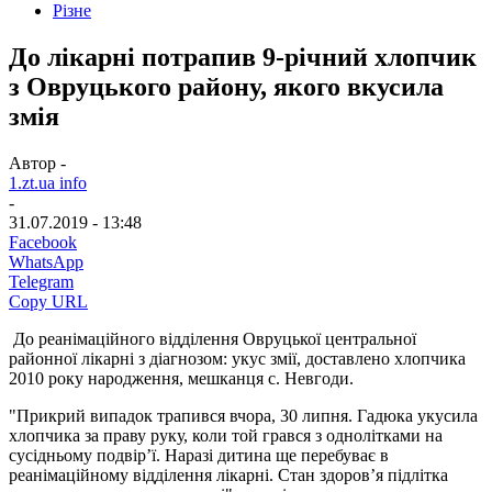
Різне
До лікарні потрапив 9-річний хлопчик
з Овруцького району, якого вкусила
змія
Автор -
1.zt.ua info
-
31.07.2019 - 13:48
Facebook
WhatsApp
Telegram
Copy URL
До реанімаційного відділення Овруцької центральної
районної лікарні з діагнозом: укус змії, доставлено хлопчика
2010 року народження, мешканця с. Невгоди.
"Прикрий випадок трапився вчора, 30 липня. Гадюка укусила
хлопчика за праву руку, коли той грався з однолітками на
сусідньому подвір’ї. Наразі дитина ще перебуває в
реанімаційному відділення лікарні. Стан здоров’я підлітка