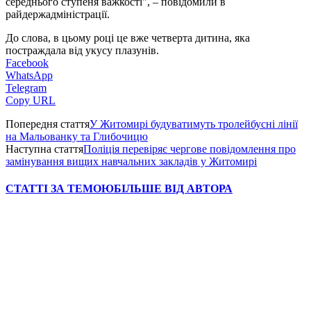
середнього ступеня важкості", – повідомили в
райдержадміністрації.
До слова, в цьому році це вже четверта дитина, яка
постраждала від укусу плазунів.
Facebook
WhatsApp
Telegram
Copy URL
Попередня стаття
У Житомирі будуватимуть тролейбусні лінії
на Мальованку та Глибочицю
Наступна стаття
Поліція перевіряє чергове повідомлення про
замінування вищих навчальних закладів у Житомирі
СТАТТІ ЗА ТЕМОЮ
БІЛЬШЕ ВІД АВТОРА