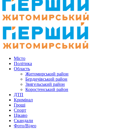
Місто
Політика
Область
Житомирський район
Бердичівський район
Звягельський район
Коростенський район
ДТП
Кримінал
Гроші
Спорт
Цікаво
Скандали
Фото/Відео