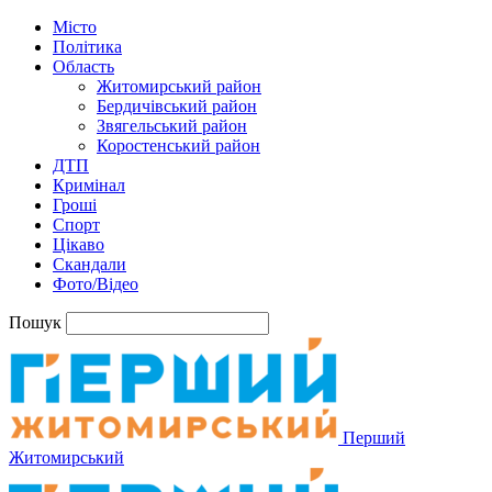
Місто
Політика
Область
Житомирський район
Бердичівський район
Звягельський район
Коростенський район
ДТП
Кримінал
Гроші
Спорт
Цікаво
Скандали
Фото/Відео
Пошук
Перший
Житомирський