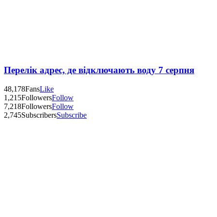
Перелік адрес, де відключають воду 7 серпня
48,178
Fans
Like
1,215
Followers
Follow
7,218
Followers
Follow
2,745
Subscribers
Subscribe