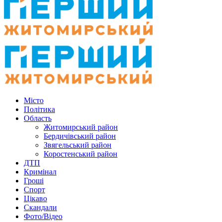
Місто
Політика
Область
Житомирський район
Бердичівський район
Звягельський район
Коростенський район
ДТП
Кримінал
Гроші
Спорт
Цікаво
Скандали
Фото/Відео