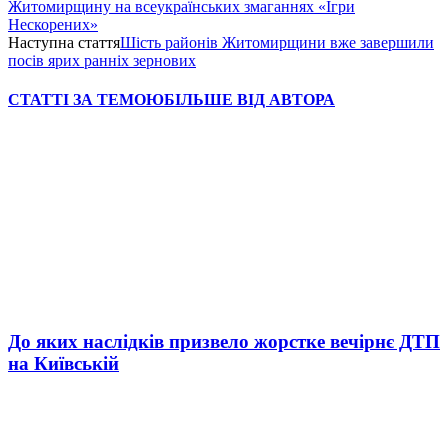
Житомирщину на всеукраїнських змаганнях «Ігри
Нескорених»
Наступна стаття
Шість районів Житомирщини вже завершили
посів ярих ранніх зернових
СТАТТІ ЗА ТЕМОЮ
БІЛЬШЕ ВІД АВТОРА
До яких наслідків призвело жорстке вечірнє ДТП
на Київській