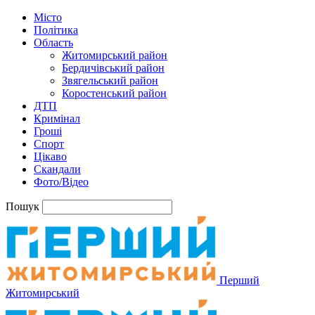
Місто
Політика
Область
Житомирський район
Бердичівський район
Звягельський район
Коростенський район
ДТП
Кримінал
Гроші
Спорт
Цікаво
Скандали
Фото/Відео
Пошук
Перший
Житомирський