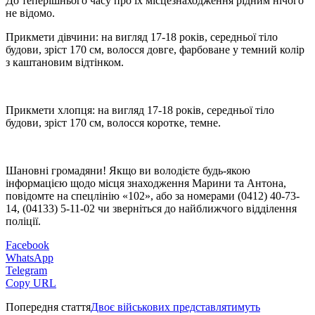
До теперішнього часу про їх місцезнаходження рідним нічого
не відомо.
Прикмети дівчини: на вигляд 17-18 років, середньої тіло
будови, зріст 170 см, волосся довге, фарбоване у темний колір
з каштановим відтінком.
Прикмети хлопця: на вигляд 17-18 років, середньої тіло
будови, зріст 170 см, волосся коротке, темне.
Шановні громадяни! Якщо ви володієте будь-якою
інформацією щодо місця знаходження Марини та Антона,
повідомте на спецлінію «102», або за номерами (0412) 40-73-
14, (04133) 5-11-02 чи зверніться до найближчого відділення
поліції.
Facebook
WhatsApp
Telegram
Copy URL
Попередня стаття
Двоє військових представлятимуть