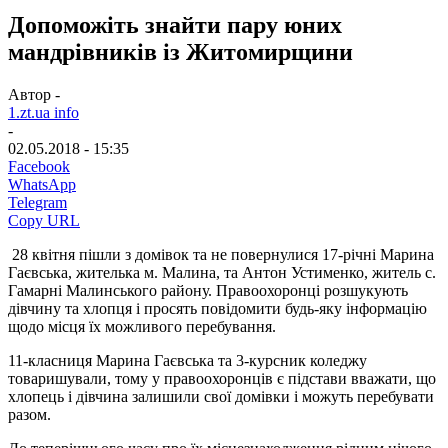
Допоможіть знайти пару юних
мандрівників із Житомирщини
Автор -
1.zt.ua info
-
02.05.2018 - 15:35
Facebook
WhatsApp
Telegram
Copy URL
28 квітня пішли з домівок та не повернулися 17-річні Марина
Гаєвська, жителька м. Малина, та Антон Устименко, житель с.
Гамарні Малинського району. Правоохоронці розшукують
дівчину та хлопця і просять повідомити будь-яку інформацію
щодо місця їх можливого перебування.
11-класниця Марина Гаєвська та 3-курсник коледжу
товаришували, тому у правоохоронців є підстави вважати, що
хлопець і дівчина залишили свої домівки і можуть перебувати
разом.