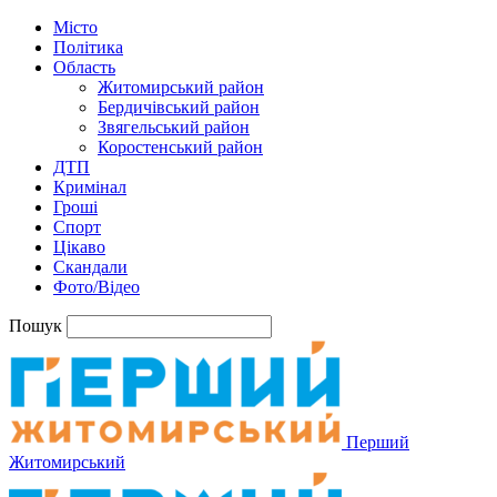
Місто
Політика
Область
Житомирський район
Бердичівський район
Звягельський район
Коростенський район
ДТП
Кримінал
Гроші
Спорт
Цікаво
Скандали
Фото/Відео
Пошук
Перший
Житомирський