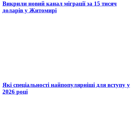
Викрили новий канал міграції за 15 тисяч
доларів у Житомирі
Які спеціальності найпопулярніші для вступу у
2026 році