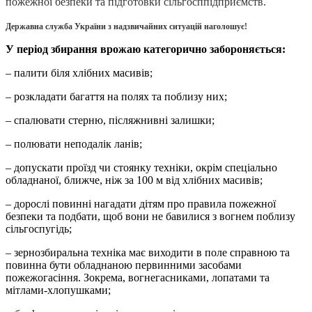
пожежної безпеки та
п
ідготовки сільгосппідприємств.
Державна служба України з надзвичайних ситуацій
наголошує!
У період збирання врожаю категорично забороняється:
– палити біля хлібних масивів;
– розкладати багаття на полях та поблизу них;
– спалювати стерню, післяжнивні залишки;
– полювати неподалік ланів;
– допускати проїзд чи стоянку техніки, окрім спеціально
обладнаної, ближче, ніж за 100 м від хлібних масивів;
– дорослі повинні нагадати дітям про правила пожежної
безпеки та подбати, щоб вони не бавилися з вогнем поблизу
сільгоспугідь;
– зернозбиральна техніка має виходити в поле справною та
повинна бути обладнаною первинними засобами
пожежогасіння. Зокрема, вогнегасниками, лопатами та
мітлами-хлопушками;