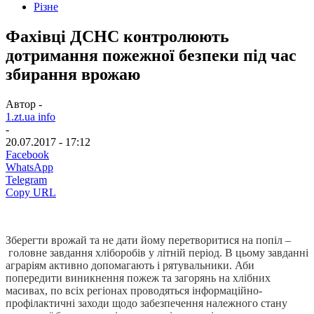
Різне
Фахівці ДСНС контролюють
дотримання пожежної безпеки під час
збирання врожаю
Автор -
1.zt.ua info
-
20.07.2017 - 17:12
Facebook
WhatsApp
Telegram
Copy URL
Зберегти врожай та не дати йому перетворитися на попіл –
головне
завдання хліборобів
у літній період. В цьому завданні
аграріям активно допомагають
і
рятувальники.
Аби
попередити
виникнення пожеж та загорянь на хлібних
масивах,
по всіх регіонах проводяться
інформаційно-
профілактичні заходи щодо забезпечення належного стану