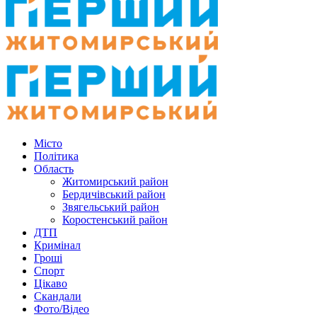
Місто
Політика
Область
Житомирський район
Бердичівський район
Звягельський район
Коростенський район
ДТП
Кримінал
Гроші
Спорт
Цікаво
Скандали
Фото/Відео