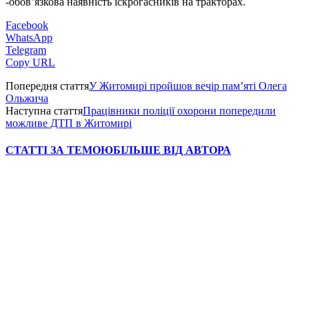
-обов’язкова наявність іскрогасників на тракторах.
Facebook
WhatsApp
Telegram
Copy URL
Попередня стаття
У Житомирі пройшов вечір пам’яті Олега
Ольжича
Наступна стаття
Працівники поліції охорони попередили
можливе ДТП в Житомирі
СТАТТІ ЗА ТЕМОЮ
БІЛЬШЕ ВІД АВТОРА