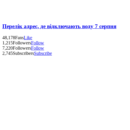
Перелік адрес, де відключають воду 7 серпня
48,178
Fans
Like
1,215
Followers
Follow
7,220
Followers
Follow
2,745
Subscribers
Subscribe