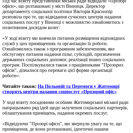
Під час візиту представники міської ради відвідали «Прозорі
офіси», що розташовані у місті Вінниця. Директор
департаменту соціальної політики Вікторія Краснопір
розповіла про те, що відвідання сучасних центрів надання
соціальних послуг у Вінниці є можливістю ознайомитись з
позитивним досвідом колег:
«У ході візиту ми вивчили питання розміщення відповідних
служб у цих приміщеннях та організацію їх роботи.
Ознайомились також з програмним забезпеченням, яке
обслуговує питання надання пільг, субсидій, призначення
державних соціальних допомог, реалізації інших соціальних
програм. Поспілкувалися також з працівниками "Прозорих
офісів", дізналися про переваги цієї форми організації
роботи».
Читайте також:
На Польовій та Перемоги у Житомирі
створять центри надання соцпослуг «Прозорий офіс»
У ході візиту посадовими особами Житомирської міської ради
напрацьовано ряд ідей щодо залучення соціальних партнерів,
облаштування приміщень, надання окремих послуг.
«Відвідуючи "Прозорі офіси", ми звернули увагу на те, що
приміщення, де вони розташовані, ідентичні нашим