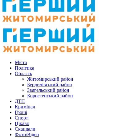
Місто
Політика
Область
Житомирський район
Бердичівський район
Звягельський район
Коростенський район
ДТП
Кримінал
Гроші
Спорт
Цікаво
Скандали
Фото/Відео