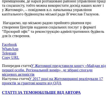
приміщенням, де наразі розташовані районні управління праці
та соцзахисту, тобто можна використати досвід наших колег і
у Житомирі», – повідомив в.о. начальника управління
капітального будівництва міської ради В’ячеслав Глазунов.
Нагадаємо, що міською радою прийнято рішення про
створення Центрів надання соціальних послуг у форматі
"Прозорий офіс" та реконструкцію адміністративних будівель
для їх створення.
Facebook
WhatsApp
Telegram
Copy URL
Попередня стаття
У Житомирі представили книгу «Майдан від
першої особи. Регіональний вимір», де зібрані спогади
місцевих активістів
Наступна стаття
У 2017 році на Житомирщині реалізували 17
проектів за грантові кошти від ОДА
СТАТТІ ЗА ТЕМОЮ
БІЛЬШЕ ВІД АВТОРА