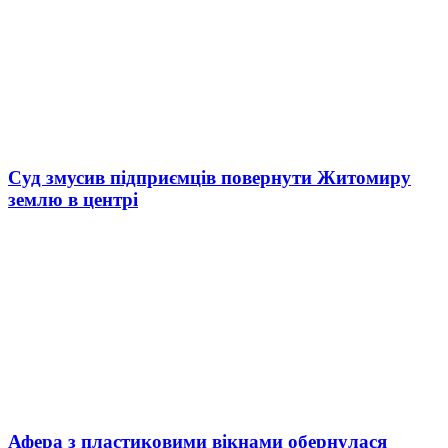
Суд змусив підприємців повернути Житомиру
землю в центрі
Афера з пластиковими вікнами обернулася