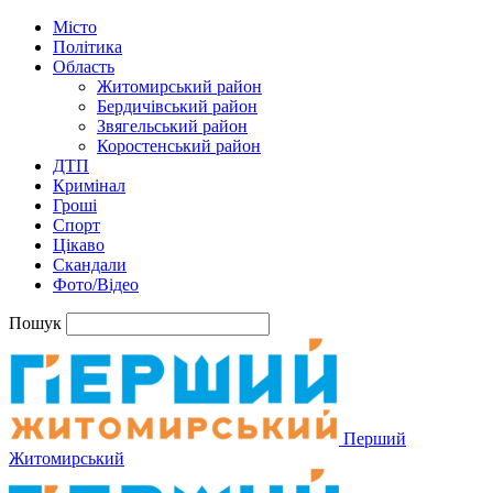
Місто
Політика
Область
Житомирський район
Бердичівський район
Звягельський район
Коростенський район
ДТП
Кримінал
Гроші
Спорт
Цікаво
Скандали
Фото/Відео
Пошук
Перший
Житомирський