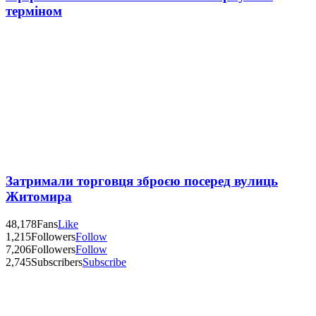
терміном
Затримали торговця зброєю посеред вулиць
Житомира
48,178
Fans
Like
1,215
Followers
Follow
7,206
Followers
Follow
2,745
Subscribers
Subscribe