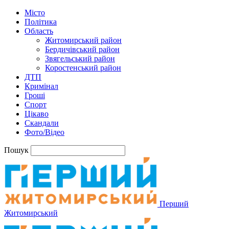
Місто
Політика
Область
Житомирський район
Бердичівський район
Звягельський район
Коростенський район
ДТП
Кримінал
Гроші
Спорт
Цікаво
Скандали
Фото/Відео
Пошук
Перший
Житомирський