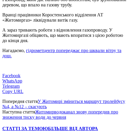
деревом, що впало на газову трубу.
Вранці працівники Коростенського відділення АТ
«Житомиргаз» ліквідували витік газу.
А зараз тривають роботи з відновлення газопроводу. У
Житомиргазі обіцяють, що мають впоратися з цією роботою
до кінця дня.
Нагадаємо,
гідрометцентр попереджає про шквали вітру та
дощ.
Facebook
WhatsApp
Telegram
Copy URL
Попередня стаття
У Житомирі зміниться маршрут тролейбусу
№4, а №12 – скасують
Наступна стаття
Житомирводоканал знову попередив про
зниження тиску води до червня
СТАТТІ ЗА ТЕМОЮ
БІЛЬШЕ ВІД АВТОРА