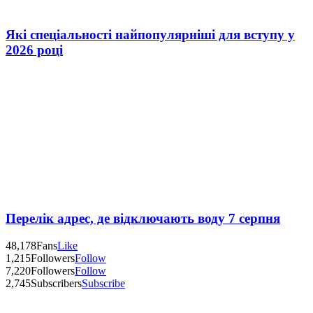
Які спеціальності найпопулярніші для вступу у
2026 році
Перелік адрес, де відключають воду 7 серпня
48,178
Fans
Like
1,215
Followers
Follow
7,220
Followers
Follow
2,745
Subscribers
Subscribe