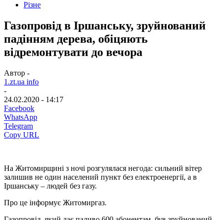
Різне
Газопровід в Іршанську, зруйнований
падінням дерева, обіцяють
відремонтувати до вечора
Автор -
1.zt.ua info
-
24.02.2020 - 14:17
Facebook
WhatsApp
Telegram
Copy URL
На Житомирщині з ночі розгулялася негода: сильний вітер
залишив не один населений пункт без електроенергії, а в
Іршанську – людей без газу.
Про це інформує Житомиргаз.
Газопровід, який дає паливо 600 абонентам, був зруйнований