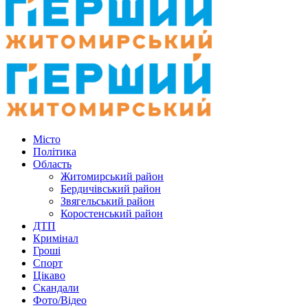
Місто
Політика
Область
Житомирський район
Бердичівський район
Звягельський район
Коростенський район
ДТП
Кримінал
Гроші
Спорт
Цікаво
Скандали
Фото/Відео