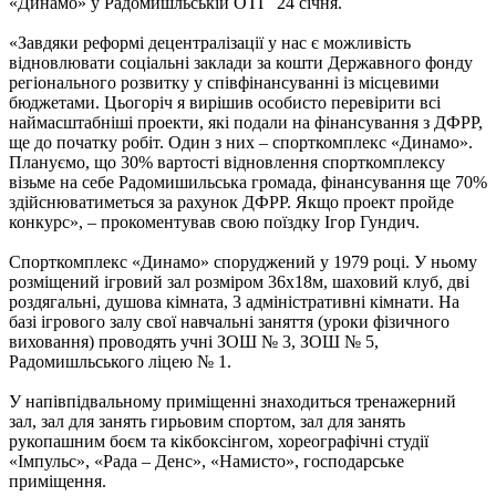
«Динамо» у Радомишльській ОТГ 24 січня.
«Завдяки реформі децентралізації у нас є можливість
відновлювати соціальні заклади за кошти Державного фонду
регіонального розвитку у співфінансуванні із місцевими
бюджетами. Цьогоріч я вирішив особисто перевірити всі
наймасштабніші проекти, які подали на фінансування з ДФРР,
ще до початку робіт. Один з них – спорткомплекс «Динамо».
Плануємо, що 30% вартості відновлення спорткомплексу
візьме на себе Радомишильська громада, фінансування ще 70%
здійснюватиметься за рахунок ДФРР. Якщо проект пройде
конкурс», – прокоментував свою поїздку Ігор Гундич.
Спорткомплекс «Динамо» споруджений у 1979 році. У ньому
розміщений ігровий зал розміром 36х18м, шаховий клуб, дві
роздягальні, душова кімната, 3 адміністративні кімнати. На
базі ігрового залу свої навчальні заняття (уроки фізичного
виховання) проводять учні ЗОШ № 3, ЗОШ № 5,
Радомишльського ліцею № 1.
У напівпідвальному приміщенні знаходиться тренажерний
зал, зал для занять гирьовим спортом, зал для занять
рукопашним боєм та кікбоксінгом, хореографічні студії
«Імпульс», «Рада – Денс», «Намисто», господарське
приміщення.