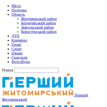
Місто
Політика
Область
Житомирський район
Бердичівський район
Звягельський район
Коростенський район
ДТП
Кримінал
Гроші
Спорт
Цікаво
Скандали
Фото/Відео
Пошук
Перший
Житомирський