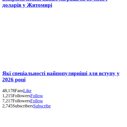
доларів у Житомирі
Які спеціальності найпопулярніші для вступу у
2026 році
48,178
Fans
Like
1,215
Followers
Follow
7,217
Followers
Follow
2,745
Subscribers
Subscribe