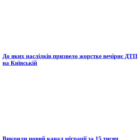
До яких наслідків призвело жорстке вечірнє ДТП
на Київській
Викрили новий канал міграції за 15 тисяч