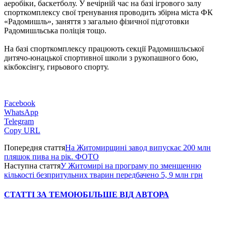
аеробіки, баскетболу. У вечірній час на базі ігрового залу
спорткомплексу свої тренування проводить збірна міста ФК
«Радомишль», заняття з загально фізичної підготовки
Радомишльська поліція тощо.
На базі спорткомплексу працюють секції Радомишльської
дитячо-юнацької спортивної школи з рукопашного бою,
кікбоксінгу, гирьового спорту.
Facebook
WhatsApp
Telegram
Copy URL
Попередня стаття
На Житомирщині завод випускає 200 млн
пляшок пива на рік. ФОТО
Наступна стаття
У Житомирі на програму по зменшенню
кількості безпритульних тварин передбачено 5, 9 млн грн
СТАТТІ ЗА ТЕМОЮ
БІЛЬШЕ ВІД АВТОРА