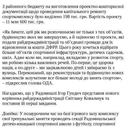
З районного бюджету на виготовлення проектно-кошторисної
документації щодо проведення капітального ремонту
спорткомплексу було виділено 198 тис. грн. Вартість проекту
– 11 млн 600 тис. грн.
«Як бачите, цей рік ми розпочинаємо не тільки з тих об’єктів,
будівництво яких ми завершуємо, а й оцінюємо ті проекти, які
подали райдержадміністрації та об’єднані громади для їх
відновлення за кошти ДФРР. Цього року хочеться відібрати
більше об’єктів спортивної інфраструктури, дитячих садочків,
шкіл. Адже коли ми, наприклад, вкладаємо у розвиток спорту,
ми робимо кілька важливих речей. По-перше, це здорова
нація, а по-друге – ми зацікавлюємо дітей і забираємо їх з
вулиць. Переконаний, що реконструкція та будівництво нових
комплексів залучатиме все більше молоді до занять спортом»,
– підкреслив голова ОДА.
Нагадаємо, що у Радомишлі Ігор Гундич представив нового
керівника райдержадміністрації Світлану Ковальчук та
поставив їй перші завдання.
Довідка:
У позаурочним час на базі ігрового залу комплексу
свої тренувальні заняття проводять секції Радомишльської
дитячо-юнацької спортивної школи з футболу, спортивної