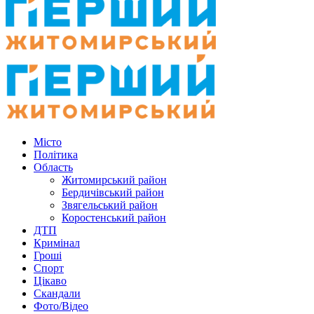
Місто
Політика
Область
Житомирський район
Бердичівський район
Звягельський район
Коростенський район
ДТП
Кримінал
Гроші
Спорт
Цікаво
Скандали
Фото/Відео