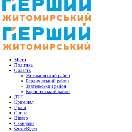
Місто
Політика
Область
Житомирський район
Бердичівський район
Звягельський район
Коростенський район
ДТП
Кримінал
Гроші
Спорт
Цікаво
Скандали
Фото/Відео