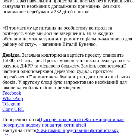
року і зараз навчальний процес здійснюється без внутрішнього
санвузла та необхідних допоміжних приміщень, без яких
неможливе перебування 232 дітей в школі.
«Я триматиму це питання на особистому контролі та
розберуся, чому він досі не завершений. Ні за жодних
обставин не можна зупиняти ремонт соціально-важливого для
району об’єкту», – запевнив Віталій Бунечко.
Довідка.
Загальна кошторисна вартість проекту становить
15000,571 тис. грн. Проєкт модернізації школи реалізується за
рахунок ДФРР та місцевого бюджету. Замість реконструкції
частини одноповерхової дерев’яної будівлі, проєктом
передбачено її демонтаж та будівництво двох нових шкільних
блоків. У другому блоці було запроєктовано необхідний для
школи харчоблок та інші приміщення.
Facebook
WhatsApp
Telegram
Copy URL
Попередня стаття
Цьогоріч поліцейські Житомирщини вже
повернули додому понад три сотні дітей
Наступна стаття
У Житомирі представили фотовиставку