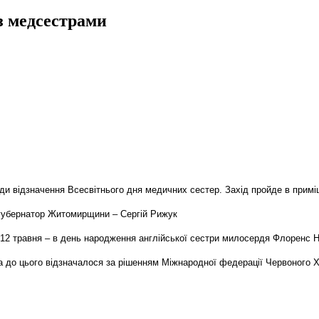
з медсестрами
годи відзначення Всесвітнього дня медичних сестер. Захід пройде в примі
й губернатор Житомирщини – Сергій Рижук
 12 травня – в день народження англійської сестри милосердя Флоренс 
а до цього відзначалося за рішенням Міжнародної федерації Червоного 