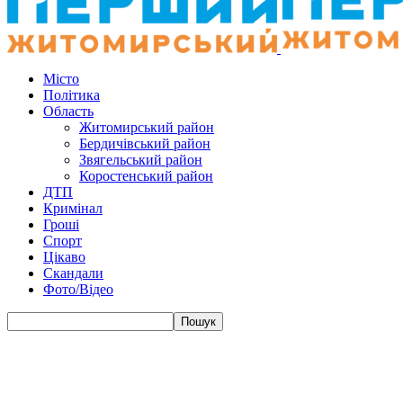
Місто
Політика
Область
Житомирський район
Бердичівський район
Звягельський район
Коростенський район
ДТП
Кримінал
Гроші
Спорт
Цікаво
Скандали
Фото/Відео