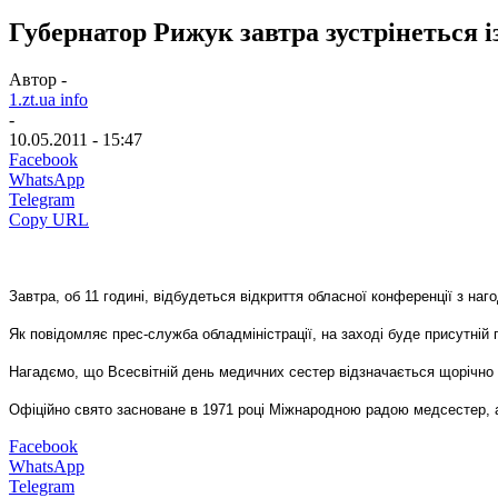
Губернатор Рижук завтра зустрінеться і
Автор -
1.zt.ua info
-
10.05.2011 - 15:47
Facebook
WhatsApp
Telegram
Copy URL
Завтра, об 11 годині, відбудеться відкриття обласної конференції з на
Як повідомляє прес-служба обладміністрації, на заході буде присутні
Нагадємо, що Всесвітній день медичних сестер відзначається щорічно
Офіційно свято засноване в 1971 році Міжнародною радою медсестер, 
Facebook
WhatsApp
Telegram