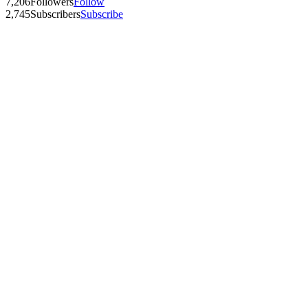
7,206
Followers
Follow
2,745
Subscribers
Subscribe