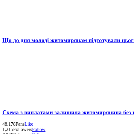
Що до дня молоді житомирянам підготували цьог
Схема з виплатами залишила житомирянина без 
48,178
Fans
Like
1,215
Followers
Follow