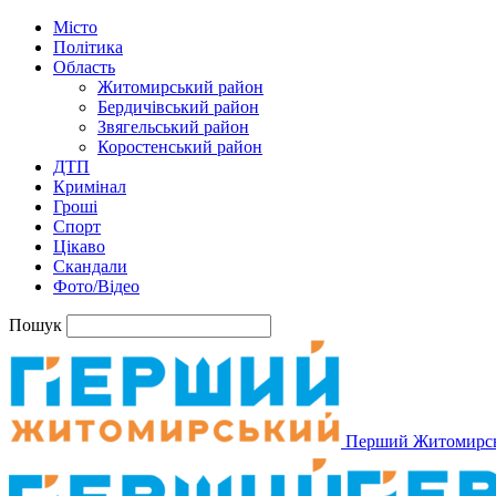
Місто
Політика
Область
Житомирський район
Бердичівський район
Звягельський район
Коростенський район
ДТП
Кримінал
Гроші
Спорт
Цікаво
Скандали
Фото/Відео
Пошук
Перший Житомирс