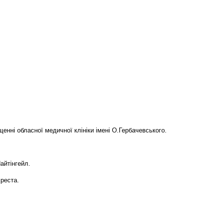
щенні обласної медичної клініки імені О.Гербачевського.
Найтінгейл.
Хреста.