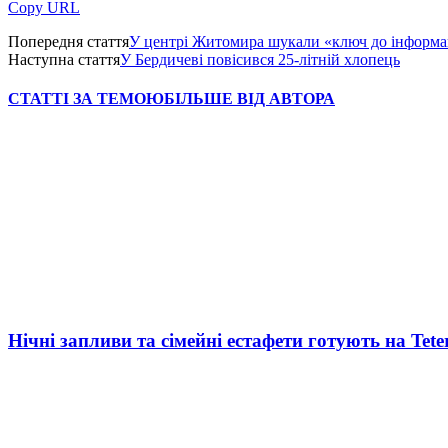
Copy URL
Попередня стаття
У центрі Житомира шукали «ключ до інформа
Наступна стаття
У Бердичеві повісився 25-літній хлопець
СТАТТІ ЗА ТЕМОЮ
БІЛЬШЕ ВІД АВТОРА
Нічні запливи та сімейні естафети готують на Tete