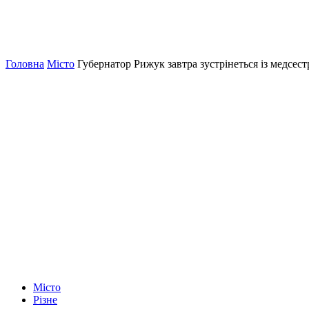
Головна
Місто
Губернатор Рижук завтра зустрінеться із медсес
Місто
Різне