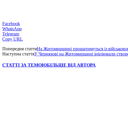
Facebook
WhatsApp
Telegram
Copy URL
Попередня стаття
На Житомирщині прощатимуться із військов
Наступна стаття
У Черняхові на Житомирщині ініціювали ство
СТАТТІ ЗА ТЕМОЮ
БІЛЬШЕ ВІД АВТОРА