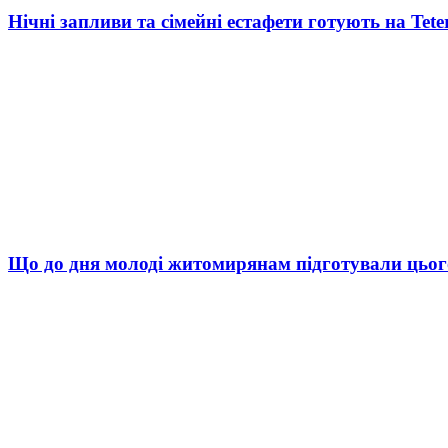
Нічні запливи та сімейні естафети готують на Tete
Що до дня молоді житомирянам підготували цьог