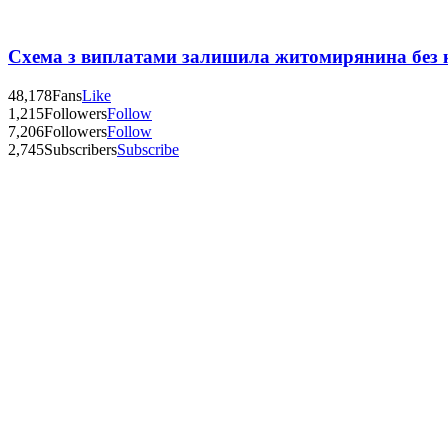
Схема з виплатами залишила житомирянина без 
48,178
Fans
Like
1,215
Followers
Follow
7,206
Followers
Follow
2,745
Subscribers
Subscribe