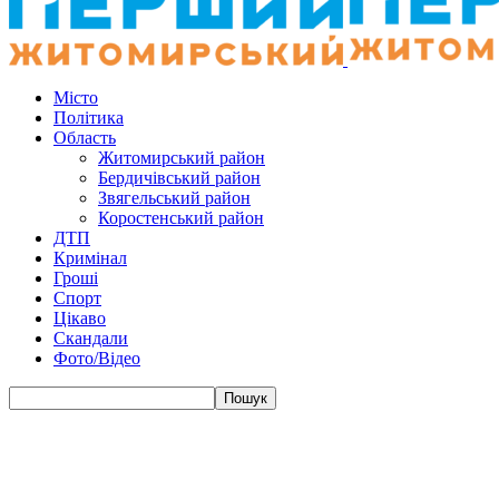
Місто
Політика
Область
Житомирський район
Бердичівський район
Звягельський район
Коростенський район
ДТП
Кримінал
Гроші
Спорт
Цікаво
Скандали
Фото/Відео