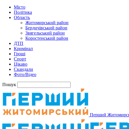
Місто
Політика
Область
Житомирський район
Бердичівський район
Звягельський район
Коростенський район
ДТП
Кримінал
Гроші
Спорт
Цікаво
Скандали
Фото/Відео
Пошук
Перший Житомирс