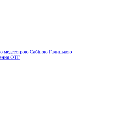
ою медсестрою Сабіною Галицькою
рення ОТГ