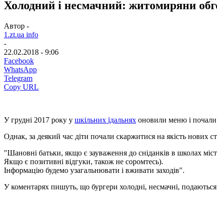
Холодний і несмачний: житомиряни обг
Автор -
1.zt.ua info
-
22.02.2018 - 9:06
Facebook
WhatsApp
Telegram
Copy URL
У грудні 2017 року у
шкільних їдальнях
оновили меню і почали 
Однак, за деякий час діти почали скаржитися на якість нових с
"Шановні батьки, якщо є зауваження до сніданків в школах міс
Якщо є позитивні відгуки, також не соромтесь).
Інформацію будемо узагальнювати і вживати заходів".
У коментарях пишуть, що бургери холодні, несмачні, подаються "з