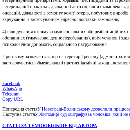
ветеринарними препаратами, кормами, пестицидами та агрохімік
ветеринарної практики, діяльності автозаправних комплексів, д
операцій, діяльності з ремонту комп’ютерів, побутових виробів 
харчування із застосуванням адресної доставки замовлень;
4) відвідування отримувачами соціальних або реабілітаційних п
обставинах (тимчасове, денне перебування), крім установ і закл
психологічної допомоги, соціального патрулювання.
При цьому зазначається, що на території регіону (адміністрати
застосовуватись обмежувальні протиепідемічні заходи, встанов
Facebook
WhatsApp
Telegram
Copy URL
Попередня стаття
У Новограді-Волинському дозволили працюва
Наступна стаття
У Житомирі суд оштрафував чоловіка, який не 
СТАТТІ ЗА ТЕМОЮ
БІЛЬШЕ ВІД АВТОРА