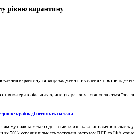
му рівню карантину
ановлення карантину та запровадження посилених протиепідемічн
істративно-територіальних одиницях регіону встановлюється "зел
ерпня: країну ділитимуть на зони
якому наявна хоча б одна з таких ознак: завантаженість ліжок у 
 як 50%; середня кількість тестувань методом ПЛР та ІФА стано