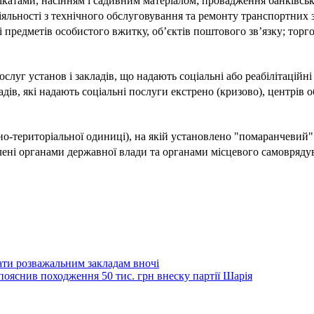
атами, насінням і садивним матеріалом; провадження банківської
іяльності з технічного обслуговування та ремонту транспортних 
і предметів особистого вжитку, об’єктів поштового зв’язку; торго
ослуг установ і закладів, що надають соціальні або реабілітацій
адів, які надають соціальні послуги екстрено (кризово), центрів 
вно-територіальної одиниці), на якій установлено "помаранчевий"
лені органами державної влади та органами місцевого самовряду
ти розважальним закладам вночі
пояснив походження 50 тис. грн внеску партії Шарія