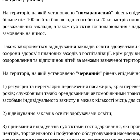
На території, на якій установлено "
помаранчевий
" рівень епід
більше ніж 100 осіб та більше однієї особи на 20 кв. метрів площ
розважальних закладів, а також суб’єктів господарювання з над
замовлень на винос.
Також забороняється відвідування закладів освіти здобувачами о
охорони здоров’я планових заходів з госпіталізації, крім ряду 
оздоровлення та відпочинок дітей за межами зазначеної територі
На території, на якій установлено "
червоний
" рівень епідеміч
1) регулярні та нерегулярні перевезення пасажирів, крім переве
років; службовими та/або орендованими автомобільними транспо
засобами індивідуального захисту в межах кількості місць для 
2) відвідування закладів освіти здобувачами освіти;
3) приймання відвідувачів суб’єктами господарювання, які прова
центрів, торговельного і побутового обслуговування населення