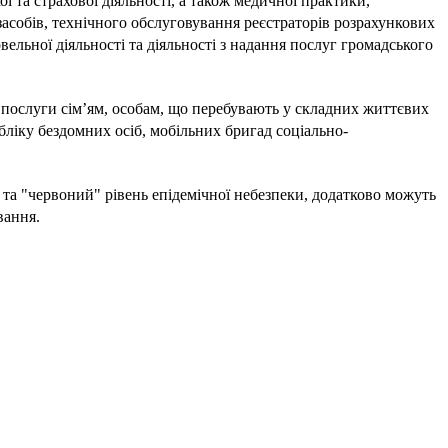
 та страхової діяльності, а також медичної практики,
засобів, технічного обслуговування реєстраторів розрахункових
вельної діяльності та діяльності з надання послуг громадського
ні послуги сім’ям, особам, що перебувають у складних життєвих
обліку бездомних осіб, мобільних бригад соціально-
 та "червоний" рівень епідемічної небезпеки, додатково можуть
вання.