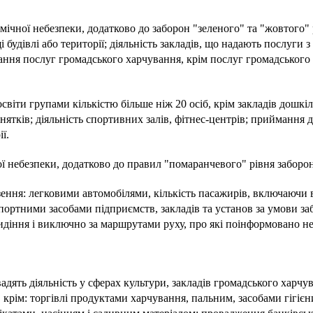
емічної небезпеки, додатково до заборон "зеленого" та "жовтого"
і будівлі або території; діяльність закладів, що надають послуги з
ання послуг громадського харчування, крім послуг громадського 
світи групами кількістю більше ніж 20 осіб, крім закладів дошкіл
винятків; діяльність спортивних залів, фітнес-центрів; приймання 
ї.
ної небезпеки, додатково до правил "помаранчевого" рівня заборо
зення: легковими автомобілями, кількість пасажирів, включаючи во
ртними засобами підприємств, закладів та установ за умови забе
сидіння і виключно за маршрутами руху, про які поінформовано не
дять діяльність у сферах культури, закладів громадського харчув
, крім: торгівлі продуктами харчування, пальним, засобами гігі