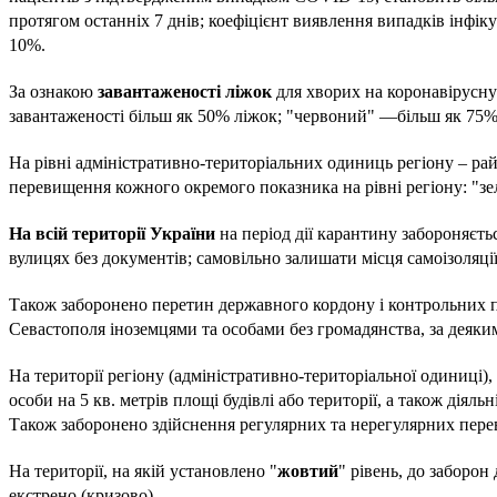
протягом останніх 7 днів; коефіцієнт виявлення випадків інф
10%.
За ознакою
завантаженості ліжок
для хворих на коронавірусну 
завантаженості більш як 50% ліжок; "червоний" —більш як 75%
На рівні адміністративно-територіальних одиниць регіону – ра
перевищення кожного окремого показника на рівні регіону: "з
На всій території України
на період дії карантину забороняєть
вулицях без документів; самовільно залишати місця самоізоляції,
Також заборонено перетин державного кордону і контрольних пу
Севастополя іноземцями та особами без громадянства, за деяки
На території регіону (адміністративно-територіальної одиниці),
особи на 5 кв. метрів площі будівлі або території, а також діяль
Також заборонено здійснення регулярних та нерегулярних перевез
На території, на якій установлено "
жовтий
" рівень, до заборон
екстрено (кризово).