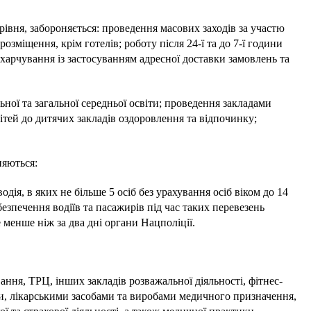
 рівня, забороняється: проведення масових заходів за участю
 розміщення, крім готелів; роботу після 24-ї та до 7-ї години
харчування із застосуванням адресної доставки замовлень та
ьної та загальної середньої освіти; проведення закладами
дітей до дитячих закладів оздоровлення та відпочинку;
няються:
дія, в яких не більше 5 осіб без урахування осіб віком до 14
зпечення водіїв та пасажирів під час таких перевезень
 менше ніж за два дні органи Нацполіції.
ання, ТРЦ, інших закладів розважальної діяльності, фітнес-
єни, лікарськими засобами та виробами медичного призначення,