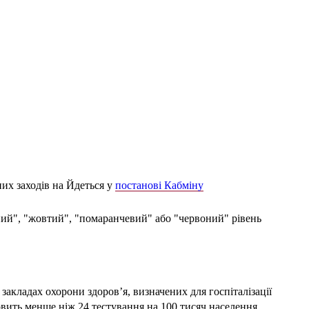
их заходів на Йдеться у
постанові Кабміну
ений", "жовтий", "помаранчевий" або "червоний" рівень
закладах охорони здоров’я, визначених для госпіталізації
вить менше ніж 24 тестування на 100 тисяч населення