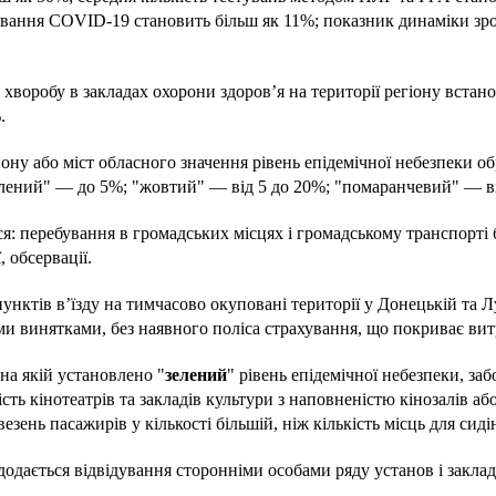
ікування COVID-19 становить більш як 11%; показник динаміки з
хворобу в закладах охорони здоров’я на території регіону встан
.
йону або міст обласного значення рівень епідемічної небезпеки 
елений" — до 5%; "жовтий" — від 5 до 20%; "помаранчевий" — в
ся: перебування в громадських місцях і громадському транспорті 
 обсервації.
нктів в’їзду на тимчасово окуповані території у Донецькій та Л
ми винятками, без наявного поліса страхування, що покриває вит
 на якій установлено "
зелений
" рівень епідемічної небезпеки, за
ність кінотеатрів та закладів культури з наповненістю кінозалів а
ень пасажирів у кількості більшій, ніж кількість місць для сиді
 додається відвідування сторонніми особами ряду установ і заклад