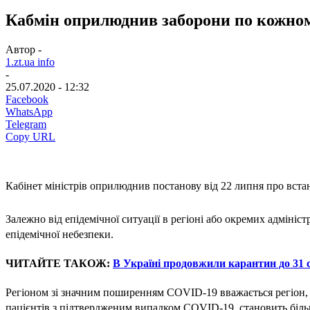
Кабмін оприлюднив заборони по кожно
Автор -
1.zt.ua info
-
25.07.2020 - 12:32
Facebook
WhatsApp
Telegram
Copy URL
Кабінет міністрів оприлюднив постанову від 22 липня про вст
Залежно від епідемічної ситуації в регіоні або окремих адмін
епідемічної небезпеки.
ЧИТАЙТЕ ТАКОЖ:
В Україні продовжили карантин до 31 с
Регіоном зі значним поширенням COVID-19 вважається регіон, в 
пацієнтів з підтвердженим випадком COVID-19, становить більш