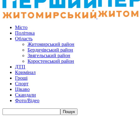
Місто
Політика
Область
Житомирський район
Бердичівський район
Звягельський район
Коростенський район
ДТП
Кримінал
Гроші
Спорт
Цікаво
Скандали
Фото/Відео