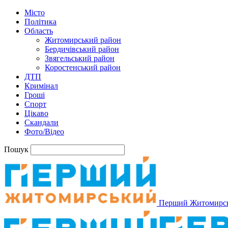
Місто
Політика
Область
Житомирський район
Бердичівський район
Звягельський район
Коростенський район
ДТП
Кримінал
Гроші
Спорт
Цікаво
Скандали
Фото/Відео
Пошук
Перший Житомирс