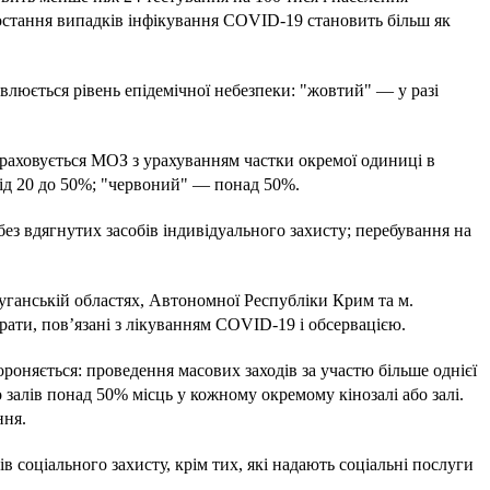
ростання випадків інфікування COVID-19 становить більш як
овлюється рівень епідемічної небезпеки: "жовтий" — у разі
обраховується МОЗ з урахуванням частки окремої одиниці в
ід 20 до 50%; "червоний" — понад 50%.
без вдягнутих засобів індивідуального захисту; перебування на
уганській областях, Автономної Республіки Крим та м.
рати, пов’язані з лікуванням COVID-19 і обсервацією.
бороняється: проведення масових заходів за участю більше однієї
бо залів понад 50% місць у кожному окремому кінозалі або залі.
ння.
ів соціального захисту, крім тих, які надають соціальні послуги