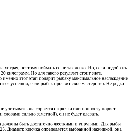
 хитрая, поэтому поймать ее не так легко. Но, если подобрать
20 килограмм. Но для такого результат стоит знать
но именно этот этап подарит рыбаку максимальное наслаждение
ься успешно, если рыбак проявит свое мастерство. Не редко
 не учитывать она сорвется с крючка или попросту порвет
 словами сильно заметной), он не будет клевать.
ща должны быть достаточно жесткими и упругими. Для рыбы
0,25. Диаметр крючка определяется выбранной наживкой, она