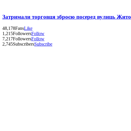
Затримали торговця зброєю посеред вулиць Жит
48,178
Fans
Like
1,215
Followers
Follow
7,217
Followers
Follow
2,745
Subscribers
Subscribe