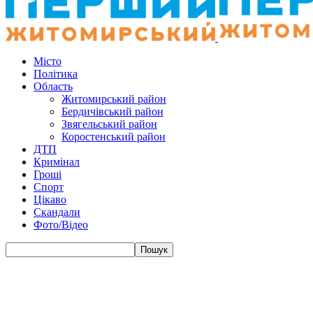
Місто
Політика
Область
Житомирський район
Бердичівський район
Звягельський район
Коростенський район
ДТП
Кримінал
Гроші
Спорт
Цікаво
Скандали
Фото/Відео