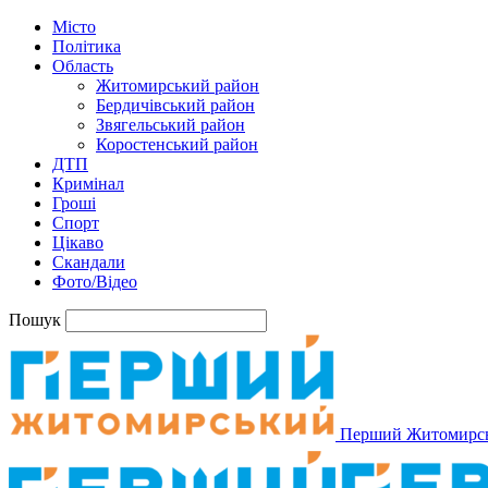
Місто
Політика
Область
Житомирський район
Бердичівський район
Звягельський район
Коростенський район
ДТП
Кримінал
Гроші
Спорт
Цікаво
Скандали
Фото/Відео
Пошук
Перший Житомирс