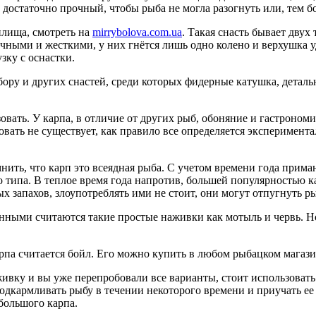
достаточно прочный, чтобы рыба не могла разогнуть или, тем бол
лища, смотреть на
mirrybolova.com.ua
. Такая снасть бывает двух
чными и жесткими, у них гнётся лишь одно колено и верхушка у
узку с оснастки.
бору и других снастей, среди которых фидерные катушка, детал
овать. У карпа, в отличие от других рыб, обоняние и гастроно
овать не существует, как правило все определяется эксперимент
нить, что карп это всеядная рыба. С учетом времени года прима
типа. В теплое время года напротив, большей популярностью ка
 запахов, злоупотреблять ими не стоит, они могут отпугнуть ры
ными считаются такие простые наживки как мотыль и червь. Но,
па считается бойл. Его можно купить в любом рыбацком магазин
живку и вы уже перепробовали все варианты, стоит использоват
дкармливать рыбу в течении некоторого времени и приучать ее к
большого карпа.