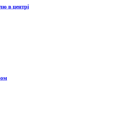
лю в центрі
ном