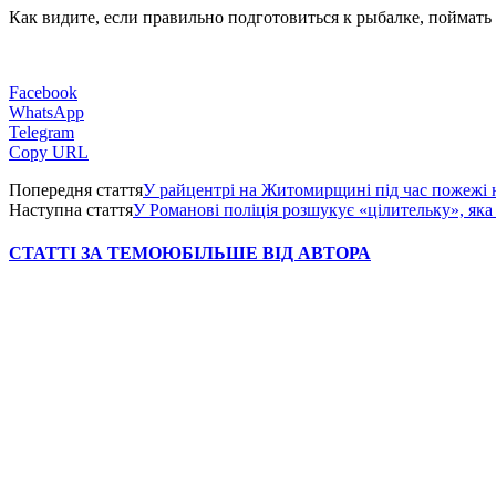
Как видите, если правильно подготовиться к рыбалке, поймать
Facebook
WhatsApp
Telegram
Copy URL
Попередня стаття
У райцентрі на Житомирщині під час пожежі н
Наступна стаття
У Романові поліція розшукує «цілительку», яка
СТАТТІ ЗА ТЕМОЮ
БІЛЬШЕ ВІД АВТОРА