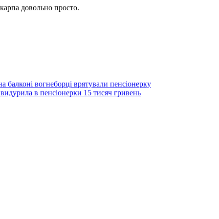
 карпа довольно просто.
а балконі вогнеборці врятували пенсіонерку
 видурила в пенсіонерки 15 тисяч гривень