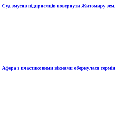
Суд змусив підприємців повернути Житомиру зем
Афера з пластиковими вікнами обернулася термі