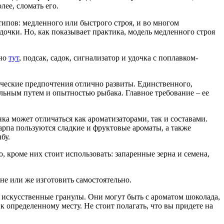
ее, сломать его.
 типов: медленного или быстрого строя, и во многом
дочки. Но, как показывает практика, модель медленного строя
ьно
тут
, подсак, садок, сигнализатор и удочка с поплавком-
мические предпочтения отлично развиты. Единственного,
альным путем и опытностью рыбака. Главное требование – ее
нка может отличаться как ароматизаторами, так и составами.
рпа пользуются сладкие и фруктовые ароматы, а также
бу.
 кроме них стоит использовать: запаренные зерна и семена,
е или же изготовить самостоятельно.
ь искусственные гранулы. Они могут быть с ароматом шоколада,
 определенному месту. Не стоит полагать, что вы придете на