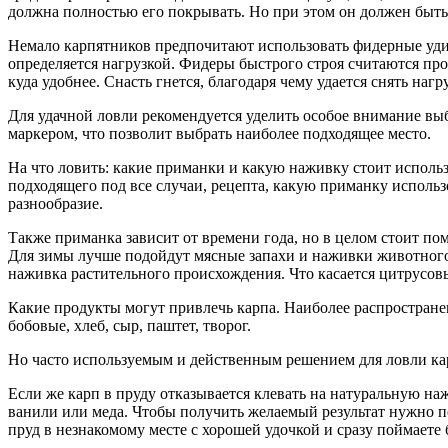
должна полностью его покрывать. Но при этом он должен быть 
Немало карпятников предпочитают использовать фидерные уди
определяется нагрузкой. Фидеры быстрого строя считаются про
куда удобнее. Снасть гнется, благодаря чему удается снять нагр
Для удачной ловли рекомендуется уделить особое внимание вы
маркером, что позволит выбрать наиболее подходящее место.
На что ловить: какие приманки и какую наживку стоит использ
подходящего под все случаи, рецепта, какую приманку использ
разнообразие.
Также приманка зависит от времени года, но в целом стоит пом
Для зимы лучше подойдут мясные запахи и наживки животного 
наживка растительного происхождения. Что касается цитрусовых
Какие продукты могут привлечь карпа. Наиболее распространен
бобовые, хлеб, сыр, паштет, творог.
Но часто используемым и действенным решением для ловли кар
Если же карп в пруду отказывается клевать на натуральную на
ванили или меда. Чтобы получить желаемый результат нужно по
пруд в незнакомому месте с хорошей удочкой и сразу поймаете 