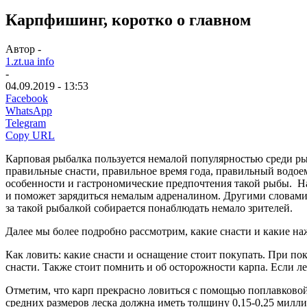
Карпфишинг, коротко о главном
Автор -
1.zt.ua info
-
04.09.2019 - 13:53
Facebook
WhatsApp
Telegram
Copy URL
Карповая рыбалка пользуется немалой популярностью среди рыб
правильные снасти, правильное время года, правильный водоем 
особенности и гастрономические предпочтения такой рыбы.
На
и поможет зарядиться немалым адреналином. Другими словами 
за такой рыбалкой собирается понаблюдать немало зрителей.
Далее мы более подробно рассмотрим, какие снасти и какие на
Как ловить: какие снасти и оснащение стоит покупать. При пок
снасти. Также стоит помнить и об осторожности карпа. Если ле
Отметим, что карп прекрасно ловиться с помощью поплавково
средних размеров леска должна иметь толщину 0,15-0,25 милли