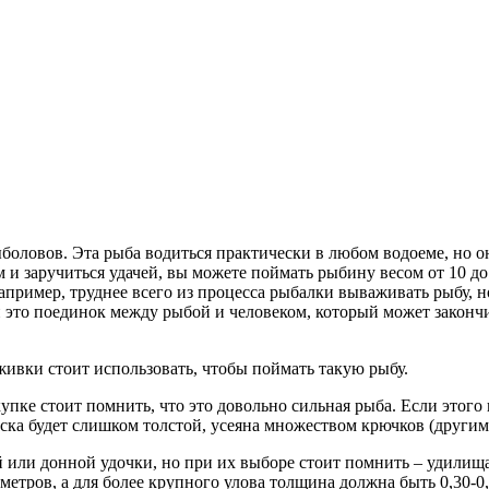
оловов. Эта рыба водиться практически в любом водоеме, но она
и заручиться удачей, вы можете поймать рыбину весом от 10 до 
пример, труднее всего из процесса рыбалки вываживать рыбу, 
это поединок между рыбой и человеком, который может закончит
живки стоит использовать, чтобы поймать такую рыбу.
упке стоит помнить, что это довольно сильная рыба. Если этого
ска будет слишком толстой, усеяна множеством крючков (другими
й или донной удочки, но при их выборе стоит помнить – удили
метров, а для более крупного улова толщина должна быть 0,30-