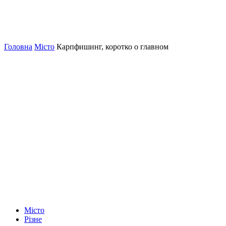
Головна
Місто
Карпфишинг, коротко о главном
Місто
Різне