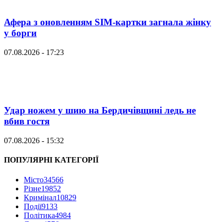
Афера з оновленням SIM-картки загнала жінку
у борги
07.08.2026 - 17:23
Удар ножем у шию на Бердичівщині ледь не
вбив гостя
07.08.2026 - 15:32
ПОПУЛЯРНІ КАТЕГОРІЇ
Місто
34566
Різне
19852
Кримінал
10829
Події
9133
Політика
4984