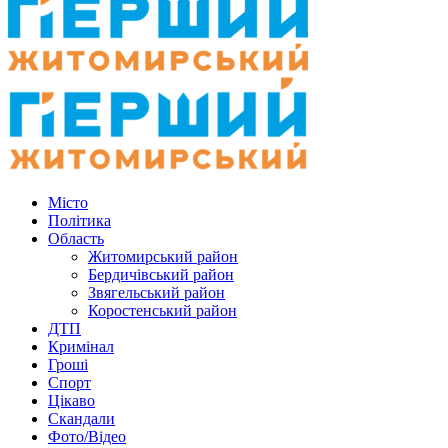
Місто
Політика
Область
Житомирський район
Бердичівський район
Звягельський район
Коростенський район
ДТП
Кримінал
Гроші
Спорт
Цікаво
Скандали
Фото/Відео