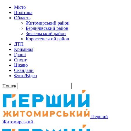
Місто
Політика
Область
Житомирський район
Бердичівський район
Звягельський район
Коростенський район
ДТП
Кримінал
Гроші
Спорт
Цікаво
Скандали
Фото/Відео
Пошук
Перший
Житомирський