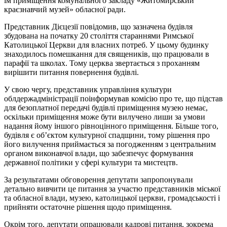
їм приміщення комунального закладу «Житомирський
краєзнавчий музей» обласної ради.
Представник Дієцезії повідомив, що зазначена будівля
збудована на початку 20 століття стараннями Римської
Католицької Церкви для власних потреб. У цьому будинку
знаходилось помешкання для священиків, що працювали в
парафії та школах. Тому церква звертається з проханням
вирішити питання повернення будівлі.
У свою чергу, представник управління культури
облдержадміністрації поінформував комісію про те, що підстав
для безоплатної передачі будівлі приміщення музею немає,
оскільки приміщення може бути вилучено лиши за умови
надання йому іншого рівноцінного приміщення. Більше того,
будівля є об’єктом культурної спадщини, тому рішення про
його вилучення приймається за погодженням з центральним
органом виконавчої влади, що забезпечує формування
державної політики у сфері культури та мистецтв.
За результатами обговорення депутати запропонували
детально вивчити це питання за участю представників міської
та обласної влади, музею, католицької церкви, громадськості і
прийняти остаточне рішення щодо приміщення.
Окрім того, депутати опрацювали кадрові питання, зокрема