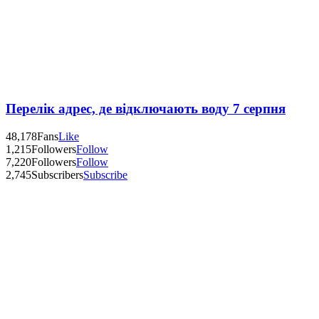
Перелік адрес, де відключають воду 7 серпня
48,178
Fans
Like
1,215
Followers
Follow
7,220
Followers
Follow
2,745
Subscribers
Subscribe