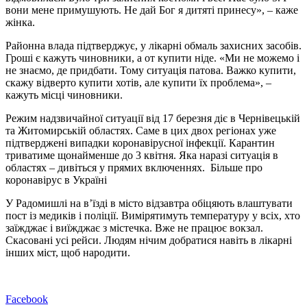
вони мене примушують. Не дай Бог я дитяті принесу», – каже
жінка.
Районна влада підтверджує, у лікарні обмаль захисних засобів.
Гроші є кажуть чиновники, а от купити ніде. «Ми не можемо і
не знаємо, де придбати. Тому ситуація патова. Важко купити,
скажу відверто купити хотів, але купити їх проблема», –
кажуть місці чиновники.
Режим надзвичайної ситуації від 17 березня діє в Чернівецькій
та Житомирській областях. Саме в цих двох регіонах уже
підтверджені випадки коронавірусної інфекції. Карантин
триватиме щонайменше до 3 квітня. Яка наразі ситуація в
областях – дивіться у прямих включеннях. Більше про
коронавірус в Україні
У Радомишлі на в’їзді в місто відзавтра обіцяють влаштувати
пост із медиків і поліції. Вимірятимуть температуру у всіх, хто
заїжджає і виїжджає з містечка. Вже не працює вокзал.
Скасовані усі рейси. Людям нічим добратися навіть в лікарні
інших міст, щоб народити.
Facebook