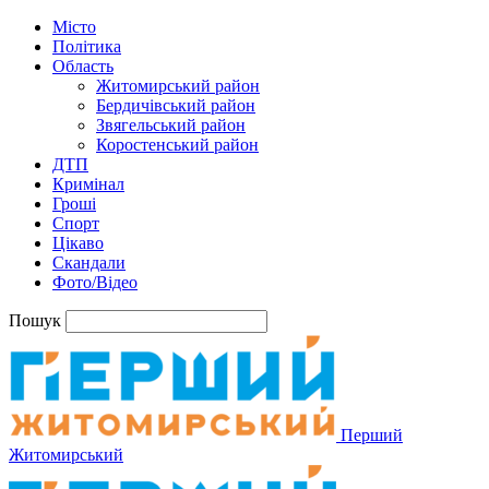
Місто
Політика
Область
Житомирський район
Бердичівський район
Звягельський район
Коростенський район
ДТП
Кримінал
Гроші
Спорт
Цікаво
Скандали
Фото/Відео
Пошук
Перший
Житомирський