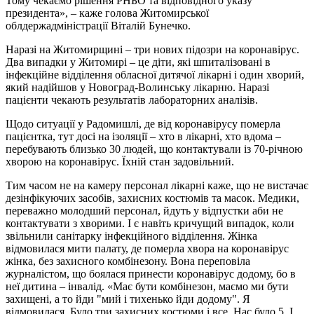
Тому чекаємо рішення РНБО та відповідного указу
президента», – каже голова Житомирської
облдержадміністрації Віталій Бунечко.
Наразі на Житомирщині – три нових підозри на коронавірус.
Два випадки у Житомирі – це діти, які шпиталізовані в
інфекційне відділення обласної дитячої лікарні і один хворий,
який надійшов у Новоград-Волинську лікарню. Наразі
пацієнти чекають результатів лабораторних аналізів.
Щодо ситуації у Радомишлі, де від коронавірусу померла
пацієнтка, тут досі на ізоляції – хто в лікарні, хто вдома –
перебувають близько 30 людей, що контактували із 70-річною
хворою на коронавірус. Їхній стан задовільний.
Тим часом не на камеру персонал лікарні каже, що не вистачає
дезінфікуючих засобів, захисних костюмів та масок. Медики,
переважно молодший персонал, йдуть у відпустки аби не
контактувати з хворими. І є навіть кричущий випадок, коли
звільнили санітарку інфекційного відділення. Жінка
відмовилася мити палату, де померла хвора на коронавірус
жінка, без захисного комбінезону. Вона переповіла
журналістом, що боялася принести коронавірус додому, бо в
неї дитина – інвалід. «Має бути комбінезон, маємо ми бути
захищені, а то йди "мий і тихенько йди додому". Я
відмовилася. Було три захисних костюми і все. Нас було 5. І