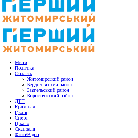
Місто
Політика
Область
Житомирський район
Бердичівський район
Звягельський район
Коростенський район
ДТП
Кримінал
Гроші
Спорт
Цікаво
Скандали
Фото/Відео