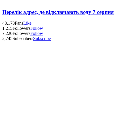
Перелік адрес, де відключають воду 7 серпня
48,178
Fans
Like
1,215
Followers
Follow
7,220
Followers
Follow
2,745
Subscribers
Subscribe