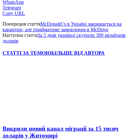
WhatsApp
Telegram
Copy URL
Попередня стаття
McDonald\’s в Україні закривається на
карантин, але прийматиме замовлення в McDrive
Наступна стаття
За 5 днів українці скупили 300 мільйонів
доларів
СТАТТІ ЗА ТЕМОЮ
БІЛЬШЕ ВІД АВТОРА
Викрили новий канал міграції за 15 тисяч
доларів у Житомирі