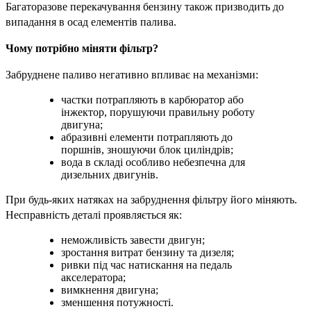
Багаторазове перекачування бензину також призводить до 
випадання в осад елементів палива.
Чому потрібно міняти фільтр?
Забруднене паливо негативно впливає на механізми:
частки потрапляють в карбюратор або 
інжектор, порушуючи правильну роботу 
двигуна;
абразивні елементи потрапляють до 
поршнів, зношуючи блок циліндрів;
вода в складі особливо небезпечна для 
дизельних двигунів.
При будь-яких натяках на забруднення фільтру його міняють. 
Несправність деталі проявляється як:
неможливість завести двигун;
зростання витрат бензину та дизеля;
ривки під час натискання на педаль 
акселератора;
вимкнення двигуна;
зменшення потужності.