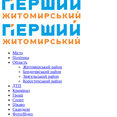
Місто
Політика
Область
Житомирський район
Бердичівський район
Звягельський район
Коростенський район
ДТП
Кримінал
Гроші
Спорт
Цікаво
Скандали
Фото/Відео