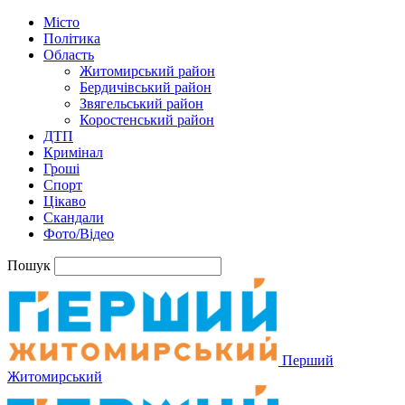
Місто
Політика
Область
Житомирський район
Бердичівський район
Звягельський район
Коростенський район
ДТП
Кримінал
Гроші
Спорт
Цікаво
Скандали
Фото/Відео
Пошук
Перший
Житомирський