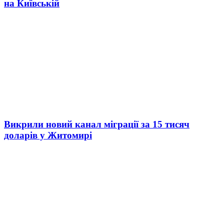
на Київській
Викрили новий канал міграції за 15 тисяч
доларів у Житомирі