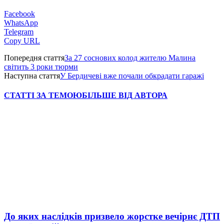
Facebook
WhatsApp
Telegram
Copy URL
Попередня стаття
За 27 соснових колод жителю Малина
світить 3 роки тюрми
Наступна стаття
У Бердичеві вже почали обкрадати гаражі
СТАТТІ ЗА ТЕМОЮ
БІЛЬШЕ ВІД АВТОРА
До яких наслідків призвело жорстке вечірнє ДТП