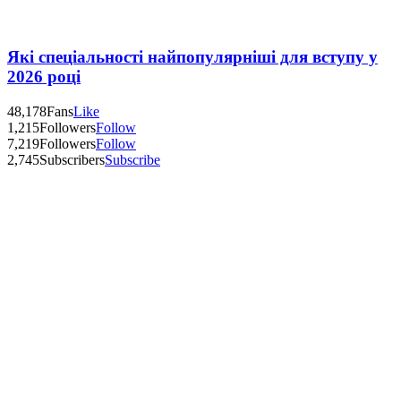
Які спеціальності найпопулярніші для вступу у
2026 році
48,178
Fans
Like
1,215
Followers
Follow
7,219
Followers
Follow
2,745
Subscribers
Subscribe