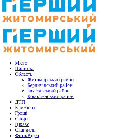
Місто
Політика
Область
Житомирський район
Бердичівський район
Звягельський район
Коростенський район
ДТП
Кримінал
Гроші
Спорт
Цікаво
Скандали
Фото/Відео