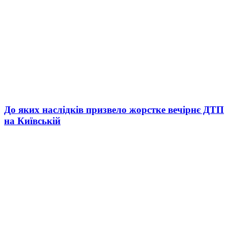
До яких наслідків призвело жорстке вечірнє ДТП
на Київській