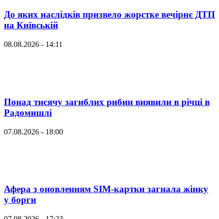
До яких наслідків призвело жорстке вечірнє ДТП
на Київській
08.08.2026 - 14:11
Понад тисячу загиблих рибин виявили в річці в
Радомишлі
07.08.2026 - 18:00
Афера з оновленням SIM-картки загнала жінку
у борги
07.08.2026 - 17:23