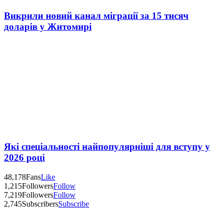
Викрили новий канал міграції за 15 тисяч
доларів у Житомирі
Які спеціальності найпопулярніші для вступу у
2026 році
48,178
Fans
Like
1,215
Followers
Follow
7,219
Followers
Follow
2,745
Subscribers
Subscribe