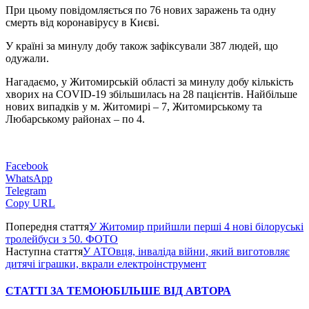
При цьому повідомляється по 76 нових заражень та одну
смерть від коронавірусу в Києві.
У країні за минулу добу також зафіксували 387 людей, що
одужали.
Нагадаємо, у Житомирській області за минулу добу кількість
хворих на COVID-19 збільшилась на 28 пацієнтів. Найбільше
нових випадків у м. Житомирі – 7, Житомирському та
Любарському районах – по 4.
Facebook
WhatsApp
Telegram
Copy URL
Попередня стаття
У Житомир прийшли перші 4 нові білоруські
тролейбуси з 50. ФОТО
Наступна стаття
У АТОвця, інваліда війни, який виготовляє
дитячі іграшки, вкрали електроінструмент
СТАТТІ ЗА ТЕМОЮ
БІЛЬШЕ ВІД АВТОРА