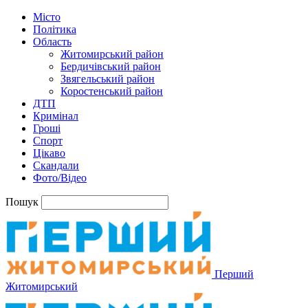
Місто
Політика
Область
Житомирський район
Бердичівський район
Звягельський район
Коростенський район
ДТП
Кримінал
Гроші
Спорт
Цікаво
Скандали
Фото/Відео
Пошук
Перший
Житомирський