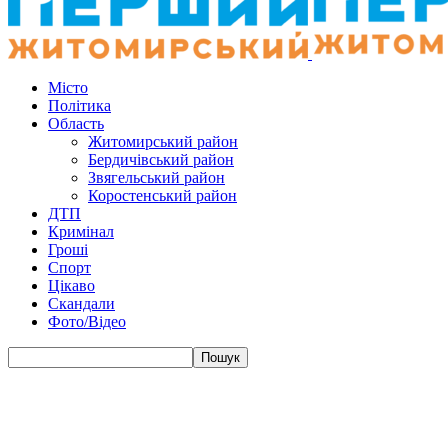
Місто
Політика
Область
Житомирський район
Бердичівський район
Звягельський район
Коростенський район
ДТП
Кримінал
Гроші
Спорт
Цікаво
Скандали
Фото/Відео