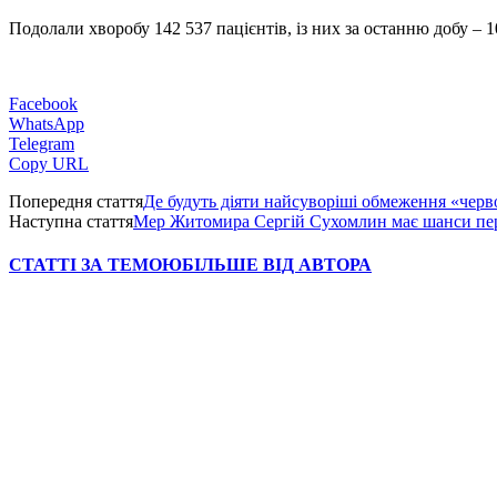
Подолали хворобу 142 537 пацієнтів, із них за останню добу – 
Facebook
WhatsApp
Telegram
Copy URL
Попередня стаття
Де будуть діяти найсуворіші обмеження «чер
Наступна стаття
Мер Житомира Сергій Сухомлин має шанси пер
СТАТТІ ЗА ТЕМОЮ
БІЛЬШЕ ВІД АВТОРА