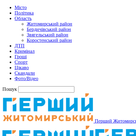
Місто
Політика
Область
Житомирський район
Бердичівський район
Звягельський район
Коростенський район
ДТП
Кримінал
Гроші
Спорт
Цікаво
Скандали
Фото/Відео
Пошук
Перший Житомирс