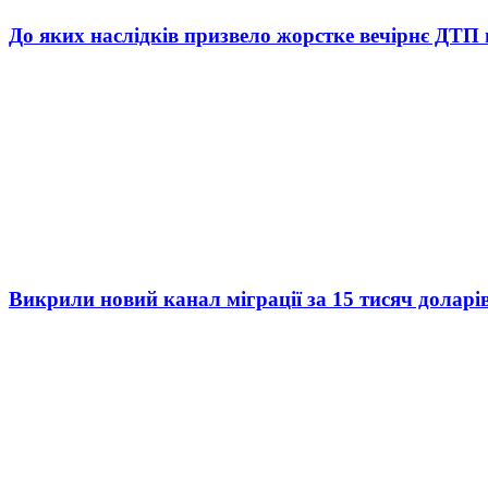
До яких наслідків призвело жорстке вечірнє ДТП 
Викрили новий канал міграції за 15 тисяч доларі