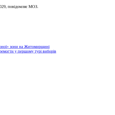
1029, повідомляє МОЗ.
воної» зони на Житомирщині
емогти у першому турі виборів