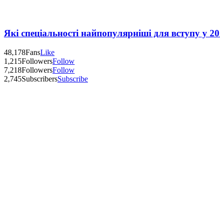
Які спеціальності найпопулярніші для вступу у 20
48,178
Fans
Like
1,215
Followers
Follow
7,218
Followers
Follow
2,745
Subscribers
Subscribe