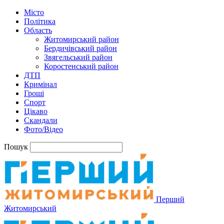
Місто
Політика
Область
Житомирський район
Бердичівський район
Звягельський район
Коростенський район
ДТП
Кримінал
Гроші
Спорт
Цікаво
Скандали
Фото/Відео
Пошук
Перший
Житомирський