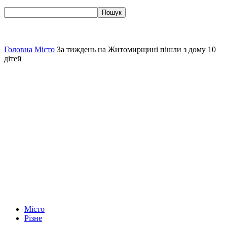
Головна
Місто
За тиждень на Житомирщині пішли з дому 10
дітей
Місто
Різне