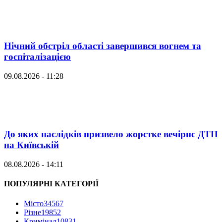
Нічний обстріл області завершився вогнем та
госпіталізацією
09.08.2026 - 11:28
До яких наслідків призвело жорстке вечірнє ДТП
на Київській
08.08.2026 - 14:11
ПОПУЛЯРНІ КАТЕГОРІЇ
Місто
34567
Різне
19852
Кримінал
10831