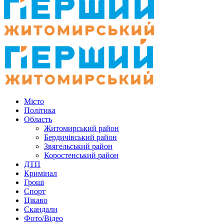
Місто
Політика
Область
Житомирський район
Бердичівський район
Звягельський район
Коростенський район
ДТП
Кримінал
Гроші
Спорт
Цікаво
Скандали
Фото/Відео