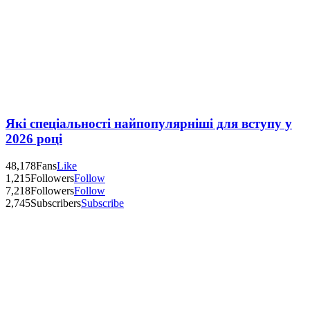
Які спеціальності найпопулярніші для вступу у
2026 році
48,178
Fans
Like
1,215
Followers
Follow
7,218
Followers
Follow
2,745
Subscribers
Subscribe