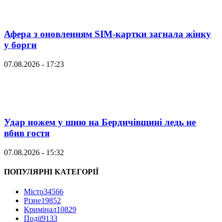
Афера з оновленням SIM-картки загнала жінку
у борги
07.08.2026 - 17:23
Удар ножем у шию на Бердичівщині ледь не
вбив гостя
07.08.2026 - 15:32
ПОПУЛЯРНІ КАТЕГОРІЇ
Місто
34566
Різне
19852
Кримінал
10829
Події
9133