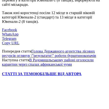
перемогу в категорії Ювенали-1 (6 танців), інформують на
сайті міськради.
Також юні коростенці посіли 12 місце в старшій віковій
категорії Ювенали-2 (стандарт) та 13 місце в категорії
Ювенали-2 (8 танців).
Facebook
WhatsApp
Telegram
Copy URL
Попередня стаття
Голова Державного агентства лісових
ресурсів оглянув \”результати\” роботи бурштинокопачів
Наступна стаття
В Радомишльському районі оголосили
карантин через спалах африканської чуми
СТАТТІ ЗА ТЕМОЮ
БІЛЬШЕ ВІД АВТОРА