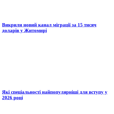
Викрили новий канал міграції за 15 тисяч
доларів у Житомирі
Які спеціальності найпопулярніші для вступу у
2026 році