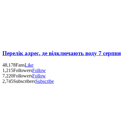
Перелік адрес, де відключають воду 7 серпня
48,178
Fans
Like
1,215
Followers
Follow
7,220
Followers
Follow
2,745
Subscribers
Subscribe