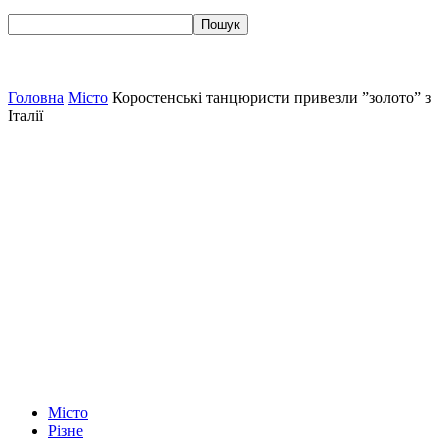
Головна
Місто
Коростенські танцюристи привезли ”золото” з
Італії
Місто
Різне