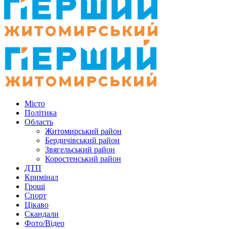
Місто
Політика
Область
Житомирський район
Бердичівський район
Звягельський район
Коростенський район
ДТП
Кримінал
Гроші
Спорт
Цікаво
Скандали
Фото/Відео