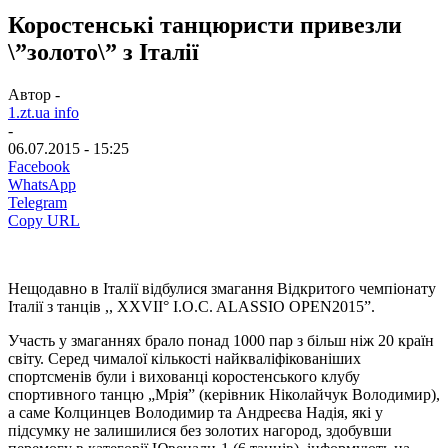
Коростенські танцюристи привезли
\”золото\” з Італії
Автор -
1.zt.ua info
-
06.07.2015 - 15:25
Facebook
WhatsApp
Telegram
Copy URL
Нещодавно в Італії відбулися змагання Відкритого чемпіонату
Італії з танців ,, XXVII° I.O.C. ALASSIO OPEN2015”.
Участь у змаганнях брало понад 1000 пар з більш ніж 20 країн
світу. Серед чималої кількості найкваліфікованіших
спортсменів були і вихованці коростенського клубу
спортивного танцю „Мрія” (керівник Ніколайчук Володимир),
а саме Колцинцев Володимир та Андреєва Надія, які у
підсумку не залишилися без золотих нагород, здобувши