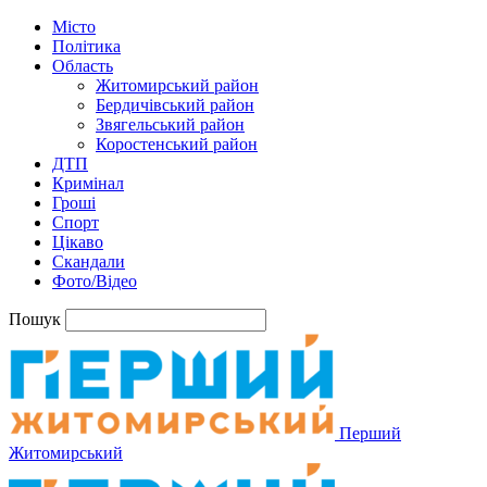
Місто
Політика
Область
Житомирський район
Бердичівський район
Звягельський район
Коростенський район
ДТП
Кримінал
Гроші
Спорт
Цікаво
Скандали
Фото/Відео
Пошук
Перший
Житомирський