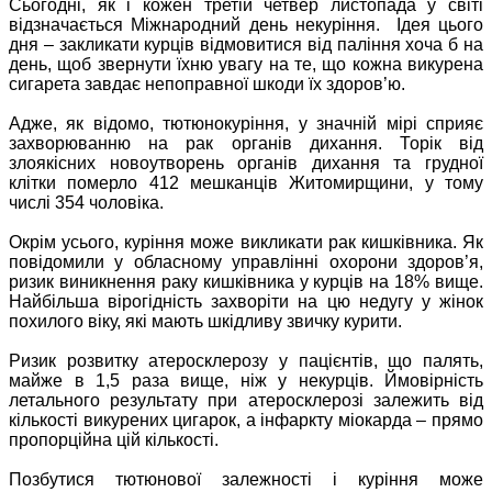
Сьогодні, як і кожен третій четвер листопада у світі
відзначається Міжнародний день некуріння. Ідея цього
дня – закликати курців відмовитися від паління хоча б на
день, щоб звернути їхню увагу на те, що кожна викурена
сигарета завдає непоправної шкоди їх здоров’ю.
Адже, як відомо, тютюнокуріння, у значній мірі сприяє
захворюванню на рак органів дихання. Торік від
злоякісних новоутворень органів дихання та грудної
клітки померло 412 мешканців Житомирщини, у тому
числі 354 чоловіка.
Окрім усього, куріння може викликати рак кишківника. Як
повідомили у обласному управлінні охорони здоров’я,
ризик виникнення раку кишківника у курців на 18% вище.
Найбільша вірогідність захворіти на цю недугу у жінок
похилого віку, які мають шкідливу звичку курити.
Ризик розвитку атеросклерозу у пацієнтів, що палять,
майже в 1,5 раза вище, ніж у некурців. Ймовірність
летального результату при атеросклерозі залежить від
кількості викурених цигарок, а інфаркту міокарда – прямо
пропорційна цій кількості.
Позбутися тютюнової залежності і куріння може