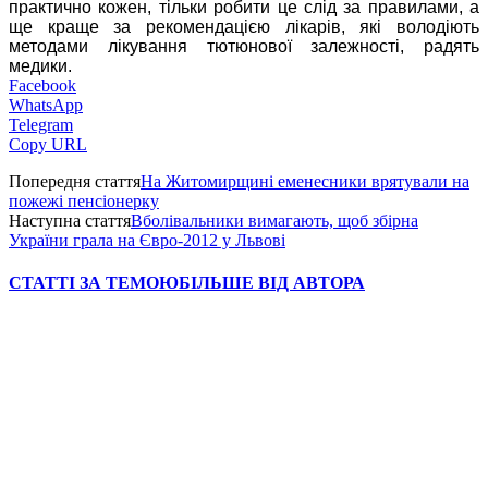
практично кожен, тільки робити це слід за правилами, а
ще краще за рекомендацією лікарів, які володіють
методами лікування тютюнової залежності, радять
медики.
Facebook
WhatsApp
Telegram
Copy URL
Попередня стаття
На Житомирщині еменесники врятували на
пожежі пенсіонерку
Наступна стаття
Вболівальники вимагають, щоб збірна
України грала на Євро-2012 у Львові
СТАТТІ ЗА ТЕМОЮ
БІЛЬШЕ ВІД АВТОРА