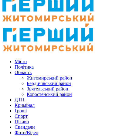
Місто
Політика
Область
Житомирський район
Бердичівський район
Звягельський район
Коростенський район
ДТП
Кримінал
Гроші
Спорт
Цікаво
Скандали
Фото/Відео