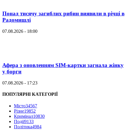
Понад тисячу загиблих рибин виявили в річці в
Радомишлі
07.08.2026 - 18:00
Афера з оновленням SIM-картки загнала жінку
у борги
07.08.2026 - 17:23
ПОПУЛЯРНІ КАТЕГОРІЇ
Місто
34567
Різне
19852
Кримінал
10830
Події
9133
Політика
4984