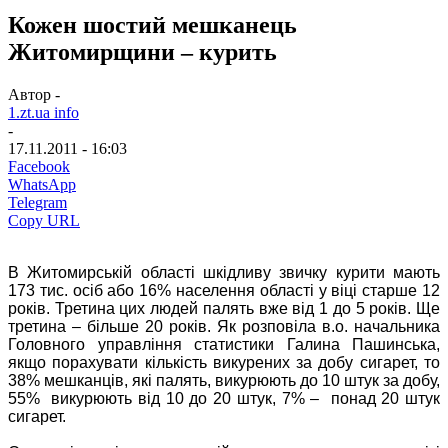
Кожен шостий мешканець
Житомирщини – курить
Автор -
1.zt.ua info
-
17.11.2011 - 16:03
Facebook
WhatsApp
Telegram
Copy URL
В Житомирській області шкідливу звичку курити мають
173 тис. осіб або 16% населення області у віці старше 12
років. Третина цих людей палять вже від 1 до 5 років. Ще
третина – більше 20 років. Як розповіла в.о. начальника
Головного управління статистики Галина Пашинська,
якщо порахувати кількість викурених за добу сигарет, то
38% мешканців, які палять, викурюють до 10 штук за добу,
55% викурюють від 10 до 20 штук, 7% – понад 20 штук
сигарет.