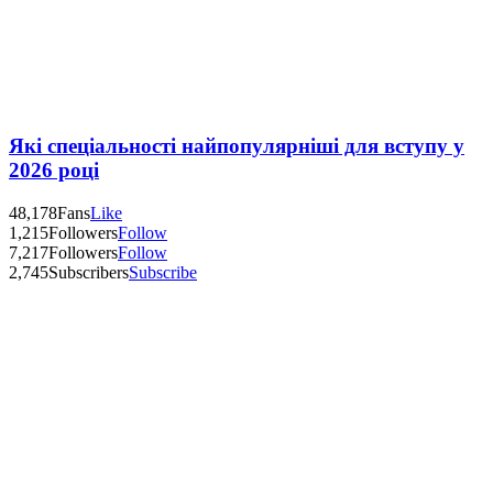
Які спеціальності найпопулярніші для вступу у
2026 році
48,178
Fans
Like
1,215
Followers
Follow
7,217
Followers
Follow
2,745
Subscribers
Subscribe