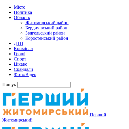
Місто
Політика
Область
Житомирський район
Бердичівський район
Звягельський район
Коростенський район
ДТП
Кримінал
Гроші
Спорт
Цікаво
Скандали
Фото/Відео
Пошук
Перший
Житомирський