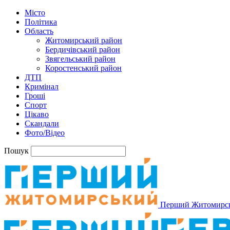
Місто
Політика
Область
Житомирський район
Бердичівський район
Звягельський район
Коростенський район
ДТП
Кримінал
Гроші
Спорт
Цікаво
Скандали
Фото/Відео
Пошук
Перший Житомирс