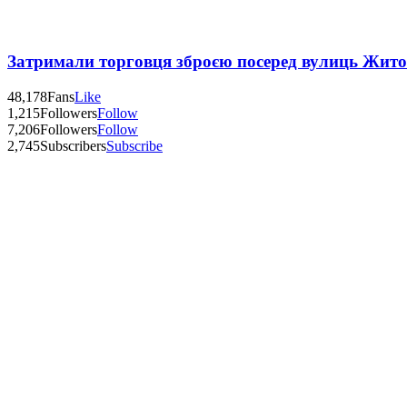
Затримали торговця зброєю посеред вулиць Жит
48,178
Fans
Like
1,215
Followers
Follow
7,206
Followers
Follow
2,745
Subscribers
Subscribe