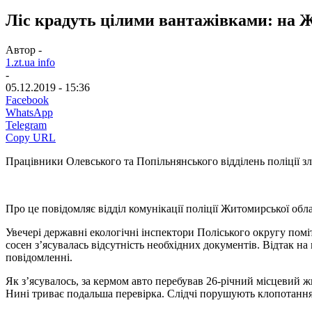
Ліс крадуть цілими вантажівками: на 
Автор -
1.zt.ua info
-
05.12.2019 - 15:36
Facebook
WhatsApp
Telegram
Copy URL
Працівники Олевського та Попільнянського відділень поліції зл
Про це повідомляє відділ комунікації поліції Житомирської обла
Увечері державні екологічні інспектори Поліського округу помі
сосен з’ясувалась відсутність необхідних документів. Відтак на 
повідомленні.
Як з’ясувалось, за кермом авто перебував 26-річний місцевий ж
Нині триває подальша перевірка. Слідчі порушують клопотання