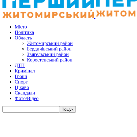
Місто
Політика
Область
Житомирський район
Бердичівський район
Звягельський район
Коростенський район
ДТП
Кримінал
Гроші
Спорт
Цікаво
Скандали
Фото/Відео