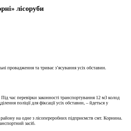
рні» лісоруби
льні провадження та триває з’ясування усіх обставин.
 Під час перевірки законності транспортування 12 м3 колод
ілення поліції для фіксації усіх обставин, – йдеться у
о району на одне з лісопереробних підприємств смт. Корнина.
анспортний засіб.