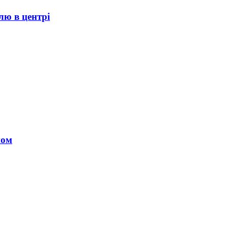
лю в центрі
ном