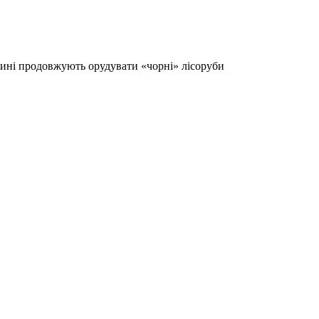
ині продовжують орудувати «чорні» лісоруби