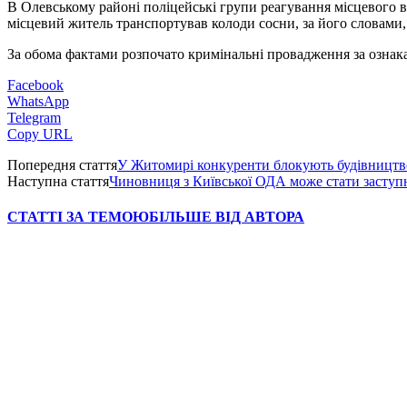
В Олевському районі поліцейські групи реагування місцевого ві
місцевий житель транспортував колоди сосни, за його словами, 
За обома фактами розпочато кримінальні провадження за ознака
Facebook
WhatsApp
Telegram
Copy URL
Попередня стаття
У Житомирі конкуренти блокують будівництво
Наступна стаття
Чиновниця з Київської ОДА може стати засту
СТАТТІ ЗА ТЕМОЮ
БІЛЬШЕ ВІД АВТОРА