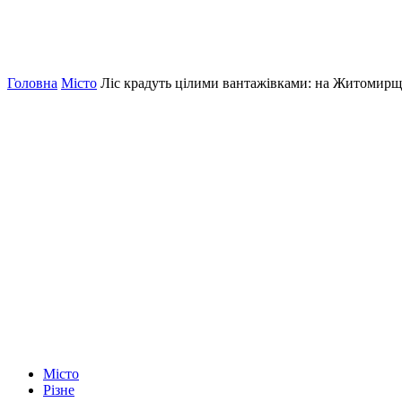
Головна
Місто
Ліс крадуть цілими вантажівками: на Житомирщ
Місто
Різне