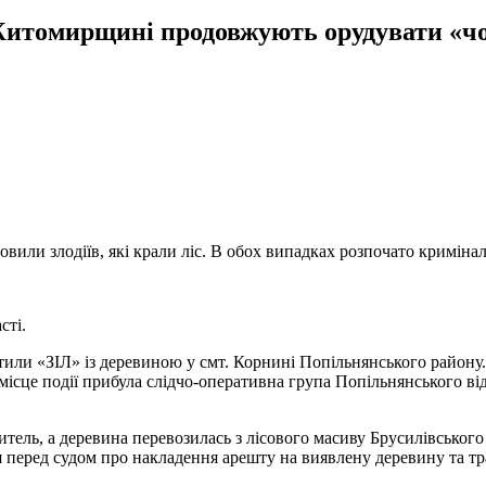
Житомирщині продовжують орудувати «чо
овили злодіїв, які крали ліс. В обох випадках розпочато криміна
сті.
тили «ЗІЛ» із деревиною у смт. Корнині Попільнянського району.
місце події прибула слідчо-оперативна група Попільнянського відд
итель, а деревина перевозилась з лісового масиву Брусилівськог
 перед судом про накладення арешту на виявлену деревину та тр