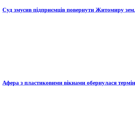
Суд змусив підприємців повернути Житомиру зем
Афера з пластиковими вікнами обернулася термі