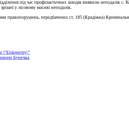
дділення під час профілактичних заходів виявили неподалік с. К
зрізані у лісовому масиві неподалік.
ми правопорушень, передбачених ст. 185 (Крадіжка) Кримінальног
 \”Епіцентру\”
пницею Бунечка