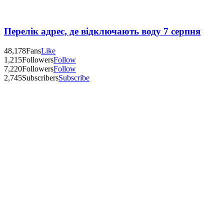
Перелік адрес, де відключають воду 7 серпня
48,178
Fans
Like
1,215
Followers
Follow
7,220
Followers
Follow
2,745
Subscribers
Subscribe