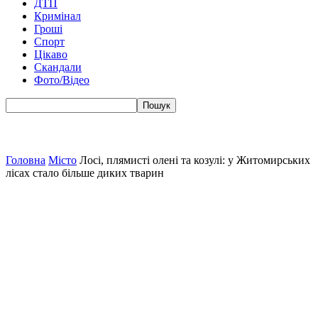
ДТП
Кримінал
Гроші
Спорт
Цікаво
Скандали
Фото/Відео
Головна
Місто
Лосі, плямисті олені та козулі: у Житомирських
лісах стало більше диких тварин