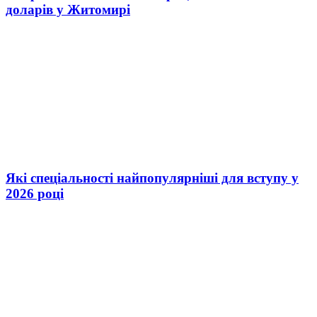
доларів у Житомирі
Які спеціальності найпопулярніші для вступу у
2026 році