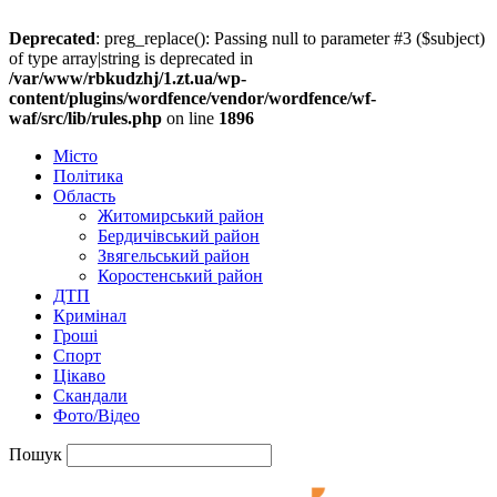
Deprecated
: preg_replace(): Passing null to parameter #3 ($subject)
of type array|string is deprecated in
/var/www/rbkudzhj/1.zt.ua/wp-
content/plugins/wordfence/vendor/wordfence/wf-
waf/src/lib/rules.php
on line
1896
Місто
Політика
Область
Житомирський район
Бердичівський район
Звягельський район
Коростенський район
ДТП
Кримінал
Гроші
Спорт
Цікаво
Скандали
Фото/Відео
Пошук