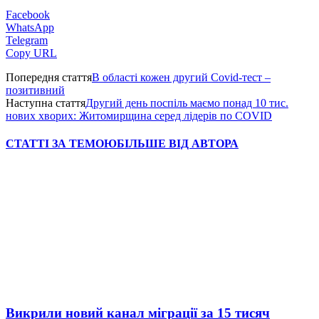
Facebook
WhatsApp
Telegram
Copy URL
Попередня стаття
В області кожен другий Covid-тест –
позитивний
Наступна стаття
Другий день поспіль маємо понад 10 тис.
нових хворих: Житомирщина серед лідерів по COVID
СТАТТІ ЗА ТЕМОЮ
БІЛЬШЕ ВІД АВТОРА
Викрили новий канал міграції за 15 тисяч