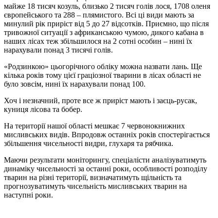
майже 18 тисяч козуль, близько 2 тисяч голів лося, 1708 оленя
європейського та 288 – плямистого. Всі ці види мають за
минулий рік приріст від 5 до 27 відсотків. Приємно, що після
тривожної ситуації з африканською чумою, дикого кабана в
наших лісах теж збільшилося на 2 сотні особин – нині їх
нарахували понад 3 тисячі голів.
«Родзинкою» цьогорічного обліку можна назвати лань. Ще
кілька років тому цієї граціозної тварини в лісах області не
було зовсім, нині їх нарахували понад 100.
Хоч і незначний, проте все ж приріст мають і заєць-русак,
куниця лісова та бобер.
На території нашої області мешкає 7 червонокнижних
мисливських видів. Впродовж останніх років спостерігається
збільшення чисельності видри, глухаря та рябчика.
Маючи результати моніторингу, спеціалісти аналізуватимуть
динаміку чисельності за останні роки, особливості розподілу
тварин на різні території, визначатимуть щільність та
прогнозуватимуть чисельність мисливських тварин на
наступні роки.