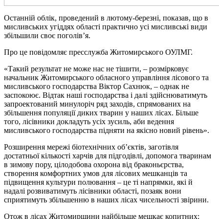
Останній облік, проведений в лютому-березні, показав, що в
мисливських угіддях області практично усі мисливські види
збільшили своє поголів’я.
Про це повідомляє пресслужба Житомирського ОУЛМГ.
«Такий результат не може нас не тішити, – розмірковує
начальник Житомирського обласного управління лісового та
мисливського господарства Віктор Сахнюк, – однак не
заспокоює. Відтак наші господарства і далі здійснюватимуть
запроектований минулоріч ряд заходів, спрямованих на
збільшення популяції диких тварин у наших лісах. Більше
того, лісівники докладуть усіх зусиль, аби ведення
мисливського господарства підняти на якісно новий рівень».
Розширення мережі біотехнічних об’єктів, заготівля
достатньої кількості харчів для підгодівлі, допомога тваринам
в зимову пору, цілодобова охорона від браконьєрства,
створення комфортних умов для лісових мешканців та
підвищення культури полювання – це ті напрямки, які й
надалі розвиватимуть лісівники області, позаяк вони
сприятимуть збільшенню в наших лісах чисельності звірини.
Отож в лісах Житомирщини найбільше мешкає копитних: