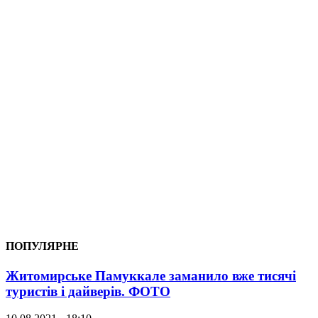
ПОПУЛЯРНЕ
Житомирське Памуккале заманило вже тисячі
туристів і дайверів. ФОТО