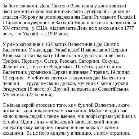
За його словами, День Святого Валентина у християнські
часи замінив собою язичницьке свято луперкалій. Ця заміна
сталася 496 року за розпорядженням Папи Римського Геласія I.
Широкої популярності в Західній Європі це свято набуло після
XV століття, у США відзначають День всіх закоханих з 1777
року, а в Україні – з 1992 року.
У римо-католиків є 16 Святих Валентинів і дві Святих
Валентини. У календарі Української Православної Церкви
Київського Патріархату 14 лютого згадуються лише святі
Трифон, Перпетуя, Сатир, Ревокат, Саторнил, Секунд,
Феліцитата, Петро та Вендиміан. Пам’ять трьох святих
Валентинів українська Церква відзначає 7 травня, 19 липня,
12 серпня. У «Житіях святих» згадуються два Валентини:
перший — єрусалимський диякон, мученик Святої Церкви
(згадується 16 лютого). Другий належить до Севастійських
Мучеників (22 березня).
Є кілька версій стосовно того, ким був той Валентин, якого
потім назвали покровителем закоханих. Майже в один час
жило кілька людей з таким іменем, чиї добрі справи увійшли в
історію. Один з них – військовий капелан, який попри
імператорську заборону таємно вінчав вояків із їхніми
коханими. За це його кинули у в’язницю, а потім стратили.