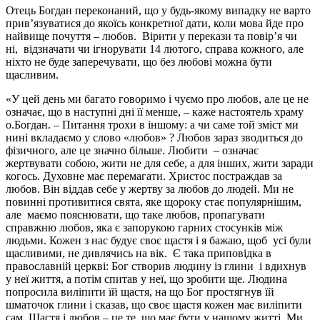
Отець Богдан переконаний, що у будь-якому випадку не варто
прив’язуватися до якоїсь конкретної дати, коли мова йде про
найвище почуття – любов. Вірити у перекази та повір’я чи
ні, відзначати чи ігнорувати 14 лютого, справа кожного, але
ніхто не буде заперечувати, що без любові можна бути
щасливим.
«У цей день ми багато говоримо і чуємо про любов, але це не
означає, що в наступні дні її менше, – каже настоятель храму
о.Богдан. – Питання трохи в іншому: а чи саме той зміст ми
нині вкладаємо у слово «любов» ? Любов зараз зводиться до
фізичного, але це значно більше. Любити – означає
жертвувати собою, жити не для себе, а для інших, жити заради
когось. Духовне має перемагати. Христос постраждав за
любов. Він віддав себе у жертву за любов до людей. Ми не
повинні противитися свята, яке щороку стає популярнішим,
але маємо пояснювати, що таке любов, пропагувати
справжню любов, яка є запорукою гарних стосунків між
людьми. Кожен з нас будує своє щастя і я бажаю, щоб усі були
щасливими, не дивлячись на вік. Є така приповідка в
православній церкві: Бог створив людину із глини і вдихнув
у неї життя, а потім спитав у неї, що зробити ще. Людина
попросила виліпити їй щастя, на що Бог простягнув їй
шматочок глини і сказав, що своє щастя кожен має виліпити
сам. Щастя і любов – це те, що має бути у нашому житті. Ми