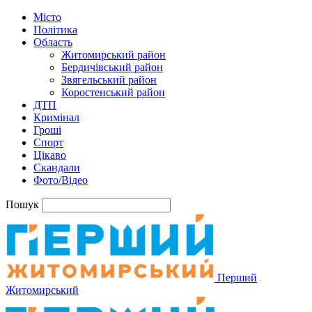
Місто
Політика
Область
Житомирський район
Бердичівський район
Звягельський район
Коростенський район
ДТП
Кримінал
Гроші
Спорт
Цікаво
Скандали
Фото/Відео
Пошук
Перший
Житомирський