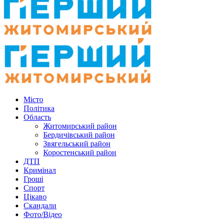
Місто
Політика
Область
Житомирський район
Бердичівський район
Звягельський район
Коростенський район
ДТП
Кримінал
Гроші
Спорт
Цікаво
Скандали
Фото/Відео