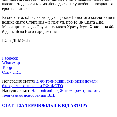
щасливі тоді, коли маємо дісно досконалу любов – поєднання
ерос та агапе».
Разом з тим, о.Богдна нагадує, що вже 15 лютого відзначається
велике свято Стрітення – в пам’ять про те, як Свята Діва
Марія принесла до Єрусалимського Храму Ісуса Христа на 40-
й день після Його народження.
Юлія ДЕМУСЬ
Facebook
WhatsApp
Telegram
Copy URL
Попередня стаття
На Житомирщині активісти почали
блокувати вантажівки РФ. ФОТО
Наступна стаття
На полігоні під Житомиром тривають
тренування новобранців ВДВ
СТАТТІ ЗА ТЕМОЮ
БІЛЬШЕ ВІД АВТОРА