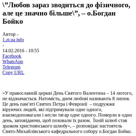
\”Любов зараз зводиться до фізичного,
але це значно більше\”, – о.Богдан
Бойко
Автор -
1.zt.ua info
-
14.02.2016 - 10:55
Facebook
WhatsApp
Telegram
Copy URL
«У православній церкві День Святого Валентина – 14 лютого,
не відзначається. Натомість, днем любові називають 8 липня.
Це день пам’яті Святих Петра і Февронії – подружжя
віруючих людей, які підтримували одне одного,
взаємодопомагали і несли тягар одне одного. Померли в один
день, заповідаючи, щоб поховали їх разом. Їхній шлюб став
зразком християнського шлюбу», – розповідає настоятель
Свято-Михайлівського кафедрального собору о.Богдан Бойко.