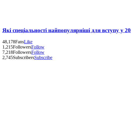
Які спеціальності найпопулярніші для вступу у 20
48,178
Fans
Like
1,215
Followers
Follow
7,218
Followers
Follow
2,745
Subscribers
Subscribe