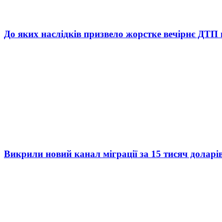
До яких наслідків призвело жорстке вечірнє ДТП 
Викрили новий канал міграції за 15 тисяч доларі