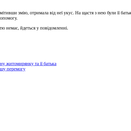
мітивши змію, отримала від неї укус. На щастя з нею були її бать
допомогу.
тю немає, йдеться у повідомленні.
чну житомирянку та її батька
ршу перемогу