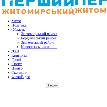
Місто
Політика
Область
Житомирський район
Бердичівський район
Звягельський район
Коростенський район
ДТП
Кримінал
Гроші
Спорт
Цікаво
Скандали
Фото/Відео