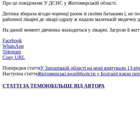
Про це повідомляє У ДСНС у Житомирській області.
Дитина збирала ягоди-чорниці разом зі своїми батьками і, не по
районної лікарні де лікарі одразу ж надали маленькій медичну 
На даний момент дівчинка знаходиться у лікарні. Загрози її жит
Facebook
WhatsApp
Telegram
Copy URL
Попередня стаття
У Запорізькій області на морі врятували 13-рі
Наступна стаття
Житомирські волейболісти у Болгарії взяли пе
СТАТТІ ЗА ТЕМОЮ
БІЛЬШЕ ВІД АВТОРА