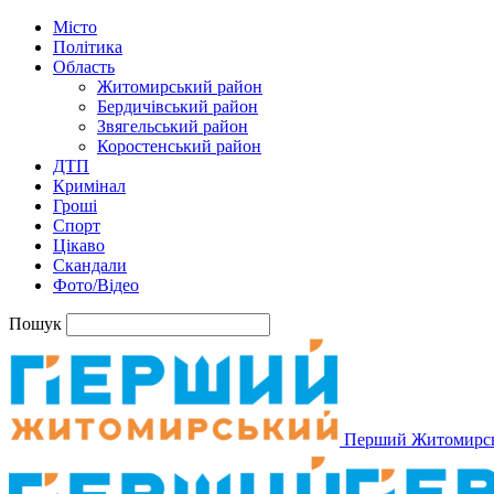
Місто
Політика
Область
Житомирський район
Бердичівський район
Звягельський район
Коростенський район
ДТП
Кримінал
Гроші
Спорт
Цікаво
Скандали
Фото/Відео
Пошук
Перший Житомирс