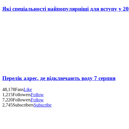
Які спеціальності найпопулярніші для вступу у 20
Перелік адрес, де відключають воду 7 серпня
48,178
Fans
Like
1,215
Followers
Follow
7,220
Followers
Follow
2,745
Subscribers
Subscribe