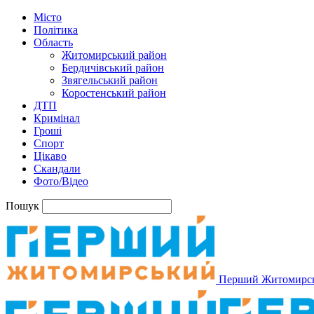
Місто
Політика
Область
Житомирський район
Бердичівський район
Звягельський район
Коростенський район
ДТП
Кримінал
Гроші
Спорт
Цікаво
Скандали
Фото/Відео
Пошук
Перший Житомирс