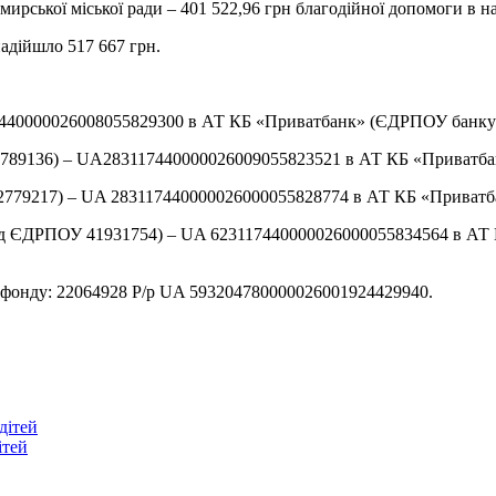
рської міської ради – 401 522,96 грн благодійної допомоги в н
адійшло 517 667 грн.
0000026008055829300 в АТ КБ «Приватбанк» (ЄДРПОУ банку 14
789136) – UA283117440000026009055823521 в АТ КБ «Приватбан
779217) – UA 283117440000026000055828774 в АТ КБ «Приватба
од ЄДРПОУ 41931754) – UA 623117440000026000055834564 в АТ
фонду: 22064928 Р/р UA 593204780000026001924429940.
дітей
ітей