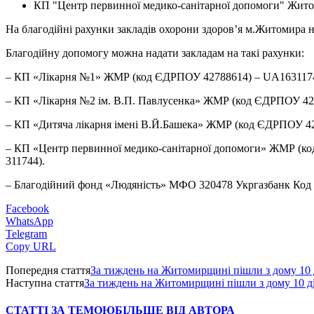
КП "Центр первинної медико-санітарної допомоги" Житоми
На благодійні рахунки закладів охорони здоров’я м.Житомира н
Благодійну допомогу можна надати закладам на такі рахунки:
– КП «Лікарня №1» ЖМР (код ЄДРПОУ 42788614) – UA16311744
– КП «Лікарня №2 ім. В.П. Павлусенка» ЖМР (код ЄДРПОУ 42
– КП «Дитяча лікарня імені В.Й.Башека» ЖМР (код ЄДРПОУ 42
– КП «Центр первинної медико-санітарної допомоги» ЖМР (к
311744).
– Благодійний фонд «Людяність» МФО 320478 Укргазбанк Код 
Facebook
WhatsApp
Telegram
Copy URL
Попередня стаття
За тиждень на Житомирщині пішли з дому 10 
Наступна стаття
За тиждень на Житомирщині пішли з дому 10 д
СТАТТІ ЗА ТЕМОЮ
БІЛЬШЕ ВІД АВТОРА