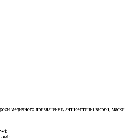
ироби медичного призначення, антисептичні засоби, маски
рмі;
ормі;