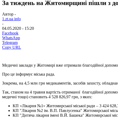
За тиждень на Житомирщині пішли з до
Автор -
1.zt.ua info
-
04.05.2020 - 15:20
Facebook
WhatsApp
Telegram
Copy URL
Медичні заклади у Житомирі вже отримали благодійної допом
Про це інформує міська рада.
Зокрема, на 4,5 млн грн медикаментів, засобів захисту, обладна
Так, станом на 4 травня вартість отриманої благодійної допом
медичні тощо) становить 4 528 826,97 грн, з яких:
КП «Лікарня №1» Житомирської міської ради – 3 424 628,
КП "Лікарня №2 ім. В.П. Павлусенка" Житомирської місько
КП "Дитяча лікарня імені В.Й. Башека" Житомирської місь