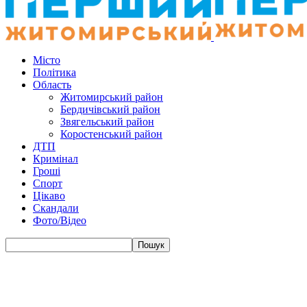
Місто
Політика
Область
Житомирський район
Бердичівський район
Звягельський район
Коростенський район
ДТП
Кримінал
Гроші
Спорт
Цікаво
Скандали
Фото/Відео