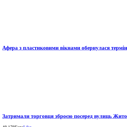
Афера з пластиковими вікнами обернулася термі
Затримали торговця зброєю посеред вулиць Жит