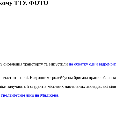
ькому ТТУ. ФОТО
ть оновлення трансторту та випустили
на обкатку один відремон
апчастин – нові. Над одним тролейбусом бригада працює близько 
іки залучають й студентів місцевих навчальних закладів, які ві
ролейбусної лінії на Малікова.