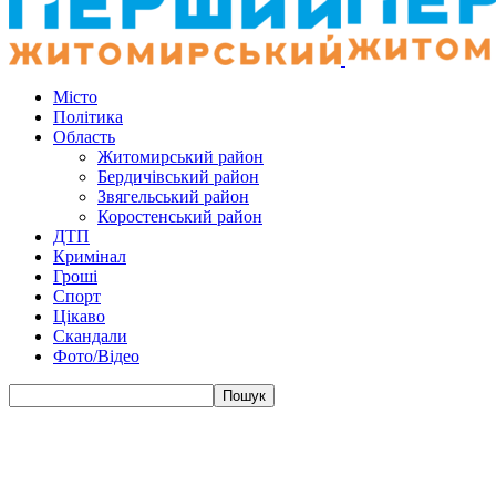
Місто
Політика
Область
Житомирський район
Бердичівський район
Звягельський район
Коростенський район
ДТП
Кримінал
Гроші
Спорт
Цікаво
Скандали
Фото/Відео