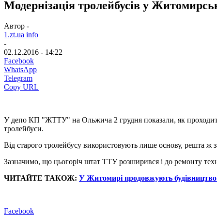
Модернізація тролейбусів у Житомирс
Автор -
1.zt.ua info
-
02.12.2016 - 14:22
Facebook
WhatsApp
Telegram
Copy URL
У депо КП "ЖТТУ" на Ольжича 2 грудня показали, як проходи
тролейбуси.
Від старого тролейбусу використовують лише основу, решта ж з
Зазначимо, що цьогоріч штат ТТУ розширився і до ремонту техн
ЧИТАЙТЕ ТАКОЖ:
У Житомирі продовжують будівництво т
Facebook