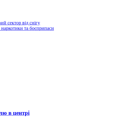
й сектор від снігу
 наркотики та боєприпаси
лю в центрі