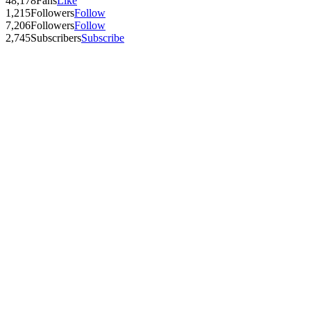
48,178
Fans
Like
1,215
Followers
Follow
7,206
Followers
Follow
2,745
Subscribers
Subscribe