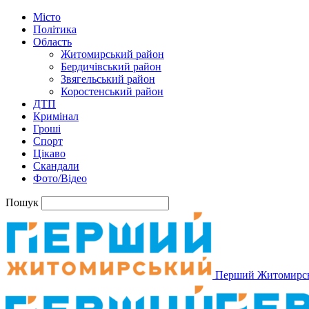
Місто
Політика
Область
Житомирський район
Бердичівський район
Звягельський район
Коростенський район
ДТП
Кримінал
Гроші
Спорт
Цікаво
Скандали
Фото/Відео
Пошук
Перший Житомирс