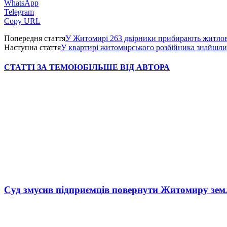
WhatsApp
Telegram
Copy URL
Попередня стаття
У Житомирі 263 двірники прибирають житлови
Наступна стаття
У квартирі житомирського розбійника знайшли
СТАТТІ ЗА ТЕМОЮ
БІЛЬШЕ ВІД АВТОРА
Суд змусив підприємців повернути Житомиру зем