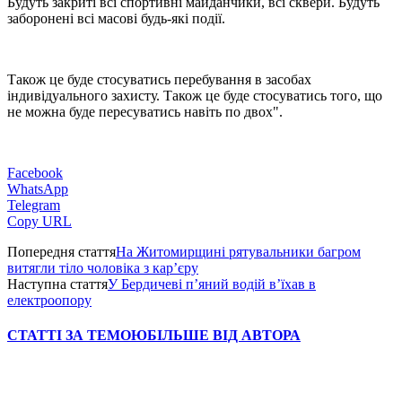
Будуть закриті всі спортивні майданчики, всі сквери. Будуть
заборонені всі масові будь-які події.
Також це буде стосуватись перебування в засобах
індивідуального захисту. Також це буде стосуватись того, що
не можна буде пересуватись навіть по двох".
Facebook
WhatsApp
Telegram
Copy URL
Попередня стаття
На Житомирщині рятувальники багром
витягли тіло чоловіка з кар’єру
Наступна стаття
У Бердичеві п’яний водій в’їхав в
електроопору
СТАТТІ ЗА ТЕМОЮ
БІЛЬШЕ ВІД АВТОРА