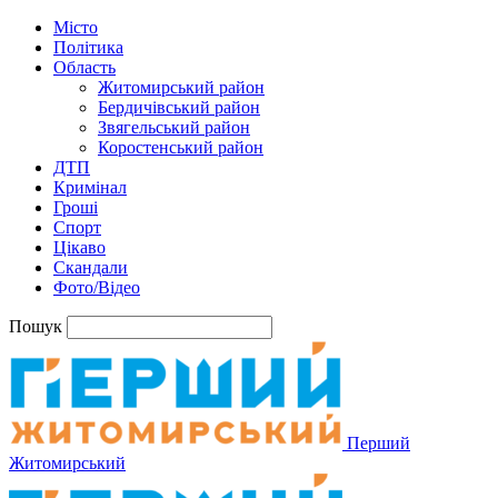
Місто
Політика
Область
Житомирський район
Бердичівський район
Звягельський район
Коростенський район
ДТП
Кримінал
Гроші
Спорт
Цікаво
Скандали
Фото/Відео
Пошук
Перший
Житомирський