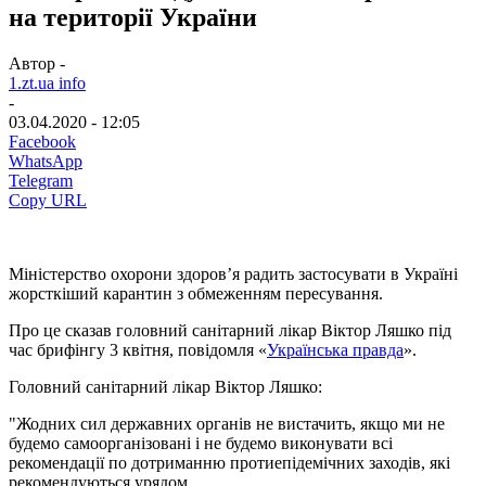
на території України
Автор -
1.zt.ua info
-
03.04.2020 - 12:05
Facebook
WhatsApp
Telegram
Copy URL
Міністерство охорони здоров’я радить застосувати в Україні
жорсткіший карантин з обмеженням пересування.
Про це сказав головний санітарний лікар Віктор Ляшко під
час брифінгу 3 квітня, повідомля «
Українська правда
».
Головний санітарний лікар Віктор Ляшко:
"Жодних сил державних органів не вистачить, якщо ми не
будемо самоорганізовані і не будемо виконувати всі
рекомендації по дотриманню протиепідемічних заходів, які
рекомендуються урядом.