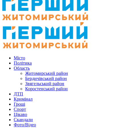
Місто
Політика
Область
Житомирський район
Бердичівський район
Звягельський район
Коростенський район
ДТП
Кримінал
Гроші
Спорт
Цікаво
Скандали
Фото/Відео