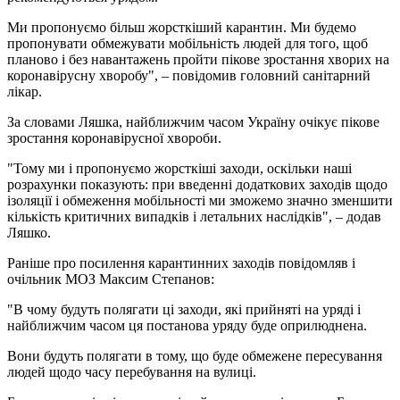
Ми пропонуємо більш жорсткіший карантин. Ми будемо
пропонувати обмежувати мобільність людей для того, щоб
планово і без навантажень пройти пікове зростання хворих на
коронавірусну хворобу", – повідомив головний санітарний
лікар.
За словами Ляшка, найближчим часом Україну очікує пікове
зростання коронавірусної хвороби.
"Тому ми і пропонуємо жорсткіші заходи, оскільки наші
розрахунки показують: при введенні додаткових заходів щодо
ізоляції і обмеження мобільності ми зможемо значно зменшити
кількість критичних випадків і летальних наслідків", – додав
Ляшко.
Раніше про посилення карантинних заходів повідомляв і
очільник МОЗ Максим Степанов:
"В чому будуть полягати ці заходи, які прийняті на уряді і
найближчим часом ця постанова уряду буде оприлюднена.
Вони будуть полягати в тому, що буде обмежене пересування
людей щодо часу перебування на вулиці.