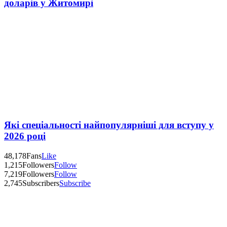
доларів у Житомирі
Які спеціальності найпопулярніші для вступу у
2026 році
48,178
Fans
Like
1,215
Followers
Follow
7,219
Followers
Follow
2,745
Subscribers
Subscribe