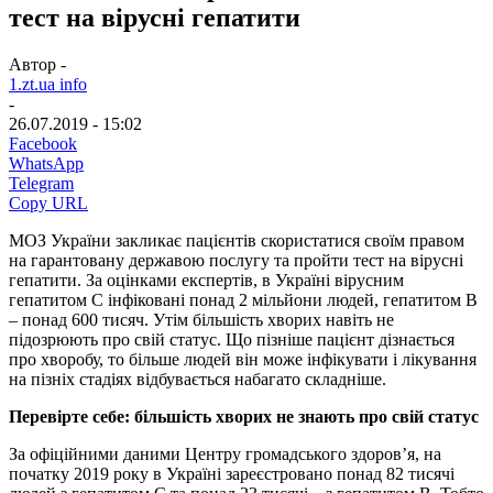
тест на вірусні гепатити
Автор -
1.zt.ua info
-
26.07.2019 - 15:02
Facebook
WhatsApp
Telegram
Copy URL
МОЗ України закликає пацієнтів скористатися своїм правом
на гарантовану державою послугу та пройти тест на вірусні
гепатити. За оцінками експертів, в Україні вірусним
гепатитом С інфіковані понад 2 мільйони людей, гепатитом В
– понад 600 тисяч. Утім більшість хворих навіть не
підозрюють про свій статус. Що пізніше пацієнт дізнається
про хворобу, то більше людей він може інфікувати і лікування
на пізніх стадіях відбувається набагато складніше.
Перевірте себе: більшість хворих не знають про свій статус
За офіційними даними Центру громадського здоров’я, на
початку 2019 року в Україні зареєстровано понад 82 тисячі