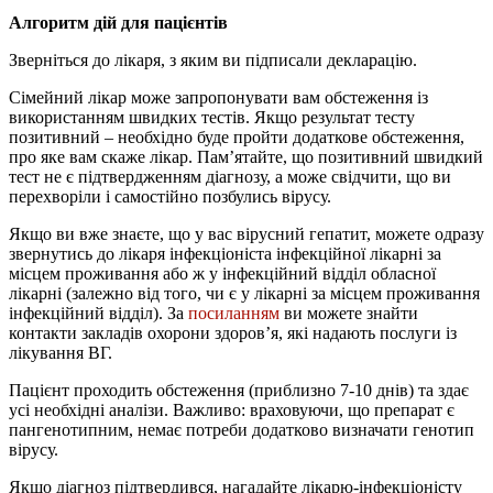
Алгоритм дій для пацієнтів
Зверніться до лікаря, з яким ви підписали декларацію.
Сімейний лікар може запропонувати вам обстеження із
використанням швидких тестів. Якщо результат тесту
позитивний – необхідно буде пройти додаткове обстеження,
про яке вам скаже лікар. Пам’ятайте, що позитивний швидкий
тест не є підтвердженням діагнозу, а може свідчити, що ви
перехворіли і самостійно позбулись вірусу.
Якщо ви вже знаєте, що у вас вірусний гепатит, можете одразу
звернутись до лікаря інфекціоніста інфекційної лікарні за
місцем проживання або ж у інфекційний відділ обласної
лікарні (залежно від того, чи є у лікарні за місцем проживання
інфекційний відділ). За
посиланням
ви можете знайти
контакти закладів охорони здоров’я, які надають послуги із
лікування ВГ.
Пацієнт проходить обстеження (приблизно 7-10 днів) та здає
усі необхідні аналізи. Важливо: враховуючи, що препарат є
пангенотипним, немає потреби додатково визначати генотип
вірусу.
Якщо діагноз підтвердився, нагадайте лікарю-інфекціоністу