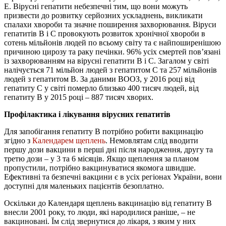
E. Вірусні гепатити небезпечні тим, що вони можуть
призвести до розвитку серйозних ускладнень, викликати
спалахи хвороби та значне поширення захворювання. Віруси
гепатитів В і С провокують розвиток хронічної хвороби в
сотень мільйонів людей по всьому світу та є найпоширенішою
причиною цирозу та раку печінки. 96% усіх смертей пов’язані
із захворюванням на вірусні гепатити В і С. Загалом у світі
налічується 71 мільйон людей з гепатитом С та 257 мільйонів
людей з гепатитом В. За даними ВООЗ, у 2016 році від
гепатиту С у світі померло близько 400 тисяч людей, від
гепатиту В у 2015 році – 887 тисяч хворих.
Профілактика і лікування вірусних гепатитів
Для запобігання гепатиту В потрібно робити вакцинацію
згідно з
Календарем щеплень
. Немовлятам слід вводити
першу дози вакцини в перші дні після народження, другу та
третю дози – у 3 та 6 місяців. Якщо щеплення за планом
пропустили, потрібно вакцинуватися якомога швидше.
Ефективні та безпечні вакцини є в усіх регіонах України, вони
доступні для маленьких пацієнтів безоплатно.
Оскільки до Календаря щеплень вакцинацію від гепатиту В
внесли 2001 року, то люди, які народилися раніше, – не
вакциновані. Їм слід звернутися до лікаря, з яким у них