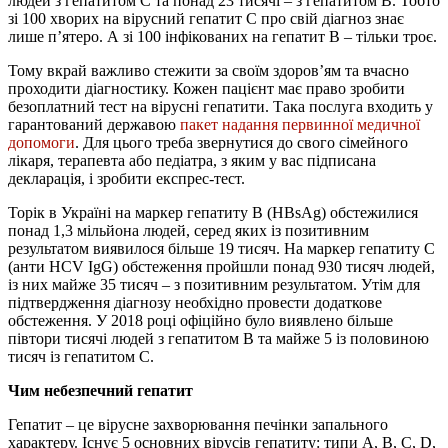
людей з гепатитом С та понад 23 тисячі – з гепатитом В. Тобто
зі 100 хворих на вірусний гепатит С про свій діагноз знає
лише п’ятеро. А зі 100 інфікованих на гепатит В – тільки троє.
Тому вкрай важливо стежити за своїм здоров’ям та вчасно
проходити діагностику. Кожен пацієнт має право зробити
безоплатний тест на вірусні гепатити. Така послуга входить у
гарантований державою
пакет надання первинної медичної
допомоги
. Для цього треба звернутися до свого сімейного
лікаря, терапевта або педіатра, з яким у вас підписана
декларація, і зробити експрес-тест.
Торік в Україні на маркер гепатиту В (HBsAg) обстежилися
понад 1,3 мільйона людей, серед яких із позитивним
результатом виявилося більше 19 тисяч. На маркер гепатиту С
(анти HCV IgG) обстеження пройшли понад 930 тисяч людей,
із них майже 35 тисяч – з позитивним результатом. Утім для
підтвердження діагнозу необхідно провести додаткове
обстеження. У 2018 році офіційно було виявлено більше
півтори тисячі людей з гепатитом В та майже 5 із половиною
тисяч із гепатитом С.
Чим небезпечний гепатит
Гепатит – це вірусне захворювання печінки запального
характеру. Існує 5 основних вірусів гепатиту: типи А, B, C, D,