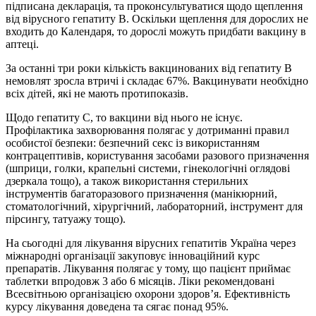
підписана декларація, та проконсультуватися щодо щеплення
від вірусного гепатиту В. Оскільки щеплення для дорослих не
входить до Календаря, то дорослі можуть придбати вакцину в
аптеці.
За останні три роки кількість вакцинованих від гепатиту В
немовлят зросла втричі і складає 67%. Вакцинувати необхідно
всіх дітей, які не мають протипоказів.
Щодо гепатиту С, то вакцини від нього не існує.
Профілактика захворювання полягає у дотриманні правил
особистої безпеки: безпечний секс із використанням
контрацептивів, користування засобами разового призначення
(шприци, голки, крапельні системи, гінекологічні оглядові
дзеркала тощо), а також використання стерильних
інструментів багаторазового призначення (манікюрний,
стоматологічний, хірургічний, лабораторний, інструмент для
пірсингу, татуажу тощо).
На сьогодні для лікування вірусних гепатитів Україна через
міжнародні організації закуповує інноваційний курс
препаратів. Лікування полягає у тому, що пацієнт приймає
таблетки впродовж 3 або 6 місяців. Ліки рекомендовані
Всесвітньою організацією охорони здоров’я. Ефективність
курсу лікування доведена та сягає понад 95%.