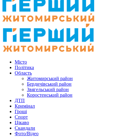
Місто
Політика
Область
Житомирський район
Бердичівський район
Звягельський район
Коростенський район
ДТП
Кримінал
Гроші
Спорт
Цікаво
Скандали
Фото/Відео