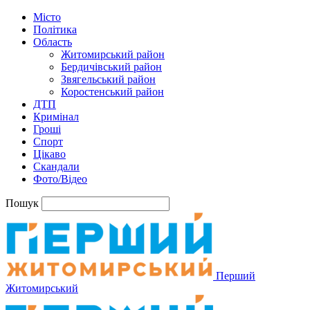
Місто
Політика
Область
Житомирський район
Бердичівський район
Звягельський район
Коростенський район
ДТП
Кримінал
Гроші
Спорт
Цікаво
Скандали
Фото/Відео
Пошук
Перший
Житомирський