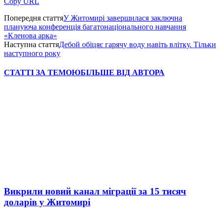
Copy URL
Попередня стаття
У Житомирі завершилася заключна
плануюча конференція багатонаціонального навчання
«Кленова арка»
Наступна стаття
Дебой обіцяє гарячу воду навіть влітку. Тільки
наступного року
СТАТТІ ЗА ТЕМОЮ
БІЛЬШЕ ВІД АВТОРА
Викрили новий канал міграції за 15 тисяч
доларів у Житомирі