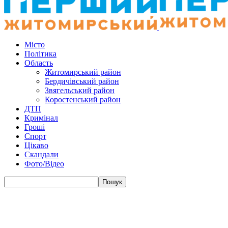
Місто
Політика
Область
Житомирський район
Бердичівський район
Звягельський район
Коростенський район
ДТП
Кримінал
Гроші
Спорт
Цікаво
Скандали
Фото/Відео