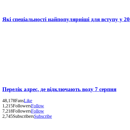
Які спеціальності найпопулярніші для вступу у 20
Перелік адрес, де відключають воду 7 серпня
48,178
Fans
Like
1,215
Followers
Follow
7,218
Followers
Follow
2,745
Subscribers
Subscribe