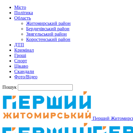
Місто
Політика
Область
Житомирський район
Бердичівський район
Звягельський район
Коростенський район
ДТП
Кримінал
Гроші
Спорт
Цікаво
Скандали
Фото/Відео
Пошук
Перший Житомирс