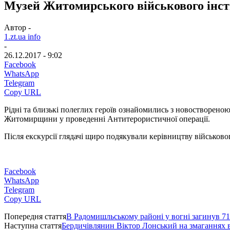
Музей Житомирського військового інстит
Автор -
1.zt.ua info
-
26.12.2017 - 9:02
Facebook
WhatsApp
Telegram
Copy URL
Рідні та близькі полеглих героїв ознайомились з новоствореною
Житомирщини у проведенні Антитерористичної операції.
Після екскурсії глядачі щиро подякували керівництву військово
Facebook
WhatsApp
Telegram
Copy URL
Попередня стаття
В Радомишльському районі у вогні загинув 71
Наступна стаття
Бердичівлянин Віктор Лонський на змаганнях в 