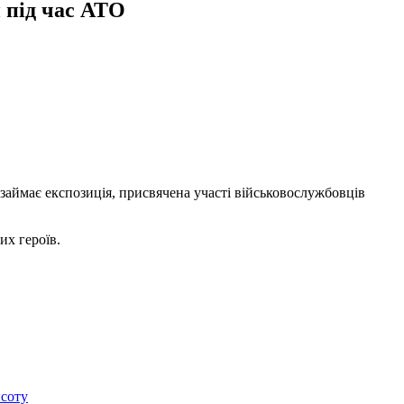
и під час АТО
 займає експозиція, присвячена участі військовослужбовців
их героїв.
исоту