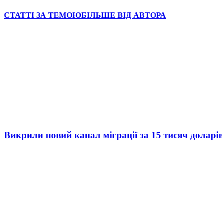
СТАТТІ ЗА ТЕМОЮ
БІЛЬШЕ ВІД АВТОРА
Викрили новий канал міграції за 15 тисяч доларі