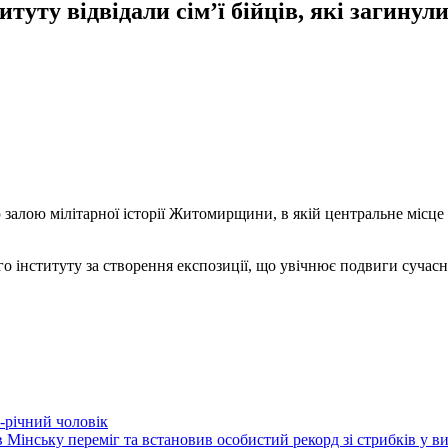
уту відвідали сім’ї бійців, які загинул
 залою мілітарної історії Житомирщини, в якій центральне місце
го інституту за створення експозиції, що увічнює подвиги сучасн
-річний чоловік
Мінську переміг та встановив особистий рекорд зі стрибків у в