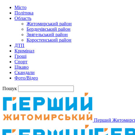
Місто
Політика
Область
Житомирський район
Бердичівський район
Звягельський район
Коростенський район
ДТП
Кримінал
Гроші
Спорт
Цікаво
Скандали
Фото/Відео
Пошук
Перший Житомирс