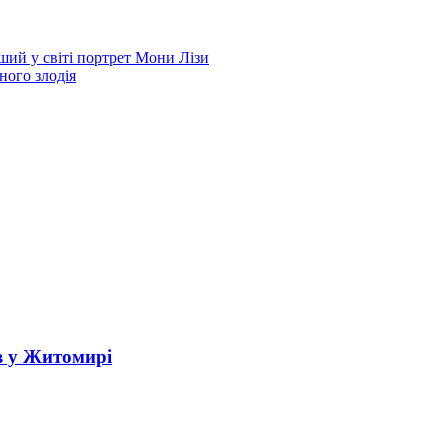
ший у світі портрет Мони Лізи
ного злодія
в у Житомирі