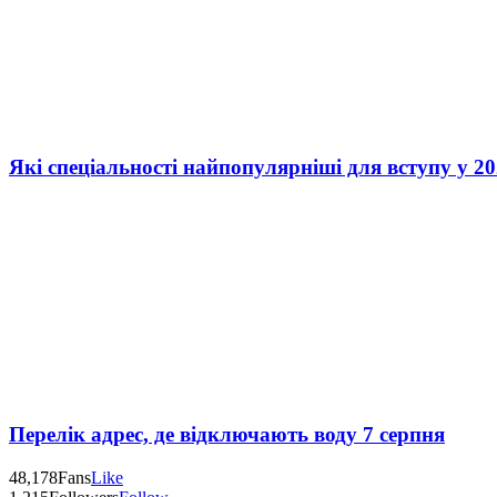
Які спеціальності найпопулярніші для вступу у 20
Перелік адрес, де відключають воду 7 серпня
48,178
Fans
Like