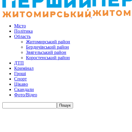
Місто
Політика
Область
Житомирський район
Бердичівський район
Звягельський район
Коростенський район
ДТП
Кримінал
Гроші
Спорт
Цікаво
Скандали
Фото/Відео