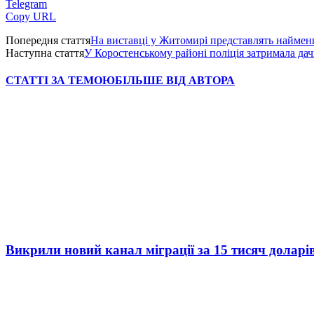
Telegram
Copy URL
Попередня стаття
На виставці у Житомирі представлять наймен
Наступна стаття
У Коростенському районі поліція затримала дач
СТАТТІ ЗА ТЕМОЮ
БІЛЬШЕ ВІД АВТОРА
Викрили новий канал міграції за 15 тисяч доларі