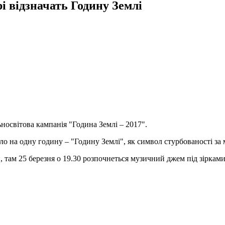
 відзначать Годину Землі
альносвітова кампанія "Година Землі – 2017".
ло на одну годину – "Годину Землі", як символ стурбованості за
 там 25 березня о 19.30 розпочнеться музичний джем під зірками