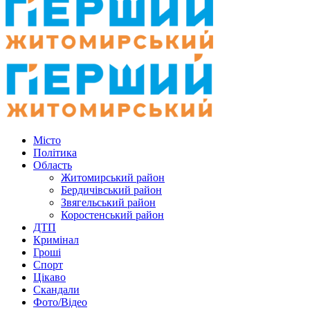
Місто
Політика
Область
Житомирський район
Бердичівський район
Звягельський район
Коростенський район
ДТП
Кримінал
Гроші
Спорт
Цікаво
Скандали
Фото/Відео