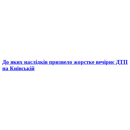
До яких наслідків призвело жорстке вечірнє ДТП
на Київській