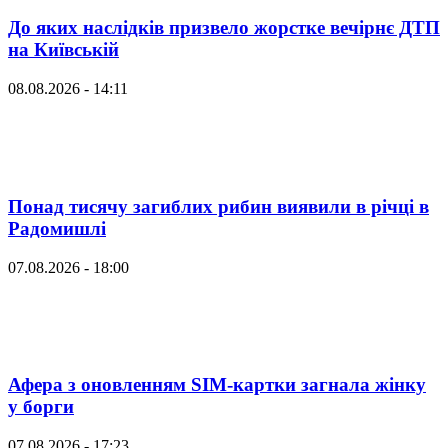
До яких наслідків призвело жорстке вечірнє ДТП
на Київській
08.08.2026 - 14:11
Понад тисячу загиблих рибин виявили в річці в
Радомишлі
07.08.2026 - 18:00
Афера з оновленням SIM-картки загнала жінку
у борги
07.08.2026 - 17:23