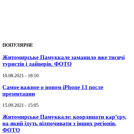
ПОПУЛЯРНЕ
Житомирське Памуккале заманило вже тисячі
туристів і дайверів. ФОТО
10.08.2021 - 18:10
Самое важное о новом iPhone 13 после
презентации
15.09.2021 - 15:05
Житомирське Памуккале: координати кар’єру,
на який їдуть відпочивати з інших регіонів.
ФОТО