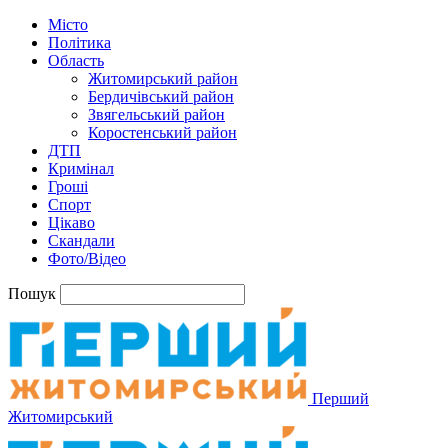
Місто
Політика
Область
Житомирський район
Бердичівський район
Звягельський район
Коростенський район
ДТП
Кримінал
Гроші
Спорт
Цікаво
Скандали
Фото/Відео
Пошук
Перший
Житомирський