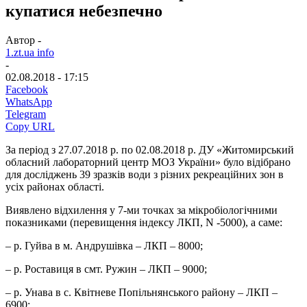
купатися небезпечно
Автор -
1.zt.ua info
-
02.08.2018 - 17:15
Facebook
WhatsApp
Telegram
Copy URL
За період з 27.07.2018 р. по 02.08.2018 р. ДУ «Житомирський
обласний лабораторний центр МОЗ України» було відібрано
для досліджень 39 зразків води з різних рекреаційних зон в
усіх районах області.
Виявлено відхилення у 7-ми точках за мікробіологічними
показниками (перевищення індексу ЛКП, N -5000), а саме:
– р. Гуйва в м. Андрушівка – ЛКП – 8000;
– р. Роставиця в смт. Ружин – ЛКП – 9000;
– р. Унава в с. Квітневе Попільнянського району – ЛКП –
6900;