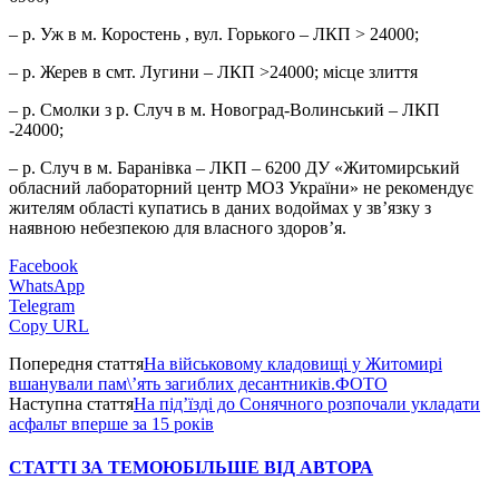
– р. Уж в м. Коростень , вул. Горького – ЛКП > 24000;
– р. Жерев в смт. Лугини – ЛКП >24000; місце злиття
– р. Смолки з р. Случ в м. Новоград-Волинський – ЛКП
-24000;
– р. Случ в м. Баранівка – ЛКП – 6200 ДУ «Житомирський
обласний лабораторний центр МОЗ України» не рекомендує
жителям області купатись в даних водоймах у зв’язку з
наявною небезпекою для власного здоров’я.
Facebook
WhatsApp
Telegram
Copy URL
Попередня стаття
На військовому кладовищі у Житомирі
вшанували пам\’ять загиблих десантників.ФОТО
Наступна стаття
На під’їзді до Сонячного розпочали укладати
асфальт вперше за 15 років
СТАТТІ ЗА ТЕМОЮ
БІЛЬШЕ ВІД АВТОРА