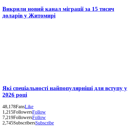
Викрили новий канал міграції за 15 тисяч
доларів у Житомирі
Які спеціальності найпопулярніші для вступу у
2026 році
48,178
Fans
Like
1,215
Followers
Follow
7,219
Followers
Follow
2,745
Subscribers
Subscribe